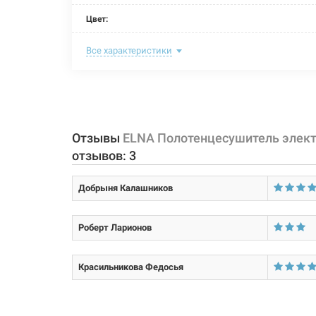
Цвет:
Ширина:
Все характеристики
Глубина:
Высота:
Мощность:
Отзывы
ELNA Полотенцесушитель электр
отзывов:
3
Максимальная температура:
Добрыня Калашников
Тип крепления:
Тип подключения:
Роберт Ларионов
Материал корпуса:
Красильникова Федосья
Покрытие корпуса: