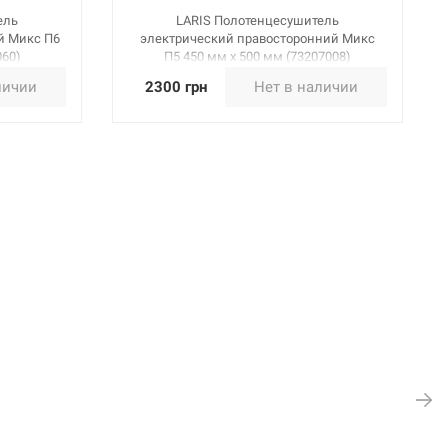
ель
LARIS Полотенцесушитель
й Микс П6
электрический правосторонний Микс
060)
П5 450 мм х 500 мм (73207008)
личии
2300 грн
Нет в наличии