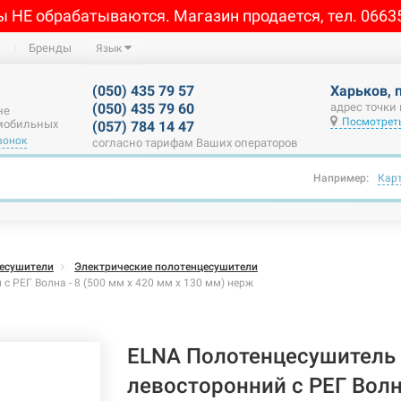
ы НЕ обрабатываются. Магазин продается, тел. 0663
Бренды
Язык
(050) 435 79 57
Харьков, 
(050) 435 79 60
адрес точки
не
Посмотреть
 мобильных
(057) 784 14 47
вонок
согласно тарифам Ваших операторов
Например:
Кар
есушители
Электрические полотенцесушители
 РЕГ Волна - 8 (500 мм х 420 мм х 130 мм) нерж
ELNA Полотенцесушитель 
левосторонний с РЕГ Волна