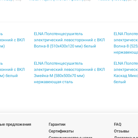
ль
ELNA Полотенцесушитель
ELNA Полот
ронний с ВКЛ
электрический левосторонний с ВКЛ
электрическ
мм)
Волна-8 (510х430х120 мм) белый
Волна-8 (52
нержавеюща
ль
ELNA Полотенцесушитель
ELNA Полот
ронний с ВКЛ
электрический левосторонний с ВКЛ
электрическ
мм) белый
Змейка-М (580х500х70 мм)
Каскад Микс
нержавеющая сталь
белый
ль
ELNA Полотенцесушитель
ELNA Полот
ронний с ВКЛ
электрический левосторонний с ВКЛ
электрическ
х185 мм)
Каскад Микс-7 (710х530х170 мм)
Каскад Микс
нержавеющая сталь
белый
ль
ELNA Полотенцесушитель
ELNA Полот
ые предложения
Гарантии
FAQ
ронний с ВКЛ
электрический левосторонний с ВКЛ
электрическ
Сертификаты
Отзывы
х165 мм)
Каскад Микс-9 (910х530х190 мм)
Каскад-6 (6
Сотрудничество с нами
Доставка и 