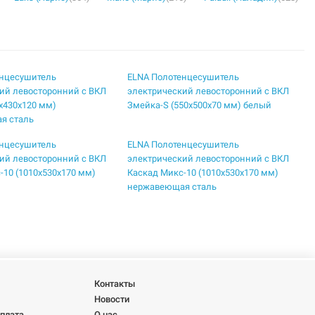
енцесушитель
ELNA Полотенцесушитель
ий левосторонний с ВКЛ
электрический левосторонний с ВКЛ
5х430х120 мм)
Змейка-S (550х500х70 мм) белый
я сталь
енцесушитель
ELNA Полотенцесушитель
ий левосторонний с ВКЛ
электрический левосторонний с ВКЛ
-10 (1010х530х170 мм)
Каскад Микс-10 (1010х530х170 мм)
нержавеющая сталь
енцесушитель
ELNA Полотенцесушитель
ий левосторонний с ВКЛ
электрический левосторонний с ВКЛ
-7 (720х530х185 мм)
Каскад Микс-8 (810х530х180 мм)
белый
енцесушитель
ELNA Полотенцесушитель
Контакты
ий левосторонний с ВКЛ
электрический левосторонний с ВКЛ
Новости
20х530х260 мм) белый
Каскад-7 (710х530х280 мм)
оплата
О нас