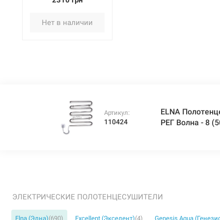
2310 грн
Волна - 8 (500 мм х 420
мм х 130 мм) нерж
Нет в наличии
ELNA Полотенц
Артикул:
110424
РЕГ Волна - 8 (
ЭЛЕКТРИЧЕСКИЕ ПОЛОТЕНЦЕСУШИТЕЛИ
Elna (Элна)
(690)
Excellent (Экселент)
(4)
Genesis Aqua (Генези