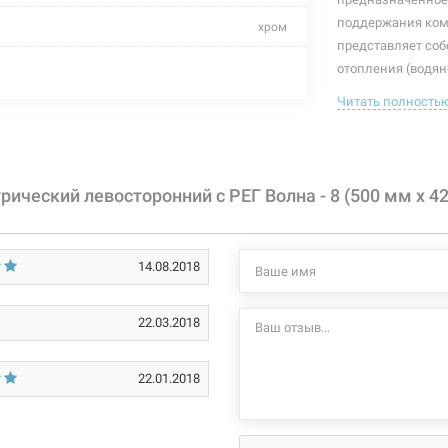
поддержания комф
хром
представляет собо
420 мм
отопления (водян
(электрический п
Читать полность
130 мм
подобранный пол
интерьера.
500 мм
Характеристики и
75 Вт
ический левосторонний с РЕГ Волна - 8 (500 мм х 4
могут изменяться
производителем и
+55°C
14.08.2018
стационарный
левосторонний
22.03.2018
нержавеющая сталь
22.01.2018
полировка