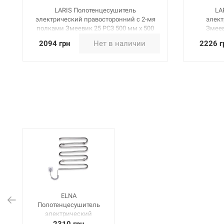
LARIS Полотенцесушитель
LA
электрический правосторонний с 2-мя
элект
полками Змеевик 25 PC3 500 мм х 500
Змеев
мм (73207034)
2094 грн
Нет в наличии
2226 г
ELNA
Полотенцесушитель
электрический
левосторонний с РЕГ