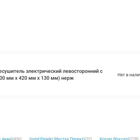
есушитель электрический левосторонний с
Нет в нали
500 мм х 420 мм х 130 мм) нерж
с Аква)
(456)
Instal Projekt (Инстал Проект)
(32)
Kosser (Коссер)
(278)