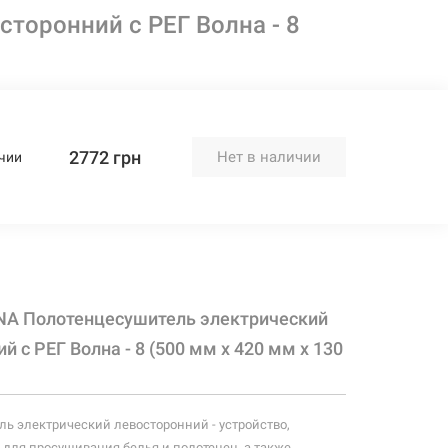
торонний с РЕГ Волна - 8
2772 грн
Нет в наличии
чии
NA Полотенцесушитель электрический
й с РЕГ Волна - 8 (500 мм х 420 мм х 130
ь электрический левосторонний - устройство,
для просушивания белья и полотенец, а также