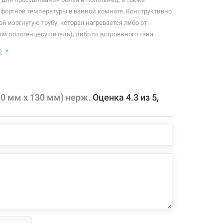
ортной температуры в ванной комнате. Конструктивно
й изогнутую трубу, которая нагревается либо от
ой полотенцесушитель), либо от встроенного тэна
олотенцесушитель). Плюс ко всему, правильно
ю
отенцесушитель станет незаменимым элементом
 конфигурация изделия, а также комплектация товара
20 мм х 130 мм) нерж.
Оценка
4.3
из
5
,
 производителем без уведомления. За внесенные
зменения, магазин ответственности не несет.