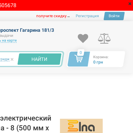
505678
получите скидку
→
Регистрация
Войти
проспект Гагарина 181/3
 выдачи
 на карте
0
Корзина:
×
НАЙТИ
тридж
0 грн
электрический
 - 8 (500 мм х