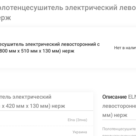
лотенцесушитель электрический левос
ерж
есушитель электрический левосторонний с
Нет в нали
(800 мм х 510 мм х 130 мм) нерж
тель электрический
Описание
EL
м х 420 мм х 130 мм) нерж
левосторонни
мм) нерж
Elna (Элна)
Полотенцесушител
Украина
предназначенное 