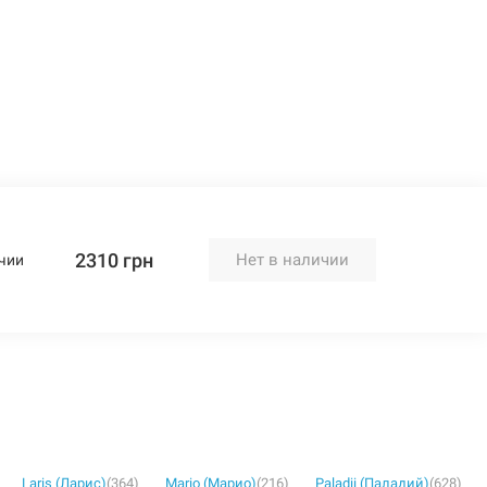
2310 грн
Нет в наличии
чии
Laris (Ларис)
(364)
Mario (Марио)
(216)
Paladii (Паладий)
(628)