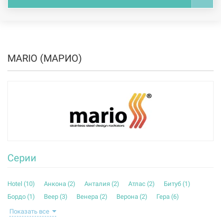
MARIO (МАРИО)
Серии
Hotel (
10
)
Анкона (
2
)
Анталия (
2
)
Атлас (
2
)
Битуб (
1
)
Бордо (
1
)
Веер (
3
)
Венера (
2
)
Верона (
2
)
Гера (
6
)
Гера-Люкс (
5
)
Деко (
1
)
Донна (
1
)
Евро-Снейк (
2
)
Показать все