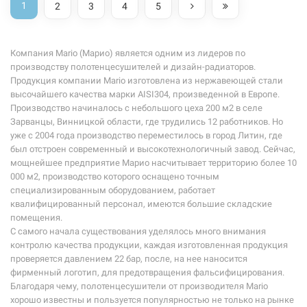
1
2
3
4
5
Компания Mario (Марио) является одним из лидеров по
производству полотенцесушителей и дизайн-радиаторов.
Продукция компании Mario изготовлена из нержавеющей стали
высочайшего качества марки AISI304, произведенной в Европе.
Производство начиналось с небольшого цеха 200 м2 в селе
Зарванцы, Винницкой области, где трудились 12 работников. Но
уже с 2004 года производство переместилось в город Литин, где
был отстроен современный и высокотехнологичный завод. Сейчас,
мощнейшее предприятие Марио насчитывает территорию более 10
000 м2, производство которого оснащено точным
специализированным оборудованием, работает
квалифицированный персонал, имеются большие складские
помещения.
С самого начала существования уделялось много внимания
контролю качества продукции, каждая изготовленная продукция
проверяется давлением 22 бар, после, на нее наносится
фирменный логотип, для предотвращения фальсифицирования.
Благодаря чему, полотенцесушители от производителя Mario
хорошо известны и пользуется популярностью не только на рынке