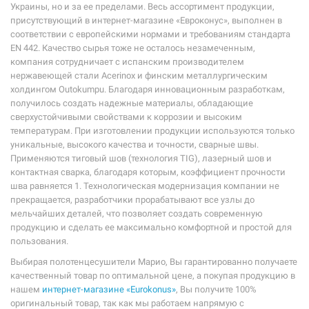
Украины, но и за ее пределами. Весь ассортимент продукции,
присутствующий в интернет-магазине «Евроконус», выполнен в
соответствии с европейскими нормами и требованиям стандарта
EN 442. Качество сырья тоже не осталось незамеченным,
компания сотрудничает с испанским производителем
нержавеющей стали Acerinox и финским металлургическим
холдингом Outokumpu. Благодаря инновационным разработкам,
получилось создать надежные материалы, обладающие
сверхустойчивыми свойствами к коррозии и высоким
температурам. При изготовлении продукции используются только
уникальные, высокого качества и точности, сварные швы.
Применяются тиговый шов (технология TIG), лазерный шов и
контактная сварка, благодаря которым, коэффициент прочности
шва равняется 1. Технологическая модернизация компании не
прекращается, разработчики прорабатывают все узлы до
мельчайших деталей, что позволяет создать современную
продукцию и сделать ее максимально комфортной и простой для
пользования.
Выбирая полотенцесушители Марио, Вы гарантированно получаете
качественный товар по оптимальной цене, а покупая продукцию в
нашем
интернет-магазине «Eurokonus»
, Вы получите 100%
оригинальный товар, так как мы работаем напрямую с