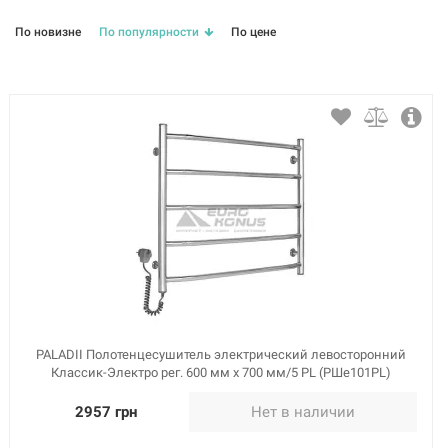
Комфорт (
15
)
Марафон (
2
)
Микс (
8
)
Омега (
46
)
Парус (
3
)
Практик (
15
)
Ритм (
3
)
Смайл (
17
)
Стандарт (
6
)
По новизне
По популярности
По цене
Талия (
19
)
Трио (
4
)
Триумф (
23
)
Фокстрот (
20
)
Фурор (
2
)
Эстет (
48
)
Этюд (
5
)
PALADII Полотенцесушитель электрический левосторонний
Классик-Электро рег. 600 мм х 700 мм/5 PL (РШе101PL)
2957 грн
Нет в наличии