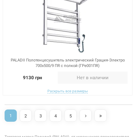
PALADII Полотенцесушитель электрический Грация-Электро
700х500/9 ПR с полкой (ГРе001ПR)
9130 грн
Нет в наличии
Раскрыть все размеры
1
2
3
4
5
Торговая марка Паладий (PALADII), от украинского производителя