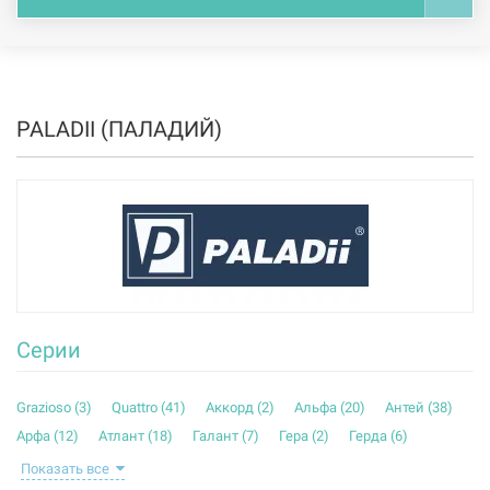
PALADII (ПАЛАДИЙ)
Серии
Grazioso (
3
)
Quattro (
41
)
Аккорд (
2
)
Альфа (
20
)
Антей (
38
)
Арфа (
12
)
Атлант (
18
)
Галант (
7
)
Гера (
2
)
Герда (
6
)
Грация (
35
)
Грета (
6
)
Идеал (
33
)
Классик (
61
)
Показать все