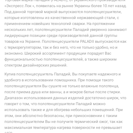
«Экспресс Лок », появилась на рынке Украины более 10 лет назад.
Под данной торговой маркой выпускаются полотенцесушители,
которые изготовлены из качественной нержавеющей стали, с
применением новейших технологий сварки. На протяжении
нескольких лет, полотенцесушители Паладий уверенно занимают
лидирующие позиции среди производителей данной группы
товаров на Украине. Полотенцесушители PALADII выпускаются как
с терморегулятором, так и без него, что не только удобно, но и
экономно. Широкий ассортимент продукции порадует Вас
функциональностью полотенцесушителей, а также широким
спектром дизайнерских решений.
Купив полотенцесушитель Паладий, Вы покупаете надежного и
удобного в использовании помощника. При помощи такого
полотенцесушителя Вы сушите не только влажные полотенца,
после приема душа или ванны, а и мокрое белье после стирки.
Диапазон использования данных изделий достаточно широк, что
говорит о том, что полотенцесушители Паладий можно
использовать также и для обогрева небольших помещений. При
этом, они абсолютно безопасны, при прикосновении с таким
полотенцесушителем Вы не получите термический ожог, так как
максимальная температура нагрева поверхности не превышает