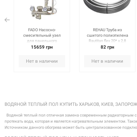
FADO Насосно-
REHAU Труба из
смесительный узел
сшитого полиэтилена
для панельного
Rautitan flex 20* x 2,8
отопления (без
мм, бухта 100 м
15659 грн
82 грн
насоса) 1"х1" (SG21)
(130380100)
Нет в наличии
Нет в наличии
ВОДЯНОЙ ТЕПЛЫЙ ПОЛ КУПИТЬ ХАРЬКОВ, КИЕВ, ЗАПОРО
Водяной теплый пол отличная замена современным радиаторным сист
протекать вода, которая и является нагревательным элементом. Так
Источником данного обогрева может быть централизованное подклю