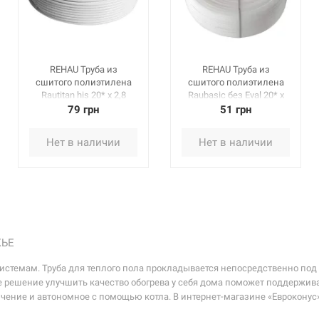
REHAU Труба из
REHAU Труба из
сшитого полиэтилена
сшитого полиэтилена
Rautitan his 20* x 2,8
Raubasic без Eval 20* x
мм, бухта 100 м
2,0 мм, бухта 100 м
79 грн
51 грн
(137020100)
(204902100)
Нет в наличии
Нет в наличии
ЖЬЕ
емам. Труба для теплого пола прокладывается непосредственно под с
ое решение улучшить качество обогрева у себя дома поможет поддержив
чение и автономное с помощью котла. В интернет-магазине «Еврокону