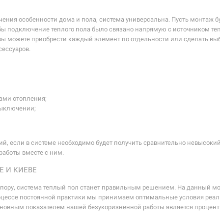
ачения особенности дома и пола, система универсальна. Пусть монтаж 
чтобы подключение теплого пола было связано напрямую с источником те
ы можете приобрести каждый элемент по отдельности или сделать выб
сессуаров.
рами отопления;
выключении;
, если в системе необходимо будет получить сравнительно невысокий
работы вместе с ним.
Е И КИЕВЕ
 пору, система теплый пол станет правильным решением. На данный мо
процессе постоянной практики мы принимаем оптимальные условия реал
сновным показателем нашей безукоризненной работы является процент