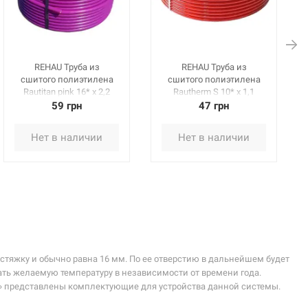
REHAU Труба из
REHAU Труба из
сшитого полиэтилена
сшитого полиэтилена
Rautitan pink 16* x 2,2
Rautherm S 10* x 1,1
мм, бухта 120 м
мм, бухта 240 м
59 грн
47 грн
(136042120)
(131128240)
Нет в наличии
Нет в наличии
тяжку и обычно равна 16 мм. По ее отверстию в дальнейшем будет
ать желаемую температуру в независимости от времени года.
с» представлены комплектующие для устройства данной системы.