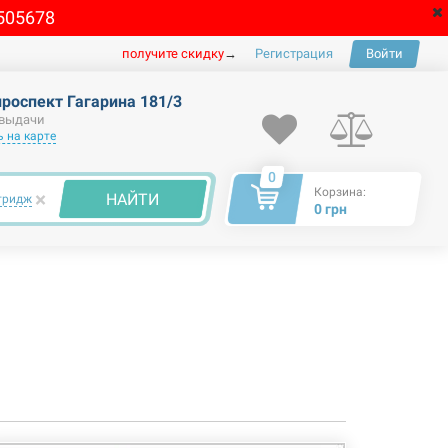
505678
получите скидку
→
Регистрация
Войти
проспект Гагарина 181/3
 выдачи
 на карте
0
Корзина:
×
НАЙТИ
тридж
0 грн