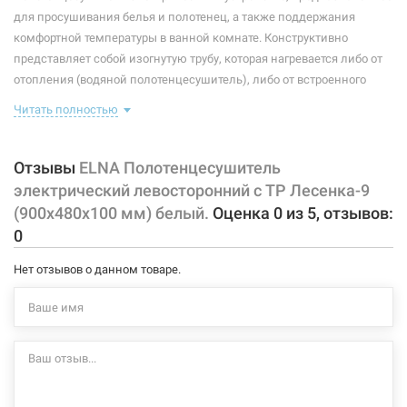
Максимальная температура:
+55°C
для просушивания белья и полотенец, а также поддержания
комфортной температуры в ванной комнате. Конструктивно
Тип крепления:
стационарный
представляет собой изогнутую трубу, которая нагревается либо от
отопления (водяной полотенцесушитель), либо от встроенного
Тип подключения:
левосторонний
тэна (электрический полотенцесушитель). Плюс ко всему,
Читать полностью
Материал корпуса:
сталь
правильно подобранный полотенцесушитель станет
незаменимым элементом интерьера.
Покрытие корпуса:
порошковая краска
Отзывы
ELNA Полотенцесушитель
Характеристики и конфигурация изделия, а также комплектация
электрический левосторонний с ТР Лесенка-9
товара могут изменяться производителем без уведомления. За
(900х480х100 мм) белый.
Оценка
0
из
5
, отзывов:
внесенные производителем изменения, магазин ответственности
0
не несет.
Нет отзывов о данном товаре.