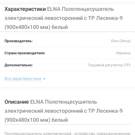
Характеристики
ELNA Полотенцесушитель
электрический левосторонний с ТР Лесенка-9
(900х480х100 мм) белый
Производитель:
Elna (Элна)
Страна производителя:
Украина
Дополнительно:
Торцевой регулятор (ТР)
Цвет:
белый
Все характеристики
Ширина:
480 мм
Описание
ELNA Полотенцесушитель
Глубина:
100 мм
электрический левосторонний с ТР Лесенка-9
Высота:
900 мм
(900х480х100 мм) белый
Мощность:
-
Полотенцесушитель электрический - устройство, предназначенное