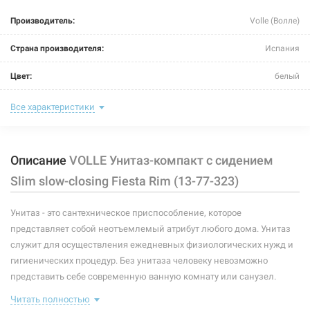
Производитель:
Volle (Волле)
Страна производителя:
Испания
Цвет:
белый
Длина:
615 мм
Все характеристики
Ширина:
370 мм
Описание
VOLLE Унитаз-компакт с сидением
Высота:
790 мм
Slim slow-closing Fiesta Rim (13-77-323)
Тип:
унитаз-компакт
Унитаз - это сантехническое приспособление, которое
Тип монтажа:
напольный
представляет собой неотъемлемый атрибут любого дома. Унитаз
Форма:
овальная
служит для осуществления ежедневных физиологических нужд и
гигиенических процедур. Без унитаза человеку невозможно
Подвод воды:
нижний
представить себе современную ванную комнату или санузел.
Существует несколько основных разновидностей таких
Выпуск:
горизонтальный
Читать полностью
сантехнических приспособлений. Они могут производиться из