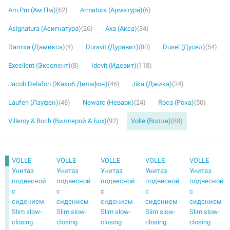
Am.Pm (Ам.Пм)
(62)
Armatura (Арматура)
(6)
Asignatura (Асигнатура)
(26)
Axa (Акса)
(34)
Damixa (Дамикса)
(4)
Duravit (Дуравит)
(80)
Dusel (Дусел)
(54)
Excellent (Экселент)
(8)
Idevit (Идевит)
(118)
Jacob Delafon (Жакоб Делафон)
(46)
Jika (Джика)
(34)
Laufen (Лауфен)
(48)
Newarc (Неварк)
(24)
Roca (Рока)
(50)
Villeroy & Boch (Виллерой & Бох)
(92)
Volle (Волле)
(88)
VOLLE
VOLLE
VOLLE
VOLLE
VOLLE
Унитаз
Унитаз
Унитаз
Унитаз
Унитаз
подвесной
подвесной
подвесной
подвесной
подвесной
с
с
с
с
с
сидением
сидением
сидением
сидением
сидением
Slim slow-
Slim slow-
Slim slow-
Slim slow-
Slim slow-
closing
closing
closing
closing
closing