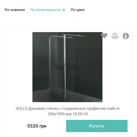
Leonor (
3
)
Libra (
24
)
Malla Negra (
3
)
Maro (
9
)
Master (
8
)
Nemo (
32
)
Neo (
12
)
Oliva (
9
)
Orlando (
23
)
Puerta (
4
)
По новизне
По популярности
По цене
Solar (
7
)
Solid Surface (
2
)
Solo (
21
)
Teo (
36
)
Virgo (
2
)
VOLLE Душевая стенка с подвижным профилем walk-in
350x1900 мм 18-09-35
5520 грн
Купить