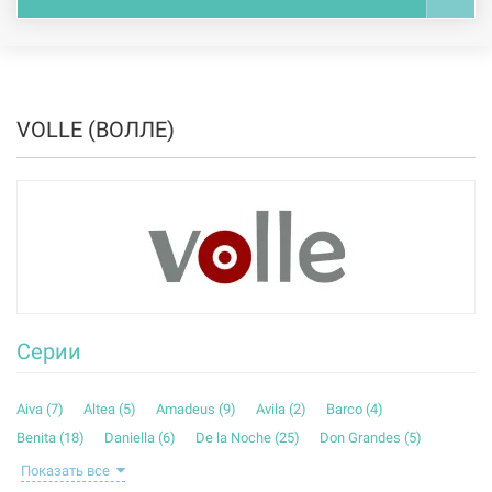
VOLLE (ВОЛЛЕ)
Серии
Aiva (
7
)
Altea (
5
)
Amadeus (
9
)
Avila (
2
)
Barco (
4
)
Benita (
18
)
Daniella (
6
)
De la Noche (
25
)
Don Grandes (
5
)
Evo (
9
)
Fiesta (
33
)
Iberia (
7
)
Lanvin (
1
)
Leon (
19
)
Показать все