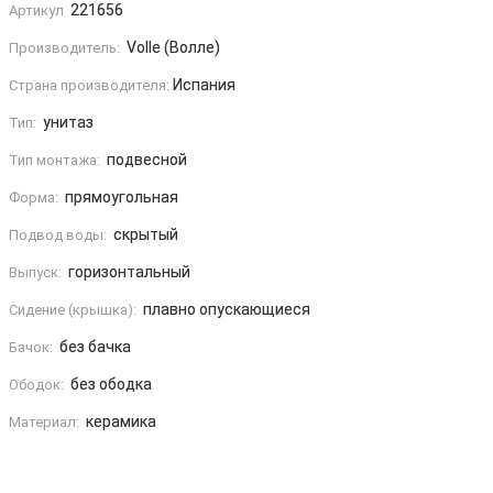
221656
Артикул
Volle (Волле)
Производитель:
Испания
Страна производителя:
унитаз
Тип:
подвесной
Тип монтажа:
прямоугольная
Форма:
скрытый
Подвод воды:
горизонтальный
Выпуск:
плавно опускающиеся
Сидение (крышка):
без бачка
Бачок:
без ободка
Ободок:
керамика
Материал: