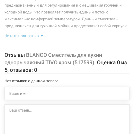
предназначенный для регулирования и смешивания горячей и
Материал корпуса смесителя (крана):
латунь
холодной воды, что позволяет получить единый поток с
максимально комфортной температурой. Данный смеситель
Форма излива:
длинная прямая
предназначен для кухонной мойки и представляет собой корпус с
изливом, имеющий управляющий элемент в виде рычага,
Тип излива:
низкий поворотный
Читать полностью
позволяющего контролировать поток и температуру воды.
В комплекте идет: смеситель, крепление, подводки.
Способ монтажа:
вертикальный на раковину
Отзывы
BLANCO Смеситель для кухни
высота до аэратора: 145 мм
Тип затворной части:
керамический картридж
однорычажный TIVO хром (517599).
Оценка
0
из
длина излива: 215 мм
5
, отзывов:
0
угол поворота излива 360°
аэратор с защитой от образования накипи
Нет отзывов о данном товаре.
гибкие шланги длиной 450 мм с гайкой 3/8"
Характеристики и конфигурация изделия, а также комплектация
товара могут изменяться производителем без уведомления. За
внесенные производителем изменения, магазин ответственности
не несет.