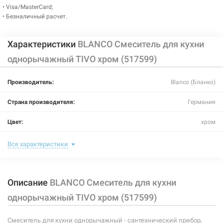
• Visa/MasterCard;
• Безналичный расчет.
Характеристики
BLANCO Смеситель для кухни
однорычажный TIVO хром (517599)
Производитель:
Blanco (Бланко)
Страна производителя:
Германия
Цвет:
хром
Назначение смесителя:
для кухни
Все характеристики
Тип крепления:
-
Описание
BLANCO Смеситель для кухни
Размер картриджа:
-
однорычажный TIVO хром (517599)
Тип конструкции:
стандартный
Смеситель для кухни однорычажный - сантехнический прибор,
Тип смесителя (крана):
однорычажный