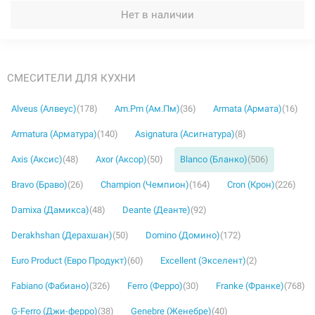
Нет в наличии
СМЕСИТЕЛИ ДЛЯ КУХНИ
Alveus (Алвеус)
(178)
Am.Pm (Ам.Пм)
(36)
Armata (Армата)
(16)
Armatura (Арматура)
(140)
Asignatura (Асигнатура)
(8)
Axis (Аксис)
(48)
Axor (Аксор)
(50)
Blanco (Бланко)
(506)
Bravo (Браво)
(26)
Champion (Чемпион)
(164)
Cron (Крон)
(226)
Damixa (Дамикса)
(48)
Deante (Деанте)
(92)
Derakhshan (Дерахшан)
(50)
Domino (Домино)
(172)
Euro Product (Евро Продукт)
(60)
Excellent (Экселент)
(2)
Fabiano (Фабиано)
(326)
Ferro (Ферро)
(30)
Franke (Франке)
(768)
G-Ferro (Джи-ферро)
(38)
Genebre (Женебре)
(40)