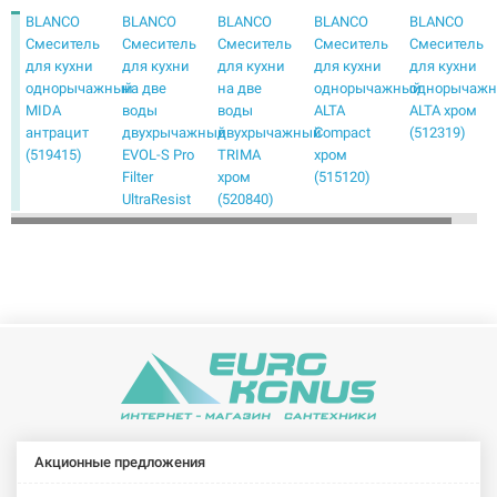
BLANCO
BLANCO
BLANCO
BLANCO
BLANCO
Смеситель
Смеситель
Смеситель
Смеситель
Смеситель
для кухни
для кухни
для кухни
для кухни
для кухни
однорычажный
на две
на две
однорычажный
однорычаж
MIDA
воды
воды
ALTA
ALTA хром
антрацит
двухрычажный
двухрычажный
Compact
(512319)
(519415)
EVOL-S Pro
TRIMA
хром
Filter
хром
(515120)
UltraResist
(520840)
нержавеющая
сталь
(526276)
BLANCO
BLANCO
BLANCO
BLANCO
BLANCO
Смеситель
Смеситель
Смеситель
Смеситель
Смеситель
для кухни
для кухни
для кухни
для кухни
для кухни
однорычажный
однорычажный
однорычажный
однорычажный
однорычаж
AMBIS
AVONA
BRAVON
CANDOR
CARENA
нерж сталь
хром
хром
нерж сталь
хром
(523118)
(521267)
(518818)
(523120)
(520766)
Акционные предложения
BLANCO
BLANCO
BLANCO
BLANCO
BLANCO