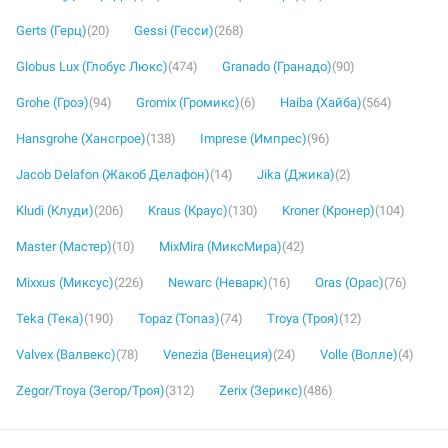
Gerts (Герц)
(20)
Gessi (Гесси)
(268)
Globus Lux (Глобус Люкс)
(474)
Granado (Гранадо)
(90)
Grohe (Гроэ)
(94)
Gromix (Громикс)
(6)
Haiba (Хайба)
(564)
Hansgrohe (Хансгрое)
(138)
Imprese (Импрес)
(96)
Jacob Delafon (Жакоб Делафон)
(14)
Jika (Джика)
(2)
Kludi (Клуди)
(206)
Kraus (Краус)
(130)
Kroner (Кронер)
(104)
Master (Мастер)
(10)
MixMira (МиксМира)
(42)
Mixxus (Миксус)
(226)
Newarc (Неварк)
(16)
Oras (Орас)
(76)
Teka (Тека)
(190)
Topaz (Топаз)
(74)
Troya (Троя)
(12)
Valvex (Валвекс)
(78)
Venezia (Венеция)
(24)
Volle (Волле)
(4)
Zegor/Troya (Зегор/Троя)
(312)
Zerix (Зерикс)
(486)