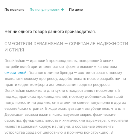
Nadia1 (
4
)
Nature (
4
)
Prince (
4
)
Top (
4
)
White Kaaj (
4
)
White Nature (
4
)
По новизне
По популярности
По цене
Нет ни одного товара данного производителя.
СМЕСИТЕЛИ DERAKHSHAN — СОЧЕТАНИЕ НАДЕЖНОСТИ
И СТИЛЯ
Derakhshan — иранский производитель, покоривший своих
потребителей оригинальностью форм и высоким качеством
смесителей
. Главное отличие бренда — соответствовать новому
технологическому прогрессу, задействовать новые разработки на
практике для комфорта использования водных ресурсов.
Derakhshan смесители для кухни отождествляют новомодный
подход иранских производителей, поэтому добившись большой
популярности на родине, они стали не менее популярны в других
европейских странах. В ходе эксплуатации вы убедитесь, что для
Деракшан весьма важны используемое сырье, физические
свойства, функциональность и химические параметры, смесители
имеют надежный корпус из латуни, а составные элементы
устройства создают целостную и прочную конструкцию. В