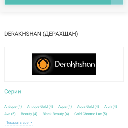
DERAKHSHAN (ДЕРАХШАН)
Серии
Antique (
4
)
Antique Gold (
4
)
Aqua (
4
)
Aqua Gold (
4
)
Arch (
4
)
Ava (
5
)
Beauty (
4
)
Black Beauty (
4
)
Gold Chrome Lux (
5
)
Gold Top (
4
)
Homa (
5
)
Jazire (
4
)
Kaaj (
5
)
Lux (
5
)
Показать все