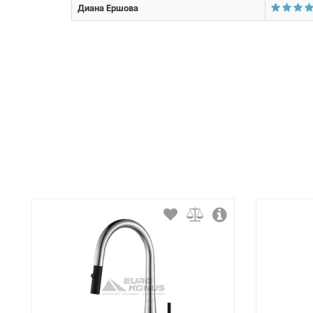
Способ монтажа:
Диана Ершова
Тип затворной части: