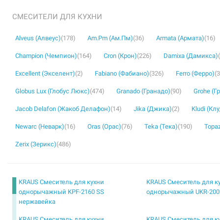
СМЕСИТЕЛИ ДЛЯ КУХНИ
Alveus (Алвеус)
(178)
Am.Pm (Ам.Пм)
(36)
Armata (Армата)
(16)
Champion (Чемпион)
(164)
Cron (Крон)
(226)
Damixa (Дамикса)
Excellent (Экселент)
(2)
Fabiano (Фабиано)
(326)
Ferro (Ферро)
(
Globus Lux (Глобус Люкс)
(474)
Granado (Гранадо)
(90)
Grohe (Г
Jacob Delafon (Жакоб Делафон)
(14)
Jika (Джика)
(2)
Kludi (Кл
Newarc (Неварк)
(16)
Oras (Орас)
(76)
Teka (Тека)
(190)
Topaz
Zerix (Зерикс)
(486)
KRAUS Смеситель для кухни
KRAUS Смеситель для к
однорычажный KPF-2160 SS
однорычажный UKR-200
нержавейка
KRAUS Смеситель для кухни
KRAUS Смеситель для к