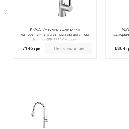
KRAUS Смеситель для кухни
ALV
однорычажный с выносным шлангом
однорыч
Krespo KPF-2720 CH хром
7146 грн
Нет в наличии
6304 г