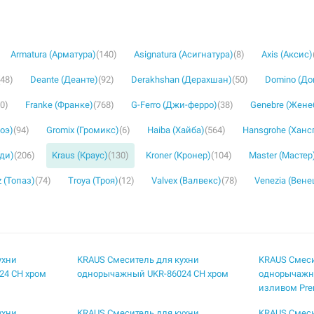
Armatura (Арматура)
(140)
Asignatura (Асигнатура)
(8)
Axis (Аксис)
(48)
Deante (Деанте)
(92)
Derakhshan (Дерахшан)
(50)
Domino (Д
30)
Franke (Франке)
(768)
G-Ferro (Джи-ферро)
(38)
Genebre (Жене
роэ)
(94)
Gromix (Громикс)
(6)
Haiba (Хайба)
(564)
Hansgrohe (Ханс
уди)
(206)
Kraus (Краус)
(130)
Kroner (Кронер)
(104)
Master (Мастер
 (Топаз)
(74)
Troya (Троя)
(12)
Valvex (Валвекс)
(78)
Venezia (Вене
ухни
KRAUS Смеситель для кухни
KRAUS Смеси
24 CH хром
однорычажный UKR-86024 CH хром
однорычажн
изливом Pre
ухни
KRAUS Смеситель для кухни
KRAUS Смеси