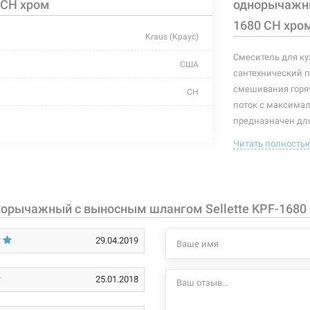
 CH хром
однорычажны
1680 CH хро
Kraus (Краус)
Смеситель для к
США
сантехнический п
смешивания горяч
CH
поток с максима
для кухни
предназначен для
изливом, имеющи
Читать полность
Ф 35
позволяющего "з
перед этим.
с выносным шлангом
Диаметр монтажно
на 360°. В корпу
однорычажный
норычажный с выносным шлангом Sellette KPF-1680
выноса шланга 61
латунь
смесителя 46,3 см
29.04.2019
длинная изогнутая
Характеристики и
могут изменяться
25.01.2018
высокий поворотный
производителем и