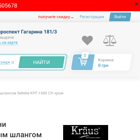
505678
получите скидку
→
Регистрация
Войти
проспект Гагарина 181/3
 выдачи
 на карте
0
Корзина:
×
НАЙТИ
тридж
0 грн
лангом Sellette KPF-1680 CH хром
ни
ым шлангом