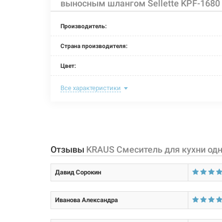
выносным шлангом Sellette KPF-1680
Производитель:
Страна производителя:
Цвет:
Назначение смесителя:
Все характеристики
Размер картриджа:
Тип конструкции:
Тип смесителя (крана):
Отзывы
KRAUS Смеситель для кухни од
Материал корпуса смесителя (крана):
Давид Сорокин
Форма излива:
Иванова Александра
Тип излива: