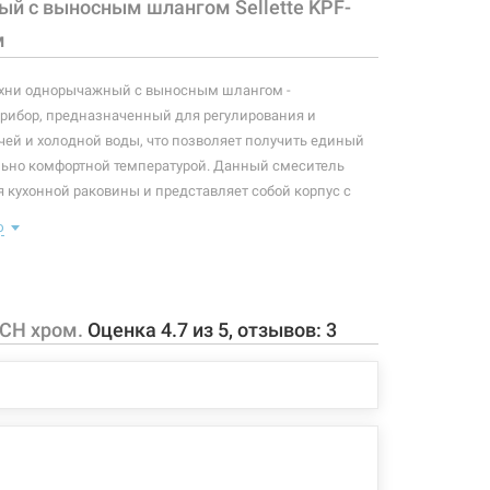
й с выносным шлангом Sellette KPF-
м
ухни однорычажный с выносным шлангом -
рибор, предназначенный для регулирования и
ей и холодной воды, что позволяет получить единый
льно комфортной температурой. Данный смеситель
 кухонной раковины и представляет собой корпус с
й управляющий элемент в виде рычага,
ю
апоминать" температуру воды, использовавшуюся
го отверстия смесителя - 35 мм. Смеситель вращается
с встроен выносной армированный гибкий шланг. Длина
 CH хром.
Оценка
4.7
из
5
, отзывов:
3
 см. Лейка с переключателем струя/душ. Высота
.
 конфигурация изделия, а также комплектация товара
 производителем без уведомления. За внесенные
зменения, магазин ответственности не несет.