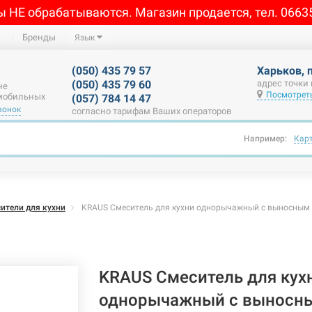
ы НЕ обрабатываются. Магазин продается, тел. 0663
Бренды
Язык
(050) 435 79 57
Харьков, 
(050) 435 79 60
адрес точки
не
Посмотреть
 мобильных
(057) 784 14 47
вонок
согласно тарифам Ваших операторов
Например:
Кар
ители для кухни
KRAUS Смеситель для кухни однорычажный с выносным ш
KRAUS Смеситель для кух
однорычажный с выносн