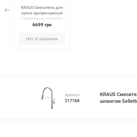
KRAUS Смеситель для
кухни однорычажный
с выносным шлангом
Sellette KPF-1680 CH
6699 грн
хром
Нет в наличии
KRAUS Смесите
Артикул:
217768
шлангом Sellet