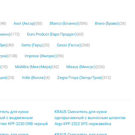
(48)
Axor (Аксор)
(50)
Blanco (Бланко)
(506)
Bravo (Браво)
(26)
омино)
(172)
Euro Product (Евро Продукт)
(60)
бре)
(40)
Gerts (Герц)
(20)
Gessi (Гесси)
(268)
грое)
(138)
Imprese (Импрес)
(96)
)
(10)
MixMira (МиксМира)
(42)
Mixxus (Миксус)
(226)
ция)
(24)
Volle (Волле)
(4)
Zegor/Troya (Зегор/Троя)
(312)
тель для кухни
KRAUS Смеситель для кухни
ый с выдвижным
однорычажный с выносным шлангом
mier KPF-2230 ORB черный
Argo KPF-2522 SFS нержавейка
тель для кухни
KRAUS Смеситель для кухни