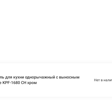
ль для кухни однорычажный с выносным
Нет в нали
te KPF-1680 CH хром