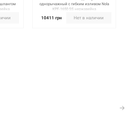
 шлангом
однорычажный с гибким изливом Nola
авейка
KPF-1650 SS нержавейка
личии
10411 грн
Нет в наличии