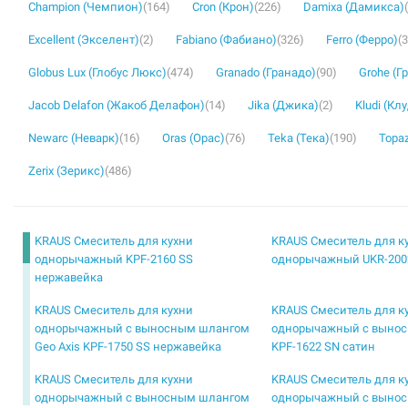
Champion (Чемпион)
(164)
Cron (Крон)
(226)
Damixa (Дамикса)
Excellent (Экселент)
(2)
Fabiano (Фабиано)
(326)
Ferro (Ферро)
(
Globus Lux (Глобус Люкс)
(474)
Granado (Гранадо)
(90)
Grohe (Г
Jacob Delafon (Жакоб Делафон)
(14)
Jika (Джика)
(2)
Kludi (Кл
Newarc (Неварк)
(16)
Oras (Орас)
(76)
Teka (Тека)
(190)
Topaz
Zerix (Зерикс)
(486)
KRAUS Смеситель для кухни
KRAUS Смеситель для к
однорычажный KPF-2160 SS
однорычажный UKR-200
нержавейка
KRAUS Смеситель для кухни
KRAUS Смеситель для к
однорычажный с выносным шлангом
однорычажный с выно
Geo Axis KPF-1750 SS нержавейка
KPF-1622 SN сатин
KRAUS Смеситель для кухни
KRAUS Смеситель для к
однорычажный с выносным шлангом
однорычажный с выно