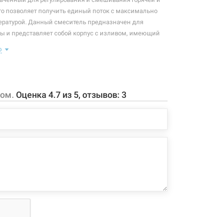
то позволяет получить единый поток с максимально
ературой. Данный смеситель предназначен для
ы и представляет собой корпус с изливом, имеющий
ент в виде рычага, позволяющего "запоминать"
ю
, использовавшуюся перед этим. Диаметр монтажного
ля - 35 мм. Смеситель вращается на 360°. В корпус
ланг на пружине.
ром.
Оценка
4.7
из
5
, отзывов:
3
 конфигурация изделия, а также комплектация товара
 производителем без уведомления. За внесенные
зменения, магазин ответственности не несет.