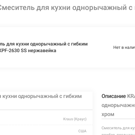
меситель для кухни однорычажный с г
ль для кухни однорычажный с гибким
Нет в нали
 KPF-2630 SS нержавейка
 кухни однорычажный с гибким
Описание
KR
однорычажны
хром
Kraus (Краус)
Смеситель для ку
США
прибор, предназн