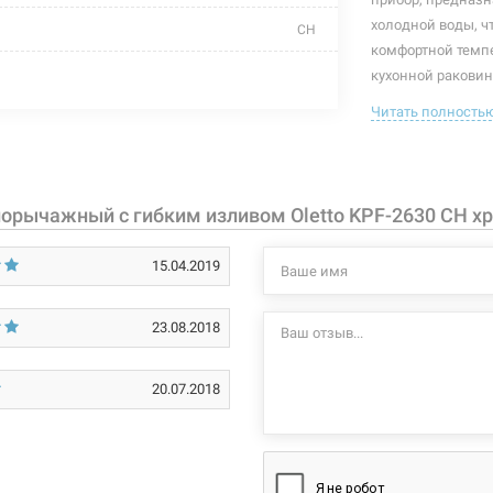
холодной воды, ч
CH
комфортной темп
для кухни
кухонной раковин
управляющий элем
Читать полность
Ф 35
температуру воды
отверстия смесите
с гибким изливом
встроен гибкий ш
однорычажный
орычажный с гибким изливом Oletto KPF-2630 CH х
Характеристики и
могут изменяться
латунь
15.04.2019
производителем и
длинная изогнутая
23.08.2018
высокий поворотный
вертикальный на раковину
20.07.2018
керамический картридж