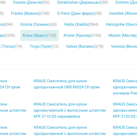
(48)
Deante (Деанте)
(92)
Derakhshan (Дерахшан)
(50)
Domino (Д
30)
Franke (Франке)
(768)
G-Ferro (Джи-ферро)
(38)
Genebre (Жене
роэ)
(94)
Gromix (Громикс)
(6)
Haiba (Хайба)
(564)
Hansgrohe (Ханс
уди)
(206)
Kraus (Краус)
(130)
Kroner (Кронер)
(104)
Master (Мастер
 (Топаз)
(74)
Troya (Троя)
(12)
Valvex (Валвекс)
(78)
Venezia (Вене
ухни
KRAUS Смеситель для кухни
KRAUS Смеси
24 CH хром
однорычажный UKR-86024 CH хром
однорычажн
изливом Pre
ухни
KRAUS Смеситель для кухни
KRAUS Смеси
сным шлангом
однорычажный с выносным шлангом
однорычажн
KPF-2110 SS нержавейка
KPF-2120 SS
ухни
KRAUS Смеситель для кухни
KRAUS Смеси
сным шлангом
однорычажный с выносным шлангом
однорычажн