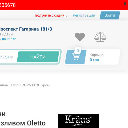
505678
получите скидку
→
Регистрация
Войти
проспект Гагарина 181/3
 выдачи
 на карте
0
Корзина:
×
НАЙТИ
тридж
0 грн
ивом Oletto KPF-2630 CH хром
ни
зливом Oletto