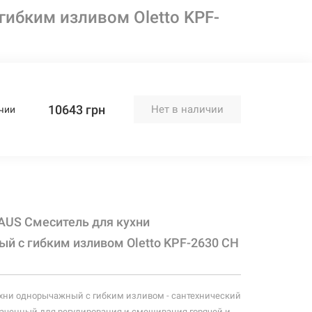
ибким изливом Oletto KPF-
10643 грн
Нет в наличии
чии
AUS Смеситель для кухни
й с гибким изливом Oletto KPF-2630 CH
хни однорычажный с гибким изливом - сантехнический
аченный для регулирования и смешивания горячей и