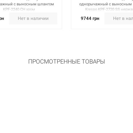
ажный с выносным шлангом
однорычажный с выносным
KPF-2240 CH хром
Krespo KPF-2720 SS нерж
рн
Нет в наличии
9744 грн
Нет в на
ПРОСМОТРЕННЫЕ ТОВАРЫ