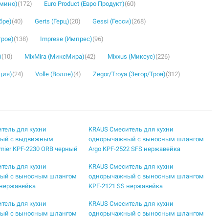
омино)
(172)
Euro Product (Евро Продукт)
(60)
бре)
(40)
Gerts (Герц)
(20)
Gessi (Гесси)
(268)
грое)
(138)
Imprese (Импрес)
(96)
)
(10)
MixMira (МиксМира)
(42)
Mixxus (Миксус)
(226)
ция)
(24)
Volle (Волле)
(4)
Zegor/Troya (Зегор/Троя)
(312)
тель для кухни
KRAUS Смеситель для кухни
ый с выдвижным
однорычажный с выносным шлангом
mier KPF-2230 ORB черный
Argo KPF-2522 SFS нержавейка
тель для кухни
KRAUS Смеситель для кухни
ый с выносным шлангом
однорычажный с выносным шлангом
 нержавейка
KPF-2121 SS нержавейка
тель для кухни
KRAUS Смеситель для кухни
ый с выносным шлангом
однорычажный с выносным шлангом