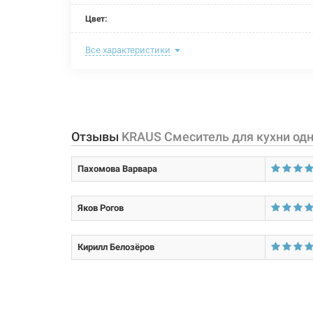
Цвет:
Назначение смесителя:
Все характеристики
Размер картриджа:
Тип конструкции:
Тип смесителя (крана):
Отзывы
KRAUS Смеситель для кухни одн
Материал корпуса смесителя (крана):
Пахомова Варвара
Форма излива:
Яков Рогов
Тип излива:
Способ монтажа:
Кирилл Белозёров
Тип затворной части: