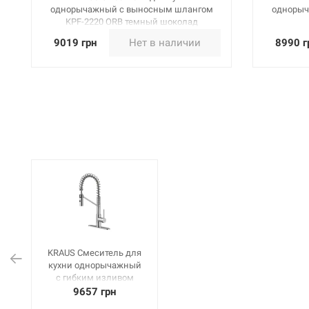
однорычажный с выносным шлангом
однорыч
KPF-2220 ORB темный шоколад
9019 грн
Нет в наличии
8990 г
KRAUS Смеситель для
кухни однорычажный
с гибким изливом
Oletto KPF-2630 CH
9657 грн
хром