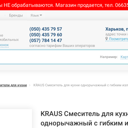
ы НЕ обрабатываются. Магазин продается, тел. 0663
Бренды
Язык
(050) 435 79 57
Харьков, 
(050) 435 79 60
адрес точки
не
Посмотреть
 мобильных
(057) 784 14 47
вонок
согласно тарифам Ваших операторов
Например:
Кар
ители для кухни
KRAUS Смеситель для кухни однорычажный с гибким изл
KRAUS Смеситель для кух
однорычажный с гибким и