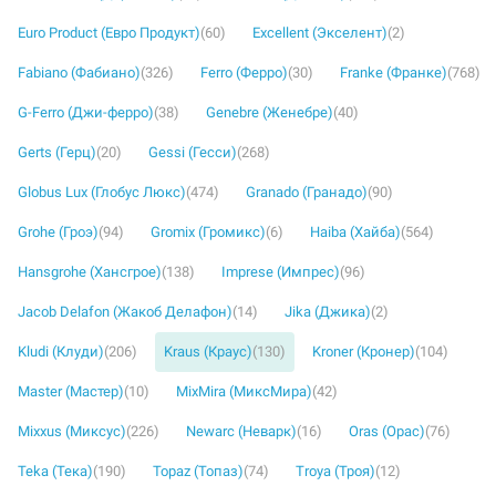
Euro Product (Евро Продукт)
(60)
Excellent (Экселент)
(2)
Fabiano (Фабиано)
(326)
Ferro (Ферро)
(30)
Franke (Франке)
(768)
G-Ferro (Джи-ферро)
(38)
Genebre (Женебре)
(40)
Gerts (Герц)
(20)
Gessi (Гесси)
(268)
Globus Lux (Глобус Люкс)
(474)
Granado (Гранадо)
(90)
Grohe (Гроэ)
(94)
Gromix (Громикс)
(6)
Haiba (Хайба)
(564)
Hansgrohe (Хансгрое)
(138)
Imprese (Импрес)
(96)
Jacob Delafon (Жакоб Делафон)
(14)
Jika (Джика)
(2)
Kludi (Клуди)
(206)
Kraus (Краус)
(130)
Kroner (Кронер)
(104)
Master (Мастер)
(10)
MixMira (МиксМира)
(42)
Mixxus (Миксус)
(226)
Newarc (Неварк)
(16)
Oras (Орас)
(76)
Teka (Тека)
(190)
Topaz (Топаз)
(74)
Troya (Троя)
(12)