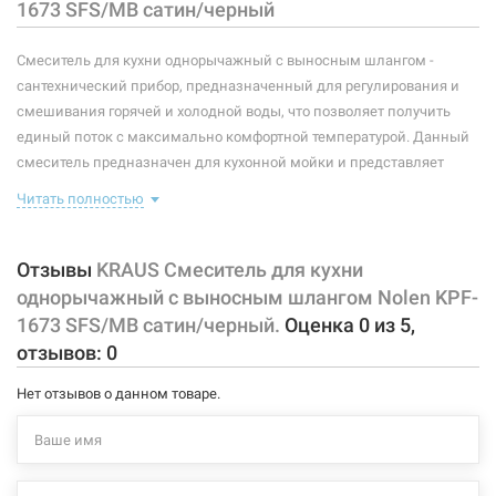
1673 SFS/MB сатин/черный
Материал корпуса смесителя (крана):
латунь
Смеситель для кухни однорычажный с выносным шлангом -
Форма излива:
длинная изогнутая
сантехнический прибор, предназначенный для регулирования и
смешивания горячей и холодной воды, что позволяет получить
Тип излива:
высокий поворотный
единый поток с максимально комфортной температурой. Данный
смеситель предназначен для кухонной мойки и представляет
Способ монтажа:
вертикальный на раковину
собой корпус с выносным изливом, имеющий управляющий
Читать полностью
Тип затворной части:
керамический картридж
элемент в виде рычага, позволяющего контролировать поток и
температуру воды.
Диаметр монтажного отверстия смесителя - 35 мм. Смеситель
Отзывы
KRAUS Смеситель для кухни
вращается на 360°. В корпус встроен выносной армированный
однорычажный с выносным шлангом Nolen KPF-
гибкий шланг. Длина выноса шланга 610 мм. Лейка имеет
1673 SFS/MB сатин/черный.
Оценка
0
из
5
,
переключатель струя/душ. Высота смесителя 426 мм.
отзывов:
0
Характеристики и конфигурация изделия, а также комплектация
Нет отзывов о данном товаре.
товара могут изменяться производителем без уведомления. За
внесенные производителем изменения, магазин ответственности
не несет.