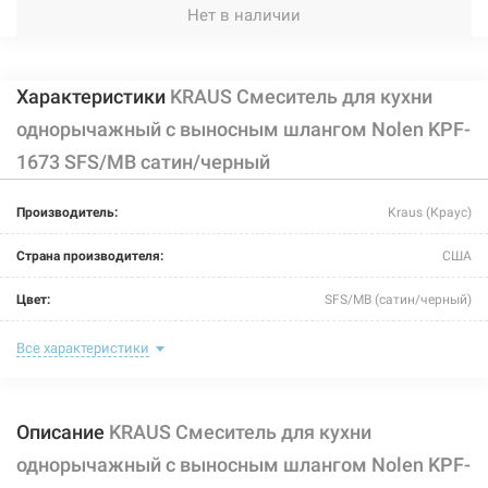
Нет в наличии
Характеристики
KRAUS Смеситель для кухни
однорычажный с выносным шлангом Nolen KPF-
1673 SFS/MB сатин/черный
Производитель:
Kraus (Краус)
Страна производителя:
США
Цвет:
SFS/MB (сатин/черный)
Назначение смесителя:
для кухни
Все характеристики
Размер картриджа:
Ø 25
Описание
KRAUS Смеситель для кухни
Тип конструкции:
с выносным шлангом
однорычажный с выносным шлангом Nolen KPF-
Тип смесителя (крана):
однорычажный