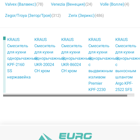
Valvex (Валвекс)
(78)
Venezia (Венеция)
(24)
Volle (Волле)
(4)
Zegor/Troya (Зегор/Троя)
(312)
Zerix (Зерикс)
(486)
KRAUS
KRAUS
KRAUS
KRAUS
KRAUS
Смеситель
Смеситель
Смеситель
Смеситель
Смеситель
для кухни
для кухни
для кухни
для кухни
для кухни
однорычажный
однорычажный
однорычажный
однорычажный
однорычаж
KPF-2160
UKR-20024
UKR-86024
с
с
SS
CH хром
CH хром
выдвижным
выносным
нержавейка
изливом
шлангом
Premier
Argo KPF-
KPF-2230
2522 SFS
ORB
нержавейка
черный
KRAUS
KRAUS
KRAUS
KRAUS
KRAUS
Смеситель
Смеситель
Смеситель
Смеситель
Смеситель
для кухни
для кухни
для кухни
для кухни
для кухни
однорычажный
однорычажный
однорычажный
однорычажный
однорычаж
с
с
с
с
с