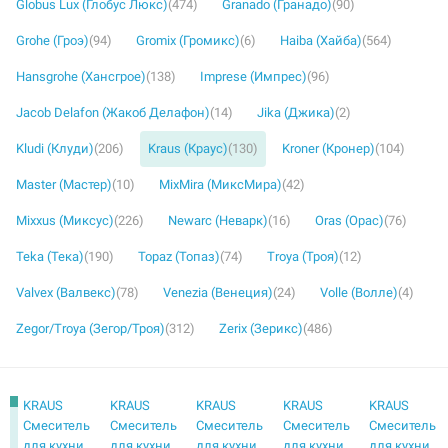
Globus Lux (Глобус Люкс)
(474)
Granado (Гранадо)
(90)
Grohe (Гроэ)
(94)
Gromix (Громикс)
(6)
Haiba (Хайба)
(564)
Hansgrohe (Хансгрое)
(138)
Imprese (Импрес)
(96)
Jacob Delafon (Жакоб Делафон)
(14)
Jika (Джика)
(2)
Kludi (Клуди)
(206)
Kraus (Краус)
(130)
Kroner (Кронер)
(104)
Master (Мастер)
(10)
MixMira (МиксМира)
(42)
Mixxus (Миксус)
(226)
Newarc (Неварк)
(16)
Oras (Орас)
(76)
Teka (Тека)
(190)
Topaz (Топаз)
(74)
Troya (Троя)
(12)
Valvex (Валвекс)
(78)
Venezia (Венеция)
(24)
Volle (Волле)
(4)
Zegor/Troya (Зегор/Троя)
(312)
Zerix (Зерикс)
(486)
KRAUS
KRAUS
KRAUS
KRAUS
KRAUS
Смеситель
Смеситель
Смеситель
Смеситель
Смеситель
для кухни
для кухни
для кухни
для кухни
для кухни