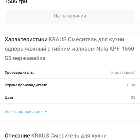
7586 грн
Нет в наличии
Характеристики
KRAUS Смеситель для кухни
однорычажный с гибким изливом Nola KPF-1650
SS нержавейка
Производитель:
Kraus (Краус)
Страна производителя:
США
Цвет:
SS
Назначение смесителя:
для кухни
Все характеристики
Размер картриджа:
Ф 35
Описание
KRAUS Смеситель для кухни
Тип конструкции:
с гибким изливом