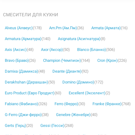
СМЕСИТЕЛИ ДЛЯ КУХНИ
Alveus (Алвеус)
(178)
Am.Pm (Ам.Пм)
(36)
Armata (Армата)
(16)
Armatura (Арматура)
(140)
Asignatura (Асигнатура)
(8)
Axis (Аксис)
(48)
Axor (Аксор)
(50)
Blanco (Бланко)
(506)
Bravo (Браво)
(26)
Champion (Чемпион)
(164)
Cron (Крон)
(226)
Damixa (Дамикса)
(48)
Deante (Деанте)
(92)
Derakhshan (Дерахшан)
(50)
Domino (Домино)
(172)
Euro Product (Евро Продукт)
(60)
Excellent (Экселент)
(2)
Fabiano (Фабиано)
(326)
Ferro (Ферро)
(30)
Franke (Франке)
(768)
G-Ferro (Джи-ферро)
(38)
Genebre (Женебре)
(40)
Gerts (Герц)
(20)
Gessi (Гесси)
(268)