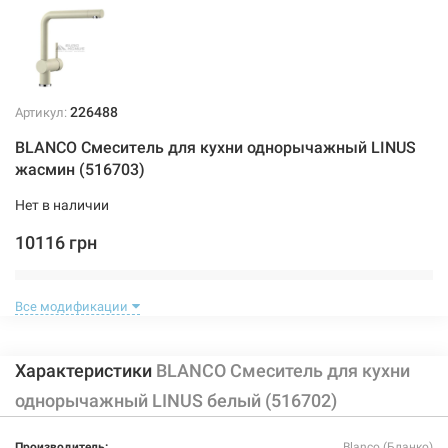
226488
Артикул:
BLANCO Смеситель для кухни однорычажный LINUS
жасмин (516703)
Нет в наличии
10116 грн
Нет в наличии
Все модификации
Характеристики
BLANCO Смеситель для кухни
однорычажный LINUS белый (516702)
226486
Артикул:
Производитель:
Blanco (Бланко)