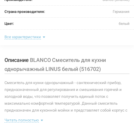
BLANCO Смеситель для кухни однорычажный LINUS
Страна производителя:
Германия
жемчужный (520746)
Цвет:
белый
Нет в наличии
Назначение смесителя:
для кухни
Все характеристики
10116 грн
Тип крепления:
шпилька
Нет в наличии
Описание
BLANCO Смеситель для кухни
Размер картриджа:
-
однорычажный LINUS белый (516702)
Тип конструкции:
стандартный
Смеситель для кухни однорычажный - сантехнический прибор,
Тип смесителя (крана):
однорычажный
предназначенный для регулирования и смешивания горячей и
Материал корпуса смесителя (крана):
латунь
холодной воды, что позволяет получить единый поток с
226490
Артикул:
максимально комфортной температурой. Данный смеситель
Форма излива:
длинная прямая
BLANCO Смеситель для кухни однорычажный LINUS
предназначен для кухонной мойки и представляет собой корпус с
кофе (516707)
изливом, имеющий управляющий элемент в виде рычага,
Тип излива:
высокий поворотный
Читать полностью
позволяющего контролировать поток и температуру воды.
Нет в наличии
В комплекте идет: смеситель, крепление, подводки.
Способ монтажа:
вертикальный на раковину