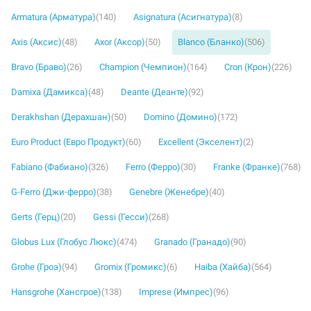
Armatura (Арматура)
(140)
Asignatura (Асигнатура)
(8)
Axis (Аксис)
(48)
Axor (Аксор)
(50)
Blanco (Бланко)
(506)
Bravo (Браво)
(26)
Champion (Чемпион)
(164)
Cron (Крон)
(226)
Damixa (Дамикса)
(48)
Deante (Деанте)
(92)
Derakhshan (Дерахшан)
(50)
Domino (Домино)
(172)
Euro Product (Евро Продукт)
(60)
Excellent (Экселент)
(2)
Fabiano (Фабиано)
(326)
Ferro (Ферро)
(30)
Franke (Франке)
(768)
G-Ferro (Джи-ферро)
(38)
Genebre (Женебре)
(40)
Gerts (Герц)
(20)
Gessi (Гесси)
(268)
Globus Lux (Глобус Люкс)
(474)
Granado (Гранадо)
(90)
Grohe (Гроэ)
(94)
Gromix (Громикс)
(6)
Haiba (Хайба)
(564)
Hansgrohe (Хансгрое)
(138)
Imprese (Импрес)
(96)