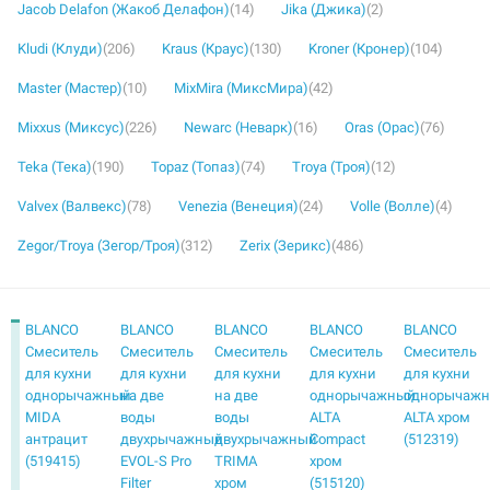
Jacob Delafon (Жакоб Делафон)
(14)
Jika (Джика)
(2)
Kludi (Клуди)
(206)
Kraus (Краус)
(130)
Kroner (Кронер)
(104)
Master (Мастер)
(10)
MixMira (МиксМира)
(42)
Mixxus (Миксус)
(226)
Newarc (Неварк)
(16)
Oras (Орас)
(76)
Teka (Тека)
(190)
Topaz (Топаз)
(74)
Troya (Троя)
(12)
Valvex (Валвекс)
(78)
Venezia (Венеция)
(24)
Volle (Волле)
(4)
Zegor/Troya (Зегор/Троя)
(312)
Zerix (Зерикс)
(486)
BLANCO
BLANCO
BLANCO
BLANCO
BLANCO
Смеситель
Смеситель
Смеситель
Смеситель
Смеситель
для кухни
для кухни
для кухни
для кухни
для кухни
однорычажный
на две
на две
однорычажный
однорычаж
MIDA
воды
воды
ALTA
ALTA хром
антрацит
двухрычажный
двухрычажный
Compact
(512319)
(519415)
EVOL-S Pro
TRIMA
хром
Filter
хром
(515120)