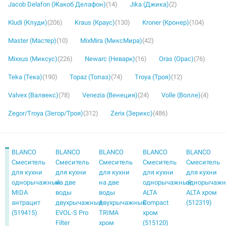
Jacob Delafon (Жакоб Делафон)
(14)
Jika (Джика)
(2)
Kludi (Клуди)
(206)
Kraus (Краус)
(130)
Kroner (Кронер)
(104)
Master (Мастер)
(10)
MixMira (МиксМира)
(42)
Mixxus (Миксус)
(226)
Newarc (Неварк)
(16)
Oras (Орас)
(76)
Teka (Тека)
(190)
Topaz (Топаз)
(74)
Troya (Троя)
(12)
Valvex (Валвекс)
(78)
Venezia (Венеция)
(24)
Volle (Волле)
(4)
Zegor/Troya (Зегор/Троя)
(312)
Zerix (Зерикс)
(486)
BLANCO
BLANCO
BLANCO
BLANCO
BLANCO
Смеситель
Смеситель
Смеситель
Смеситель
Смеситель
для кухни
для кухни
для кухни
для кухни
для кухни
однорычажный
на две
на две
однорычажный
однорычаж
MIDA
воды
воды
ALTA
ALTA хром
антрацит
двухрычажный
двухрычажный
Compact
(512319)
(519415)
EVOL-S Pro
TRIMA
хром
Filter
хром
(515120)