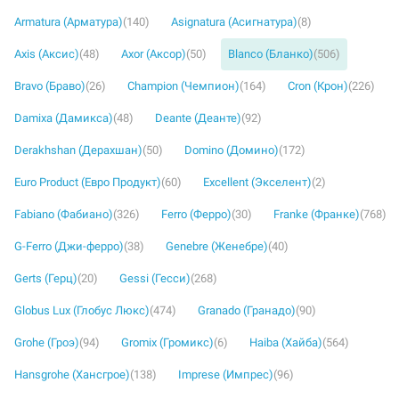
Armatura (Арматура)
(140)
Asignatura (Асигнатура)
(8)
Axis (Аксис)
(48)
Axor (Аксор)
(50)
Blanco (Бланко)
(506)
Bravo (Браво)
(26)
Champion (Чемпион)
(164)
Cron (Крон)
(226)
Damixa (Дамикса)
(48)
Deante (Деанте)
(92)
Derakhshan (Дерахшан)
(50)
Domino (Домино)
(172)
Euro Product (Евро Продукт)
(60)
Excellent (Экселент)
(2)
Fabiano (Фабиано)
(326)
Ferro (Ферро)
(30)
Franke (Франке)
(768)
G-Ferro (Джи-ферро)
(38)
Genebre (Женебре)
(40)
Gerts (Герц)
(20)
Gessi (Гесси)
(268)
Globus Lux (Глобус Люкс)
(474)
Granado (Гранадо)
(90)
Grohe (Гроэ)
(94)
Gromix (Громикс)
(6)
Haiba (Хайба)
(564)
Hansgrohe (Хансгрое)
(138)
Imprese (Импрес)
(96)