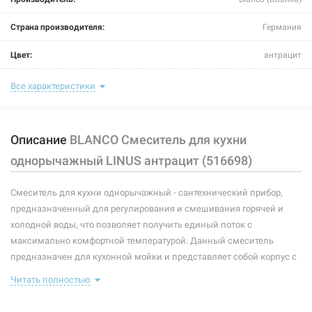
BLANCO Смеситель для кухни однорычажный LINUS
Страна производителя:
Германия
жемчужный (520746)
Цвет:
антрацит
Нет в наличии
Назначение смесителя:
для кухни
Все характеристики
10116 грн
Тип крепления:
шпилька
Нет в наличии
Описание
BLANCO Смеситель для кухни
Размер картриджа:
-
однорычажный LINUS антрацит (516698)
Тип конструкции:
стандартный
Смеситель для кухни однорычажный - сантехнический прибор,
Тип смесителя (крана):
однорычажный
предназначенный для регулирования и смешивания горячей и
Материал корпуса смесителя (крана):
латунь
холодной воды, что позволяет получить единый поток с
226490
Артикул:
максимально комфортной температурой. Данный смеситель
Форма излива:
длинная прямая
BLANCO Смеситель для кухни однорычажный LINUS
предназначен для кухонной мойки и представляет собой корпус с
кофе (516707)
изливом, имеющий управляющий элемент в виде рычага,
Тип излива:
высокий поворотный
Читать полностью
позволяющего контролировать поток и температуру воды.
Нет в наличии
В комплекте идет: смеситель, крепление, подводки.
Способ монтажа:
вертикальный на раковину