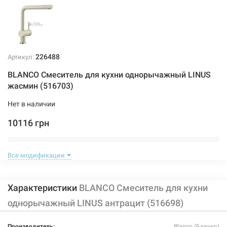
226488
Артикул:
BLANCO Смеситель для кухни однорычажный LINUS
жасмин (516703)
Нет в наличии
10116 грн
Нет в наличии
Все модификации
Характеристики
BLANCO Смеситель для кухни
однорычажный LINUS антрацит (516698)
226486
Артикул:
Производитель:
Blanco (Бланко)