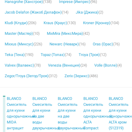
Hansgrohe (Хансгрое)
(138)
Imprese (Импрес)
(96)
Jacob Delafon (Жакоб Делафон)
(14)
Jika (Джика)
(2)
Kludi (Клуди)
(206)
Kraus (Краус)
(130)
Kroner (Кронер)
(104)
Master (Мастер)
(10)
MixMira (МиксМира)
(42)
Mixxus (Миксус)
(226)
Newarc (Неварк)
(16)
Oras (Орас)
(76)
Teka (Тека)
(190)
Topaz (Топаз)
(74)
Troya (Троя)
(12)
Valvex (Валвекс)
(78)
Venezia (Венеция)
(24)
Volle (Волле)
(4)
Zegor/Troya (Зегор/Троя)
(312)
Zerix (Зерикс)
(486)
BLANCO
BLANCO
BLANCO
BLANCO
BLANCO
Смеситель
Смеситель
Смеситель
Смеситель
Смеситель
для кухни
для кухни
для кухни
для кухни
для кухни
однорычажный
на две
на две
однорычажный
однорычаж
MIDA
воды
воды
ALTA
ALTA хром
антрацит
двухрычажный
двухрычажный
Compact
(512319)