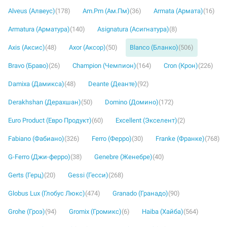
Alveus (Алвеус)
(178)
Am.Pm (Ам.Пм)
(36)
Armata (Армата)
(16)
Armatura (Арматура)
(140)
Asignatura (Асигнатура)
(8)
Axis (Аксис)
(48)
Axor (Аксор)
(50)
Blanco (Бланко)
(506)
Bravo (Браво)
(26)
Champion (Чемпион)
(164)
Cron (Крон)
(226)
Damixa (Дамикса)
(48)
Deante (Деанте)
(92)
Derakhshan (Дерахшан)
(50)
Domino (Домино)
(172)
Euro Product (Евро Продукт)
(60)
Excellent (Экселент)
(2)
Fabiano (Фабиано)
(326)
Ferro (Ферро)
(30)
Franke (Франке)
(768)
G-Ferro (Джи-ферро)
(38)
Genebre (Женебре)
(40)
Gerts (Герц)
(20)
Gessi (Гесси)
(268)
Globus Lux (Глобус Люкс)
(474)
Granado (Гранадо)
(90)
Grohe (Гроэ)
(94)
Gromix (Громикс)
(6)
Haiba (Хайба)
(564)