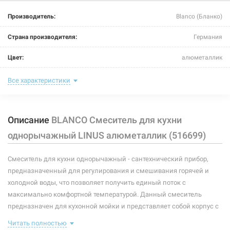
226486
Артикул:
Производитель:
Blanco (Бланко)
BLANCO Смеситель для кухни однорычажный LINUS
Страна производителя:
Германия
жемчужный (520746)
Цвет:
алюметаллик
Нет в наличии
Назначение смесителя:
для кухни
Все характеристики
10116 грн
Тип крепления:
шпилька
Нет в наличии
Описание
BLANCO Смеситель для кухни
Размер картриджа:
-
однорычажный LINUS алюметаллик (516699)
Тип конструкции:
стандартный
Смеситель для кухни однорычажный - сантехнический прибор,
Тип смесителя (крана):
однорычажный
предназначенный для регулирования и смешивания горячей и
Материал корпуса смесителя (крана):
латунь
холодной воды, что позволяет получить единый поток с
226490
Артикул:
максимально комфортной температурой. Данный смеситель
Форма излива:
длинная прямая
BLANCO Смеситель для кухни однорычажный LINUS
предназначен для кухонной мойки и представляет собой корпус с
кофе (516707)
изливом, имеющий управляющий элемент в виде рычага,
Тип излива:
высокий поворотный
Читать полностью
позволяющего контролировать поток и температуру воды.