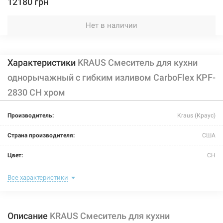
12180 грн
Нет в наличии
Характеристики
KRAUS Смеситель для кухни
однорычажный с гибким изливом CarboFlex KPF-
2830 CH хром
Производитель:
Kraus (Краус)
Страна производителя:
США
Цвет:
CH
Назначение смесителя:
для кухни
Все характеристики
Размер картриджа:
Ф 35
Описание
KRAUS Смеситель для кухни
Тип конструкции:
с гибким изливом