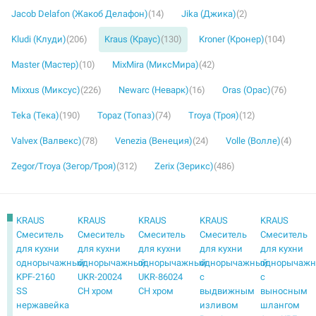
Jacob Delafon (Жакоб Делафон)
(14)
Jika (Джика)
(2)
Kludi (Клуди)
(206)
Kraus (Краус)
(130)
Kroner (Кронер)
(104)
Master (Мастер)
(10)
MixMira (МиксМира)
(42)
Mixxus (Миксус)
(226)
Newarc (Неварк)
(16)
Oras (Орас)
(76)
Teka (Тека)
(190)
Topaz (Топаз)
(74)
Troya (Троя)
(12)
Valvex (Валвекс)
(78)
Venezia (Венеция)
(24)
Volle (Волле)
(4)
Zegor/Troya (Зегор/Троя)
(312)
Zerix (Зерикс)
(486)
KRAUS
KRAUS
KRAUS
KRAUS
KRAUS
Смеситель
Смеситель
Смеситель
Смеситель
Смеситель
для кухни
для кухни
для кухни
для кухни
для кухни
однорычажный
однорычажный
однорычажный
однорычажный
однорычаж
KPF-2160
UKR-20024
UKR-86024
с
с
SS
CH хром
CH хром
выдвижным
выносным
нержавейка
изливом
шлангом