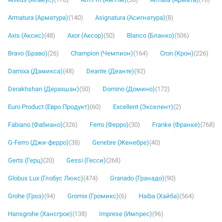
Armatura (Арматура)
(140)
Asignatura (Асигнатура)
(8)
Axis (Аксис)
(48)
Axor (Аксор)
(50)
Blanco (Бланко)
(506)
Bravo (Браво)
(26)
Champion (Чемпион)
(164)
Cron (Крон)
(226)
Damixa (Дамикса)
(48)
Deante (Деанте)
(92)
Derakhshan (Дерахшан)
(50)
Domino (Домино)
(172)
Euro Product (Евро Продукт)
(60)
Excellent (Экселент)
(2)
Fabiano (Фабиано)
(326)
Ferro (Ферро)
(30)
Franke (Франке)
(768)
G-Ferro (Джи-ферро)
(38)
Genebre (Женебре)
(40)
Gerts (Герц)
(20)
Gessi (Гесси)
(268)
Globus Lux (Глобус Люкс)
(474)
Granado (Гранадо)
(90)
Grohe (Гроэ)
(94)
Gromix (Громикс)
(6)
Haiba (Хайба)
(564)
Hansgrohe (Хансгрое)
(138)
Imprese (Импрес)
(96)