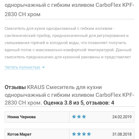
однорычажный с гибким изливом CarboFlex KPF-
Тип смесителя (крана):
однорычажный
2830 CH хром
Материал корпуса смесителя (крана):
латунь
Смеситель для кухни однорычажный с гибким изливом -
Форма излива:
длинная изогнутая
сантехнический прибор, предназначенный для регулирования и
смешивания горячей и холодной воды, что позволяет получить
Тип излива:
высокий поворотный
единый поток с максимально комфортной температурой. Данный
смеситель предназначен для кухонной раковины и представляет
Способ монтажа:
вертикальный на раковину
собой корпус с изливом, имеющий управляющий элемент в виде
Читать полностью
Тип затворной части:
керамический картридж
рычага, позволяющего "запоминать" температуру воды,
использовавшуюся перед этим. Комплектация: смеситель,
подводки, крепление.
Отзывы
KRAUS Смеситель для кухни
Диаметр монтажного отверстия смесителя - 35 мм. Смеситель
однорычажный с гибким изливом CarboFlex KPF-
вращается на 180°. В корпус встроен гибкий шланг длиной 61 см.
2830 CH хром.
Оценка
3.8
из
5
, отзывов:
4
Лейка с переключателем струя/душ. Высота смесителя - 52,4 см.
Нонна Чернова
24.02.2019
Характеристики и конфигурация изделия, а также комплектация
товара могут изменяться производителем без уведомления. За
внесенные производителем изменения, магазин ответственности
Котов Марат
31.08.2018