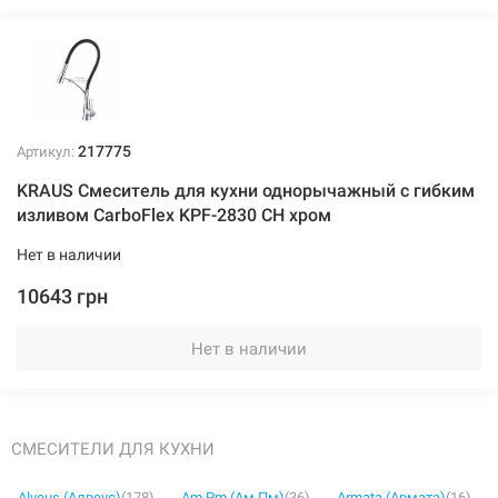
217775
Артикул:
KRAUS Смеситель для кухни однорычажный с гибким
изливом CarboFlex KPF-2830 CH хром
Нет в наличии
10643 грн
Нет в наличии
СМЕСИТЕЛИ ДЛЯ КУХНИ
Alveus (Алвеус)
(178)
Am.Pm (Ам.Пм)
(36)
Armata (Армата)
(16)