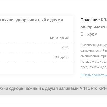
я кухни однорычажный с двумя
Описание
KR
однорычажны
CH хром
Kraus (Краус)
Смеситель для ку
США
сантехнический п
смешивания горяч
CH (хром)
поток с максима
для кухни
предназначен для
изливами, имеющ
Читать полность
Ø 25
позволяющего "з
перед этим.
с двумя изливами/с гибким изливом
ухни однорычажный с двумя изливами Artec Pro KPF
общая высо
однорычажный
высота изл
длина излив
латунь