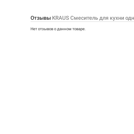
Форма излива:
Отзывы
KRAUS Смеситель для кухни одн
Тип излива:
Нет отзывов о данном товаре.
Способ монтажа:
Тип затворной части: