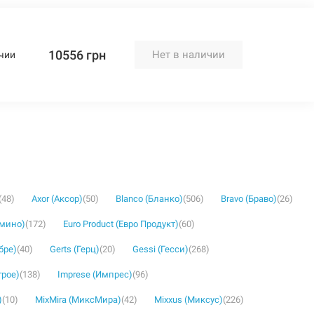
10556 грн
Нет в наличии
чии
(48)
Axor (Аксор)
(50)
Blanco (Бланко)
(506)
Bravo (Браво)
(26)
омино)
(172)
Euro Product (Евро Продукт)
(60)
бре)
(40)
Gerts (Герц)
(20)
Gessi (Гесси)
(268)
грое)
(138)
Imprese (Импрес)
(96)
)
(10)
MixMira (МиксМира)
(42)
Mixxus (Миксус)
(226)