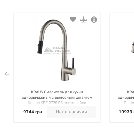
KRAUS Смеситель для кухни
KRA
однорычажный с выносным шлангом
однорыч
Krespo KPF-2720 SS нержавейка
Olett
9744 грн
Нет в наличии
10933 