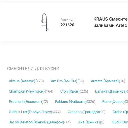
KRAUS Смесите
Артикул:
221620
изливами Artec
СМЕСИТЕЛИ ДЛЯ КУХНИ
Alveus (Алвеус)
(178)
Am.Pm (Ам.Пм)
(36)
Armata (Армата)
(16)
Champion (Чемпион)
(164)
Cron (Крон)
(226)
Damixa (Дамикса)
Excellent (Экселент)
(2)
Fabiano (Фабиано)
(326)
Ferro (Ферро)
(
Globus Lux (Глобус Люкс)
(474)
Granado (Гранадо)
(90)
Grohe (Г
Jacob Delafon (Жакоб Делафон)
(14)
Jika (Джика)
(2)
Kludi (Кл