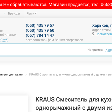
ы НЕ обрабатываются. Магазин продается, тел. 0663
Бренды
Язык
(050) 435 79 57
Харьков, 
(050) 435 79 60
адрес точки
не
Посмотреть
 мобильных
(057) 784 14 47
вонок
согласно тарифам Ваших операторов
Например:
Кар
ители для кухни
KRAUS Смеситель для кухни однорычажный с двумя изли
KRAUS Смеситель для кух
однорычажный с двумя из