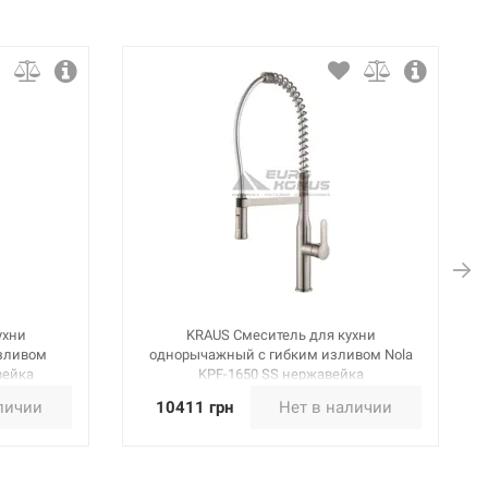
ухни
KRAUS Смеситель для кухни
зливом
однорычажный с гибким изливом Nola
вейка
KPF-1650 SS нержавейка
личии
10411 грн
Нет в наличии