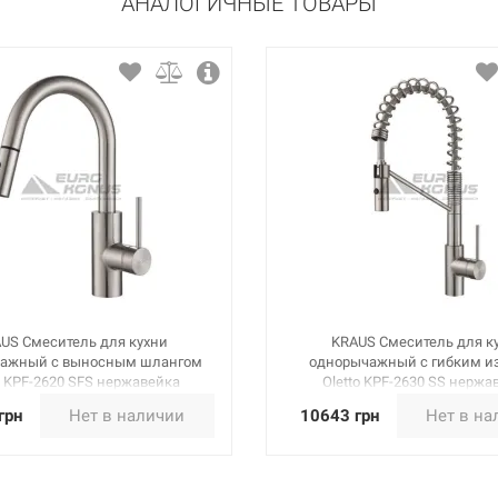
АНАЛОГИЧНЫЕ ТОВАРЫ
US Смеситель для кухни
KRAUS Смеситель для к
ажный с выносным шлангом
однорычажный с гибким и
o KPF-2620 SFS нержавейка
Oletto KPF-2630 SS нержа
грн
Нет в наличии
10643 грн
Нет в на