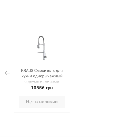
KRAUS Смеситель для
кухни однорычажный
с двумя изливами
Artec Pro KPF-1603 CH
10556 грн
хром
Нет в наличии