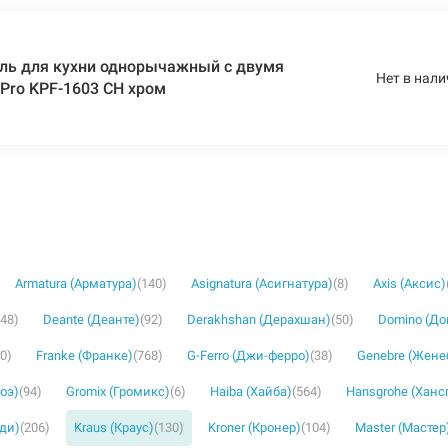
ль для кухни однорычажный с двумя
Нет в нали
 Pro KPF-1603 CH хром
Armatura (Арматура)
(140)
Asignatura (Асигнатура)
(8)
Axis (Аксис)
(48)
Deante (Деанте)
(92)
Derakhshan (Дерахшан)
(50)
Domino (Д
30)
Franke (Франке)
(768)
G-Ferro (Джи-ферро)
(38)
Genebre (Жене
роэ)
(94)
Gromix (Громикс)
(6)
Haiba (Хайба)
(564)
Hansgrohe (Ханс
уди)
(206)
Kraus (Краус)
(130)
Kroner (Кронер)
(104)
Master (Мастер