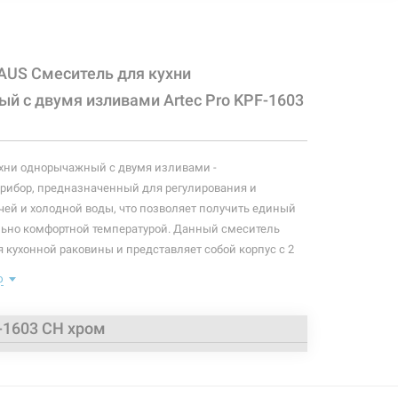
AUS Смеситель для кухни
й с двумя изливами Artec Pro KPF-1603
хни однорычажный с двумя изливами -
рибор, предназначенный для регулирования и
ей и холодной воды, что позволяет получить единый
льно комфортной температурой. Данный смеситель
 кухонной раковины и представляет собой корпус с 2
их управляющий элемент в виде рычага,
ю
апоминать" температуру воды, использовавшуюся
-1603 CH хром
та: 628 мм
ива: 173 мм
а (от оси крана): 194 мм