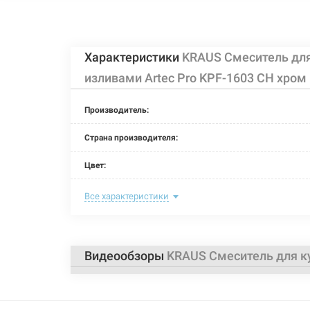
Характеристики
KRAUS Смеситель дл
изливами Artec Pro KPF-1603 CH хром
Производитель:
Страна производителя:
Цвет:
Назначение смесителя:
Все характеристики
Размер картриджа:
Тип конструкции:
Видеообзоры
KRAUS Смеситель для к
Тип смесителя (крана):
Материал корпуса смесителя (крана):