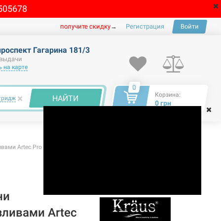
505678
получите скидку
→
Регистрация
Войти
проспект Гагарина 181/3
 выдачи
 на карте
0
Корзина:
×
НАЙТИ
тридж
0 грн
вами Artec Pro KPF-1603 CH хром
ни
ливами Artec