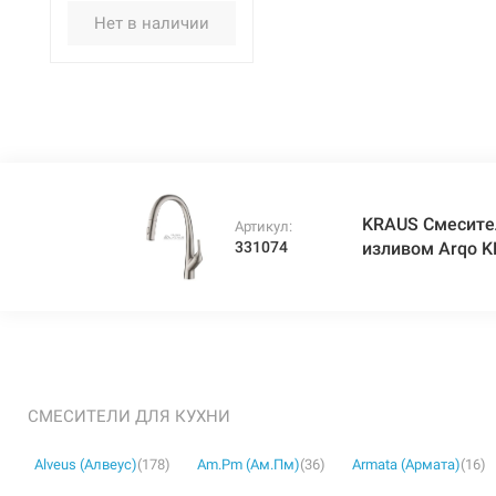
Нет в наличии
KRAUS Смесите
Артикул:
331074
изливом Arqo K
СМЕСИТЕЛИ ДЛЯ КУХНИ
Alveus (Алвеус)
(178)
Am.Pm (Ам.Пм)
(36)
Armata (Армата)
(16)