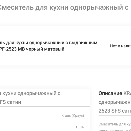
Смеситель для кухни однорычажный с
ль для кухни однорычажный с выдвижным
Нет в нали
KPF-2523 MB черный матовый
я кухни однорычажный с
Описание
KR
FS сатин
однорычажны
2523 SFS сат
Kraus (Краус)
Смеситель для ку
США
предназначенный