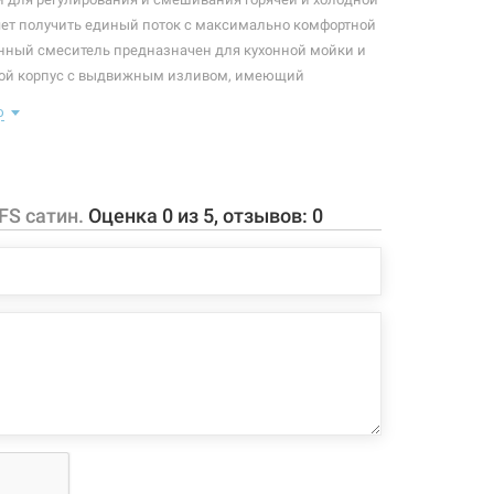
яет получить единый поток с максимально комфортной
нный смеситель предназначен для кухонной мойки и
бой корпус с выдвижным изливом, имеющий
мент в виде рычага, позволяющего контролировать
ю
ру воды.
: смеситель, крепление, подводки.
 конфигурация изделия, а также комплектация товара
FS сатин.
Оценка
0
из
5
, отзывов:
0
 производителем без уведомления. За внесенные
зменения, магазин ответственности не несет.