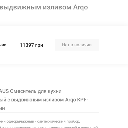
 выдвижным изливом Arqo
11397 грн
Нет в наличии
чии
AUS Смеситель для кухни
й с выдвижным изливом Arqo KPF-
ин
хни однорычажный - сантехнический прибор,
 для регулирования и смешивания горячей и холодной