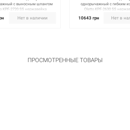
ажный с выносным шлангом
однорычажный с гибким и
o KPF-2720 SS нержавейка
Oletto KPF-2630 SS нержа
рн
Нет в наличии
10643 грн
Нет в на
ПРОСМОТРЕННЫЕ ТОВАРЫ