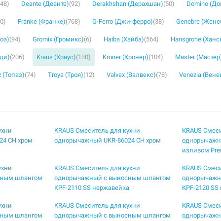
(48)
Deante (Деанте)
(92)
Derakhshan (Дерахшан)
(50)
Domino (Д
30)
Franke (Франке)
(768)
G-Ferro (Джи-ферро)
(38)
Genebre (Жене
роэ)
(94)
Gromix (Громикс)
(6)
Haiba (Хайба)
(564)
Hansgrohe (Ханс
уди)
(206)
Kraus (Краус)
(130)
Kroner (Кронер)
(104)
Master (Мастер
 (Топаз)
(74)
Troya (Троя)
(12)
Valvex (Валвекс)
(78)
Venezia (Вене
ухни
KRAUS Смеситель для кухни
KRAUS Смеси
24 CH хром
однорычажный UKR-86024 CH хром
однорычажн
изливом Pre
ухни
KRAUS Смеситель для кухни
KRAUS Смеси
сным шлангом
однорычажный с выносным шлангом
однорычажн
KPF-2110 SS нержавейка
KPF-2120 SS
ухни
KRAUS Смеситель для кухни
KRAUS Смеси
сным шлангом
однорычажный с выносным шлангом
однорычажн