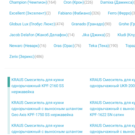
Champion (Чемпион)
(164)
Cron (Крон)
(226)
Damixa (Дамикса)
Excellent (Экселент)
(2)
Fabiano (Фабиано)
(326)
Ferro (Ферро)
(
Globus Lux (Глобус Люкс)
(474)
Granado (Гранадо)
(90)
Grohe (Г
Jacob Delafon (Жакоб Делафон)
(14)
Jika (Джика)
(2)
Kludi (Кл
Newarc (Неварк)
(16)
Oras (Орас)
(76)
Teka (Тека)
(190)
Topaz
Zerix (Зерикс)
(486)
KRAUS Смеситель для кухни
KRAUS Смеситель для к
однорычажный KPF-2160 SS
однорычажный UKR-200
нержавейка
KRAUS Смеситель для кухни
KRAUS Смеситель для к
однорычажный с выносным шлангом
однорычажный с выно
Geo Axis KPF-1750 SS нержавейка
KPF-1622 SN сатин
KRAUS Смеситель для кухни
KRAUS Смеситель для к
однорычажный с выносным шлангом
однорычажный с выно