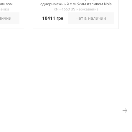
зливом
однорычажный с гибким изливом Nola
вейка
KPF-1650 SS нержавейка
личии
10411 грн
Нет в наличии