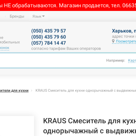
ы НЕ обрабатываются. Магазин продается, тел. 0663
Бренды
Язык
(050) 435 79 57
Харьков, 
(050) 435 79 60
адрес точки
не
Посмотреть
 мобильных
(057) 784 14 47
вонок
согласно тарифам Ваших операторов
Например:
Кар
ители для кухни
KRAUS Смеситель для кухни однорычажный с выдвижным
KRAUS Смеситель для кух
однорычажный с выдвиж