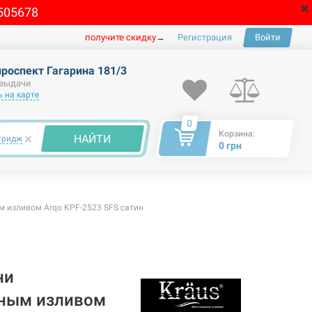
505678
получите скидку
→
Регистрация
Войти
проспект Гагарина 181/3
 выдачи
 на карте
0
Корзина:
×
НАЙТИ
тридж
0 грн
 изливом Arqo KPF-2523 SFS сатин
ни
ным изливом