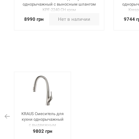
однорычажный с выносным шлангом
однорыч
KPF-2240 CH хром
Kresp
8990 грн
Нет в наличии
9744 г
KRAUS Смеситель для
кухни однорычажный
с выдвижным
изливом Arqo KPF-2523
9802 грн
SFS сатин