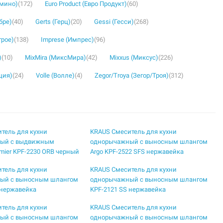
омино)
(172)
Euro Product (Евро Продукт)
(60)
бре)
(40)
Gerts (Герц)
(20)
Gessi (Гесси)
(268)
грое)
(138)
Imprese (Импрес)
(96)
)
(10)
MixMira (МиксМира)
(42)
Mixxus (Миксус)
(226)
ция)
(24)
Volle (Волле)
(4)
Zegor/Troya (Зегор/Троя)
(312)
тель для кухни
KRAUS Смеситель для кухни
ый с выдвижным
однорычажный с выносным шлангом
mier KPF-2230 ORB черный
Argo KPF-2522 SFS нержавейка
тель для кухни
KRAUS Смеситель для кухни
ый с выносным шлангом
однорычажный с выносным шлангом
 нержавейка
KPF-2121 SS нержавейка
тель для кухни
KRAUS Смеситель для кухни
ый с выносным шлангом
однорычажный с выносным шлангом