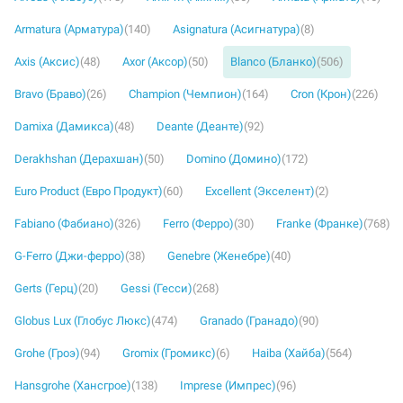
Armatura (Арматура)
(140)
Asignatura (Асигнатура)
(8)
Axis (Аксис)
(48)
Axor (Аксор)
(50)
Blanco (Бланко)
(506)
Bravo (Браво)
(26)
Champion (Чемпион)
(164)
Cron (Крон)
(226)
Damixa (Дамикса)
(48)
Deante (Деанте)
(92)
Derakhshan (Дерахшан)
(50)
Domino (Домино)
(172)
Euro Product (Евро Продукт)
(60)
Excellent (Экселент)
(2)
Fabiano (Фабиано)
(326)
Ferro (Ферро)
(30)
Franke (Франке)
(768)
G-Ferro (Джи-ферро)
(38)
Genebre (Женебре)
(40)
Gerts (Герц)
(20)
Gessi (Гесси)
(268)
Globus Lux (Глобус Люкс)
(474)
Granado (Гранадо)
(90)
Grohe (Гроэ)
(94)
Gromix (Громикс)
(6)
Haiba (Хайба)
(564)
Hansgrohe (Хансгрое)
(138)
Imprese (Импрес)
(96)