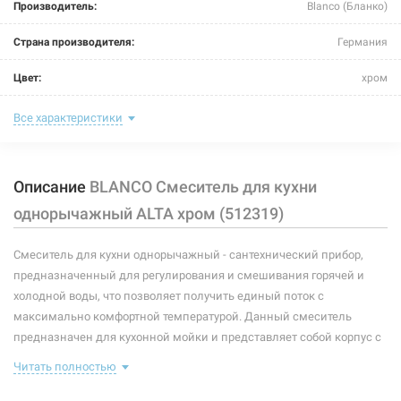
Производитель:
Blanco (Бланко)
Страна производителя:
Германия
Цвет:
хром
Назначение смесителя:
для кухни
Все характеристики
Тип крепления:
гайка
Описание
BLANCO Смеситель для кухни
Размер картриджа:
-
однорычажный ALTA хром (512319)
Тип конструкции:
стандартный
Смеситель для кухни однорычажный - сантехнический прибор,
Тип смесителя (крана):
однорычажный
предназначенный для регулирования и смешивания горячей и
Материал корпуса смесителя (крана):
латунь
холодной воды, что позволяет получить единый поток с
максимально комфортной температурой. Данный смеситель
Форма излива:
длинная прямая
предназначен для кухонной мойки и представляет собой корпус с
изливом, имеющий управляющий элемент в виде рычага,
Тип излива:
низкий поворотный
Читать полностью
позволяющего контролировать поток и температуру воды.
В комплекте идет: смеситель, крепление, подводки.
Способ монтажа:
вертикальный на раковину