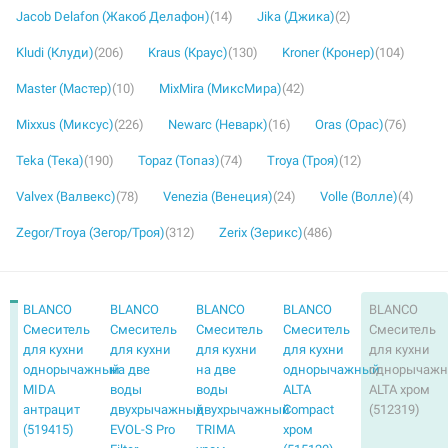
Jacob Delafon (Жакоб Делафон)
(14)
Jika (Джика)
(2)
Kludi (Клуди)
(206)
Kraus (Краус)
(130)
Kroner (Кронер)
(104)
Master (Мастер)
(10)
MixMira (МиксМира)
(42)
Mixxus (Миксус)
(226)
Newarc (Неварк)
(16)
Oras (Орас)
(76)
Teka (Тека)
(190)
Topaz (Топаз)
(74)
Troya (Троя)
(12)
Valvex (Валвекс)
(78)
Venezia (Венеция)
(24)
Volle (Волле)
(4)
Zegor/Troya (Зегор/Троя)
(312)
Zerix (Зерикс)
(486)
BLANCO
BLANCO
BLANCO
BLANCO
BLANCO
Смеситель
Смеситель
Смеситель
Смеситель
Смеситель
для кухни
для кухни
для кухни
для кухни
для кухни
однорычажный
на две
на две
однорычажный
однорычаж
MIDA
воды
воды
ALTA
ALTA хром
антрацит
двухрычажный
двухрычажный
Compact
(512319)
(519415)
EVOL-S Pro
TRIMA
хром