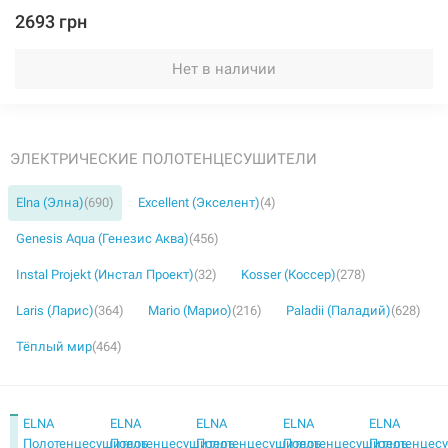
2693 грн
Нет в наличии
ЭЛЕКТРИЧЕСКИЕ ПОЛОТЕНЦЕСУШИТЕЛИ
Elna (Элна)
(690)
Excellent (Экселент)
(4)
Genesis Aqua (Генезис Аква)
(456)
Instal Projekt (Инстал Проект)
(32)
Kosser (Коссер)
(278)
Laris (Ларис)
(364)
Mario (Марио)
(216)
Paladii (Паладий)
(628)
Тёплый мир
(464)
ELNA
ELNA
ELNA
ELNA
ELNA
Полотенцесушитель
Полотенцесушитель
Полотенцесушитель
Полотенцесушитель
Полотенцес