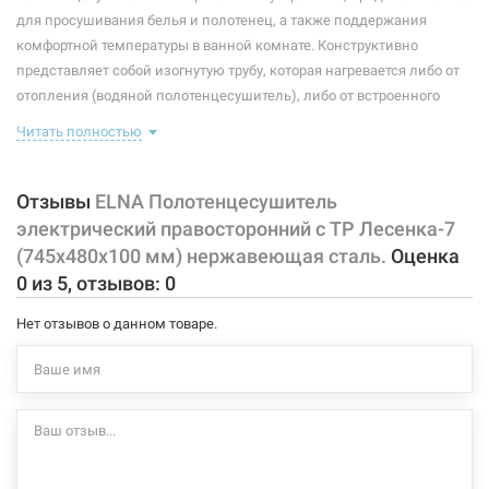
Максимальная температура:
+55°C
для просушивания белья и полотенец, а также поддержания
комфортной температуры в ванной комнате. Конструктивно
Тип крепления:
стационарный
представляет собой изогнутую трубу, которая нагревается либо от
отопления (водяной полотенцесушитель), либо от встроенного
Тип подключения:
правосторонний
тэна (электрический полотенцесушитель). Плюс ко всему,
Читать полностью
Материал корпуса:
нержавеющая сталь
правильно подобранный полотенцесушитель станет
незаменимым элементом интерьера.
Покрытие корпуса:
полировка
Отзывы
ELNA Полотенцесушитель
Характеристики и конфигурация изделия, а также комплектация
электрический правосторонний с ТР Лесенка-7
товара могут изменяться производителем без уведомления. За
(745х480х100 мм) нержавеющая сталь.
Оценка
внесенные производителем изменения, магазин ответственности
0
из
5
, отзывов:
0
не несет.
Нет отзывов о данном товаре.