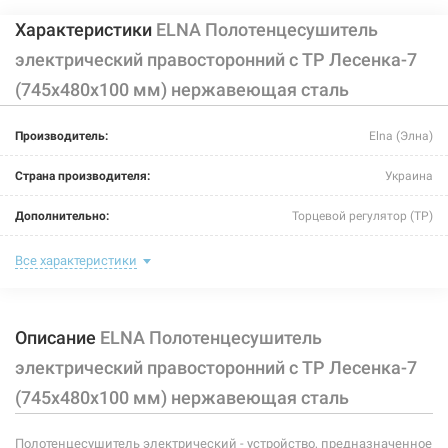
Характеристики
ELNA Полотенцесушитель
электрический правосторонний с ТР Лесенка-7
(745х480х100 мм) нержавеющая сталь
Производитель:
Elna (Элна)
Страна производителя:
Украина
Дополнительно:
Торцевой регулятор (ТР)
Цвет:
хром
Все характеристики
Ширина:
480 мм
Описание
ELNA Полотенцесушитель
Глубина:
100 мм
электрический правосторонний с ТР Лесенка-7
Высота:
745 мм
(745х480х100 мм) нержавеющая сталь
Мощность:
-
Полотенцесушитель электрический - устройство, предназначенное