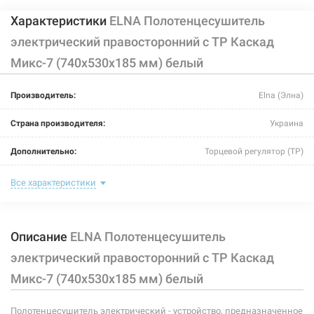
Характеристики
ELNA Полотенцесушитель
электрический правосторонний с ТР Каскад
Микс-7 (740х530х185 мм) белый
Производитель:
Elna (Элна)
Страна производителя:
Украина
Дополнительно:
Торцевой регулятор (ТР)
Цвет:
белый
Все характеристики
Ширина:
530 мм
Описание
ELNA Полотенцесушитель
Глубина:
185 мм
электрический правосторонний с ТР Каскад
Высота:
740 мм
Микс-7 (740х530х185 мм) белый
Мощность:
-
Полотенцесушитель электрический - устройство, предназначенное