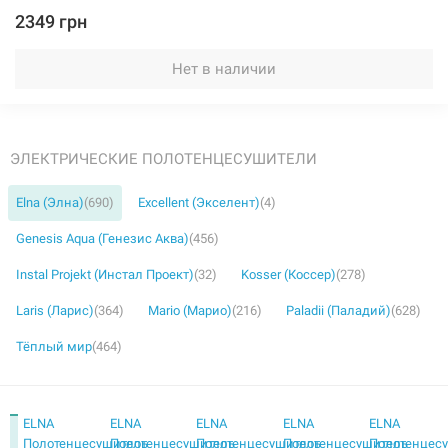
2349 грн
Нет в наличии
ЭЛЕКТРИЧЕСКИЕ ПОЛОТЕНЦЕСУШИТЕЛИ
Elna (Элна)
(690)
Excellent (Экселент)
(4)
Genesis Aqua (Генезис Аква)
(456)
Instal Projekt (Инстал Проект)
(32)
Kosser (Коссер)
(278)
Laris (Ларис)
(364)
Mario (Марио)
(216)
Paladii (Паладий)
(628)
Тёплый мир
(464)
ELNA
ELNA
ELNA
ELNA
ELNA
Полотенцесушитель
Полотенцесушитель
Полотенцесушитель
Полотенцесушитель
Полотенцес