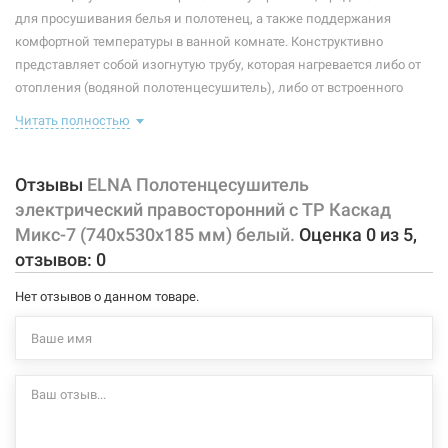
Максимальная температура:
+55°C
для просушивания белья и полотенец, а также поддержания
комфортной температуры в ванной комнате. Конструктивно
Тип крепления:
стационарный
представляет собой изогнутую трубу, которая нагревается либо от
отопления (водяной полотенцесушитель), либо от встроенного
Тип подключения:
правосторонний
тэна (электрический полотенцесушитель). Плюс ко всему,
Читать полностью
Материал корпуса:
сталь
правильно подобранный полотенцесушитель станет
незаменимым элементом интерьера.
Покрытие корпуса:
порошковая краска
Отзывы
ELNA Полотенцесушитель
Характеристики и конфигурация изделия, а также комплектация
электрический правосторонний с ТР Каскад
товара могут изменяться производителем без уведомления. За
Микс-7 (740х530х185 мм) белый.
Оценка
0
из
5
,
внесенные производителем изменения, магазин ответственности
отзывов:
0
не несет.
Нет отзывов о данном товаре.