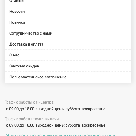
Отзывы
нержавеющая
нержавеющая
Новости
сталь
сталь
Новинки
ELNA
ELNA
ELNA
ELNA
ELNA
Полотенцесушитель
Полотенцесушитель
Полотенцесушитель
Полотенцесушитель
Полотенцес
Сотрудничество с нами
электрический
электрический
электрический
электрический
электричес
левосторонний
левосторонний
левосторонний
левосторонний
левосторон
Доставка и оплата
с ВКЛ
с ВКЛ
с ВКЛ
с ВКЛ
с ВКЛ
Каскад
Каскад
Каскад
Каскад-6
Каскад-7
О нас
Микс-8
Микс-9
Микс-9
(620х530х260
(710х530х28
(810х530х180
(905х530х165
(910х530х190
мм) белый
мм)
Система скидок
мм)
мм)
мм) белый
нержавеющ
Пользовательское соглашение
нержавеющая
нержавеющая
сталь
сталь
сталь
ELNA
ELNA
ELNA
ELNA
ELNA
Полотенцесушитель
Полотенцесушитель
Полотенцесушитель
Полотенцесушитель
Полотенцес
График работы call-центра:
электрический
электрический
электрический
электрический
электричес
с 09.00 до 18.00 выходной день: суббота, воскресенье
левосторонний
левосторонний
левосторонний
левосторонний
левосторон
График работы точки выдачи:
с ВКЛ
с ВКЛ
с ВКЛ
с ВКЛ
с ВКЛ
Каскад-9
Каскад-9
Лесенка-4
Лесенка-4
Лесенка-6
с 09.00 до 18.00 выходной день: суббота, воскресенье
(1010х530х270
(890х530х280
(505х400х70
(510х400х70
(620х480х10
Электронные заявки принимаются круглосуточно.