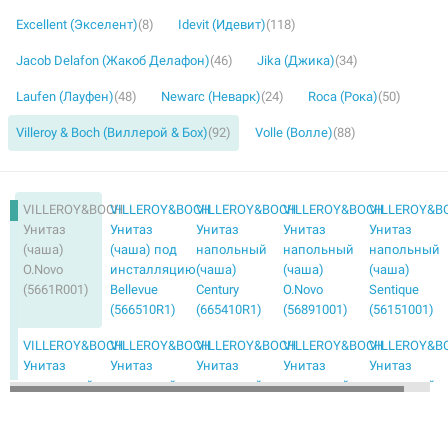
Excellent (Экселент)
(8)
Idevit (Идевит)
(118)
Jacob Delafon (Жакоб Делафон)
(46)
Jika (Джика)
(34)
Laufen (Лауфен)
(48)
Newarc (Неварк)
(24)
Roca (Рока)
(50)
Villeroy & Boch (Виллерой & Бох)
(92)
Volle (Волле)
(88)
VILLEROY&BOCH
VILLEROY&BOCH
VILLEROY&BOCH
VILLEROY&BOCH
VILLEROY&B
Унитаз
Унитаз
Унитаз
Унитаз
Унитаз
(чаша)
(чаша) под
напольный
напольный
напольный
O.Novo
инсталляцию
(чаша)
(чаша)
(чаша)
(5661R001)
Bellevue
Century
O.Novo
Sentique
(566510R1)
(665410R1)
(56891001)
(56151001)
VILLEROY&BOCH
VILLEROY&BOCH
VILLEROY&BOCH
VILLEROY&BOCH
VILLEROY&B
Унитаз
Унитаз
Унитаз
Унитаз
Унитаз
напольный
подвесной
подвесной
подвесной
подвесной
(чаша) с
(чаша)
(чаша)
(чаша)
(чаша)
сиденьем
Amadea
Antheus
Bellevue
Bellevue
soft-close
(7C96BOR2)
(4608R0R1)
(56641001)
(566410R2)