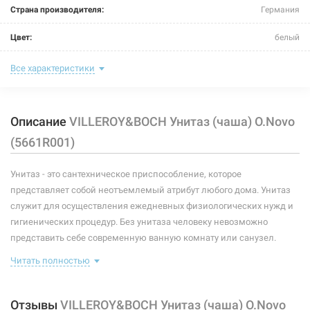
Страна производителя:
Германия
Цвет:
белый
Размер (ДxШxВ):
680x360x400 мм
Все характеристики
Тип:
чаша для компакта
Описание
VILLEROY&BOCH Унитаз (чаша) O.Novo
Тип монтажа:
напольный
(5661R001)
Форма:
овальная
Унитаз - это сантехническое приспособление, которое
Подвод воды:
-
представляет собой неотъемлемый атрибут любого дома. Унитаз
Выпуск:
горизонтальный
служит для осуществления ежедневных физиологических нужд и
гигиенических процедур. Без унитаза человеку невозможно
Сидение (крышка):
без сидения
представить себе современную ванную комнату или санузел.
Существует несколько основных разновидностей таких
Бачок:
без бачка
Читать полностью
сантехнических приспособлений. Они могут производиться из
разных материалов, обладать различными способами крепления
Ободок:
без ободка
и прочими особенностями.
Отзывы
VILLEROY&BOCH Унитаз (чаша) O.Novo