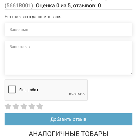
Материал:
санфарфор
(5661R001).
Оценка
0
из
5
, отзывов:
0
напольный способ установки
горизонтальный выпуск
Нет отзывов о данном товаре.
в комплекте только чаша унитаза
унитаз без ободка - технология DirectFlush
система экономии воды AQUAREDUCT®, объем для смыва 3
или 4.5 л
крепежный комплект для скрытого монтажа входит в
комплект поставки
дополнительно комплектуется сиденьем O.Novo: 9M38S1 /
9M3961 / 9M7161 (в комплект не входит)
дополнительно комплектуется бачком O.Novo: 5760S1 /
5760R1 / 5760G1 (в комплект не входит)
Характеристики и конфигурация изделия, а также комплектация
товара могут изменяться производителем без уведомления. За
внесенные производителем изменения, магазин ответственности
не несет.
Добавить отзыв
АНАЛОГИЧНЫЕ ТОВАРЫ