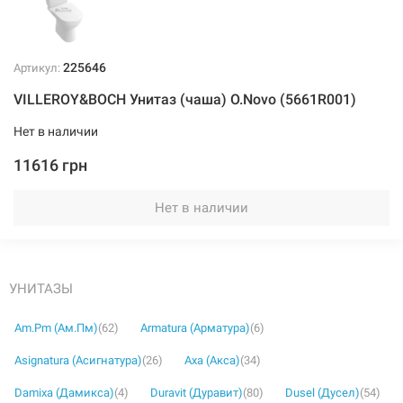
225646
Артикул:
VILLEROY&BOCH Унитаз (чаша) O.Novo (5661R001)
Нет в наличии
11616 грн
Нет в наличии
УНИТАЗЫ
Am.Pm (Ам.Пм)
(62)
Armatura (Арматура)
(6)
Asignatura (Асигнатура)
(26)
Axa (Акса)
(34)
Damixa (Дамикса)
(4)
Duravit (Дуравит)
(80)
Dusel (Дусел)
(54)