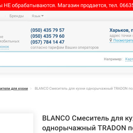
ы НЕ обрабатываются. Магазин продается, тел. 0663
Бренды
Язык
(050) 435 79 57
Харьков, 
(050) 435 79 60
адрес точки
не
Посмотреть
 мобильных
(057) 784 14 47
вонок
согласно тарифам Ваших операторов
Например:
Кар
ители для кухни
BLANCO Смеситель для кухни однорычажный TRADON пол
BLANCO Смеситель для ку
однорычажный TRADON п