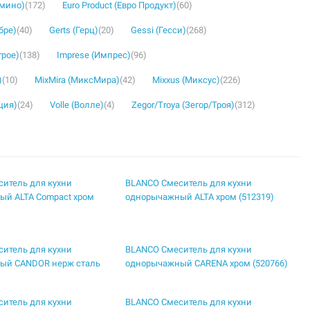
омино)
(172)
Euro Product (Евро Продукт)
(60)
бре)
(40)
Gerts (Герц)
(20)
Gessi (Гесси)
(268)
грое)
(138)
Imprese (Импрес)
(96)
)
(10)
MixMira (МиксМира)
(42)
Mixxus (Миксус)
(226)
ция)
(24)
Volle (Волле)
(4)
Zegor/Troya (Зегор/Троя)
(312)
итель для кухни
BLANCO Смеситель для кухни
ый ALTA Compact хром
однорычажный ALTA хром (512319)
итель для кухни
BLANCO Смеситель для кухни
ый CANDOR нерж сталь
однорычажный CARENA хром (520766)
итель для кухни
BLANCO Смеситель для кухни