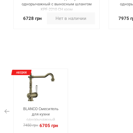
однорычажный с выносным шлангом
одноры
KPF-2210 CH хром
6728 грн
Нет в наличии
7975 г
BLANCO Смеситель
для кухни
однорычажный
TRADON
7450 грн
6705 грн
полированная латунь