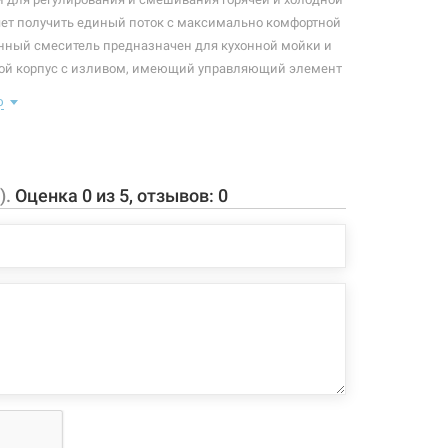
яет получить единый поток с максимально комфортной
нный смеситель предназначен для кухонной мойки и
бой корпус с изливом, имеющий управляющий элемент
озволяющего контролировать поток и температуру воды.
ю
: смеситель, крепление, подводки.
аэратора: 187 мм
ва: 236 мм
).
Оценка
0
из
5
, отзывов:
0
та излива 360°
нги длиной 450 мм с гайкой 3/8"
защитой от образования накипи
 конфигурация изделия, а также комплектация товара
 производителем без уведомления. За внесенные
зменения, магазин ответственности не несет.