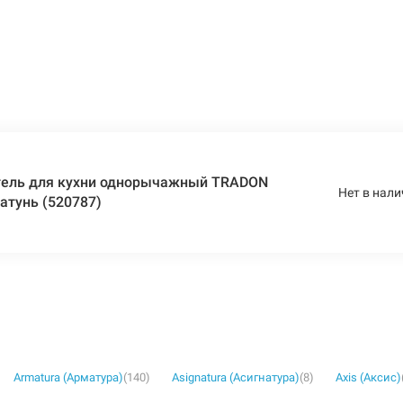
ель для кухни однорычажный TRADON
Нет в нали
атунь (520787)
Armatura (Арматура)
(140)
Asignatura (Асигнатура)
(8)
Axis (Аксис)