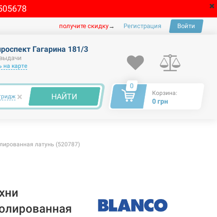
505678
получите скидку
→
Регистрация
Войти
проспект Гагарина 181/3
 выдачи
 на карте
0
Корзина:
×
НАЙТИ
тридж
0 грн
ированная латунь (520787)
хни
олированная