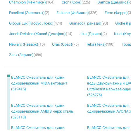
Champion (Чемпион)
(164)
Cron (Крон)
(226)
Damixa (Дамикса)
Excellent (Экселент)
(2)
Fabiano (Фабиано)
(326)
Ferro (Ферро)
(
Globus Lux (Глобус Люкс)
(474)
Granado (Гранадо)
(90)
Grohe (Г
Jacob Delafon (Жакоб Делафон)
(14)
Jika (Джика)
(2)
Kludi (Кл
Newarc (Неварк)
(16)
Oras (Орас)
(76)
Teka (Тека)
(190)
Topaz
Zerix (Зерикс)
(486)
BLANCO Смеситель для кухни
BLANCO Смеситель для 
однорычажный MIDA антрацит
воды двухрычажный EVOL-
(519415)
UltraResist нержавеюща
(526276)
BLANCO Смеситель для кухни
BLANCO Смеситель для 
однорычажный AMBIS нерж сталь
однорычажный AVONA хр
(523118)
BLANCO Смеситель для кухни
BLANCO Смеситель для 