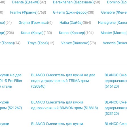
(48)
Deante (Деанте)
(92)
Derakhshan (Дерахшан)
(50)
Domino (Д
30)
Franke (Франке)
(768)
G-Ferro (Джи-ферро)
(38)
Genebre (Жене
роэ)
(94)
Gromix (Громикс)
(6)
Haiba (Хайба)
(564)
Hansgrohe (Ханс
уди)
(206)
Kraus (Краус)
(130)
Kroner (Кронер)
(104)
Master (Мастер
 (Топаз)
(74)
Troya (Троя)
(12)
Valvex (Валвекс)
(78)
Venezia (Вене
кухни на две
BLANCO Смеситель для кухни на две
BLANCO Смес
S Pro Filter
воды двухрычажный TRIMA хром
однорычажн
я сталь
(520840)
(515120)
кухни
BLANCO Смеситель для кухни
BLANCO Смес
ом (521267)
однорычажный BRAVON хром (518818)
однорычажн
(523120)
кухни
BLANCO Смеситель для кухни
BLANCO Смес