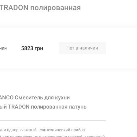
 TRADON полированная
5823 грн
Нет в наличии
чии
ANCO Смеситель для кухни
й TRADON полированная латунь
хни однорычажный - сантехнический прибор,
 для регулирования и смешивания горячей и холодной