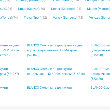
уди)
(206)
Kraus (Краус)
(130)
Kroner (Кронер)
(104)
Master (Мастер
 (Топаз)
(74)
Troya (Троя)
(12)
Valvex (Валвекс)
(78)
Venezia (Вене
кухни на две
BLANCO Смеситель для кухни на две
BLANCO Смес
S Pro Filter
воды двухрычажный TRIMA хром
однорычажн
я сталь
(520840)
(515120)
кухни
BLANCO Смеситель для кухни
BLANCO Смес
ом (521267)
однорычажный BRAVON хром (518818)
однорычажн
(523120)
кухни
BLANCO Смеситель для кухни
BLANCO Смес
нерж сталь
однорычажный LINEE хром (517594)
однорычажн
сталь полир
кухни
BLANCO Смеситель для кухни
BLANCO Смес