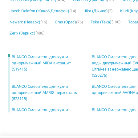
Jacob Delafon (Жакоб Делафон)
(14)
Jika (Джика)
(2)
Kludi (Кл
Newarc (Неварк)
(16)
Oras (Орас)
(76)
Teka (Тека)
(190)
Topaz
Zerix (Зерикс)
(486)
BLANCO Смеситель для кухни
BLANCO Смеситель для 
однорычажный MIDA антрацит
воды двухрычажный EVOL-
(519415)
UltraResist нержавеюща
(526276)
BLANCO Смеситель для кухни
BLANCO Смеситель для 
однорычажный AMBIS нерж сталь
однорычажный AVONA хр
(523118)
BLANCO Смеситель для кухни
BLANCO Смеситель для 
однорычажный JURENA хром (520764)
однорычажный LANORA 
(523122)
BLANCO Смеситель для кухни
BLANCO Смеситель для 