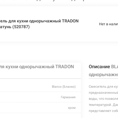
ель для кухни однорычажный TRADON
Нет в нали
атунь (520787)
ля кухни однорычажный TRADON
Описание
BL
однорычажны
Смеситель для ку
Blanco (Бланко)
предназначенный
Германия
воды, что позвол
температурой. Да
хром
представляет со
в виде рычага, п