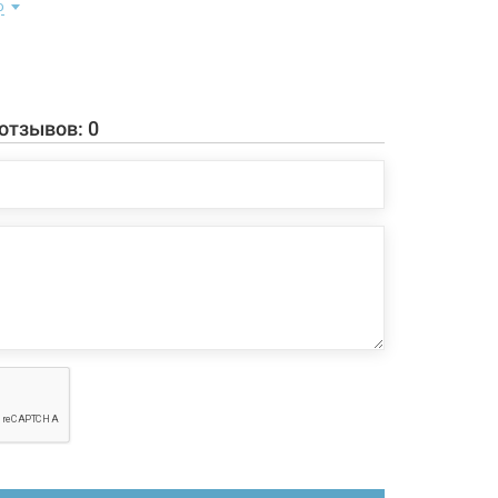
ю
: смеситель, крепление, подводки.
аэратора: 187 мм
ва: 236 мм
та излива 360°
 отзывов:
0
нги длиной 450 мм с гайкой 3/8"
защитой от образования накипи
 конфигурация изделия, а также комплектация товара
 производителем без уведомления. За внесенные
зменения, магазин ответственности не несет.