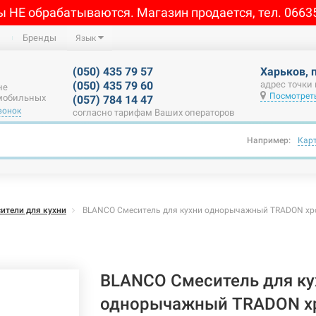
ы НЕ обрабатываются. Магазин продается, тел. 0663
Бренды
Язык
(050) 435 79 57
Харьков, 
(050) 435 79 60
адрес точки
не
Посмотреть
 мобильных
(057) 784 14 47
вонок
согласно тарифам Ваших операторов
Например:
Кар
ители для кухни
BLANCO Смеситель для кухни однорычажный TRADON хр
BLANCO Смеситель для ку
однорычажный TRADON хр