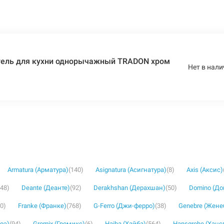
ель для кухни однорычажный TRADON хром
Нет в нали
Armatura (Арматура)
(140)
Asignatura (Асигнатура)
(8)
Axis (Аксис)
(48)
Deante (Деанте)
(92)
Derakhshan (Дерахшан)
(50)
Domino (Д
30)
Franke (Франке)
(768)
G-Ferro (Джи-ферро)
(38)
Genebre (Жене
роэ)
(94)
Gromix (Громикс)
(6)
Haiba (Хайба)
(564)
Hansgrohe (Ханс