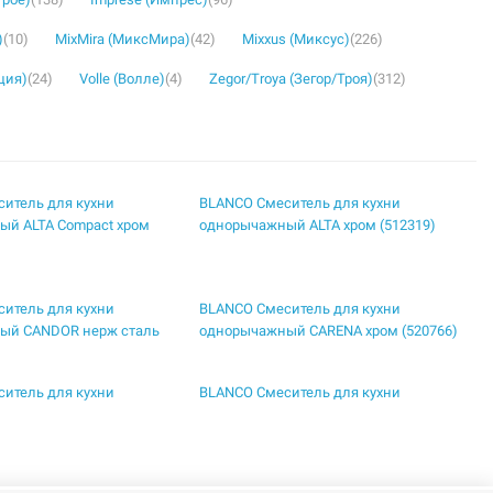
)
(10)
MixMira (МиксМира)
(42)
Mixxus (Миксус)
(226)
ция)
(24)
Volle (Волле)
(4)
Zegor/Troya (Зегор/Троя)
(312)
итель для кухни
BLANCO Смеситель для кухни
ый ALTA Compact хром
однорычажный ALTA хром (512319)
итель для кухни
BLANCO Смеситель для кухни
ый CANDOR нерж сталь
однорычажный CARENA хром (520766)
итель для кухни
BLANCO Смеситель для кухни
ый LINUS нержавеющая
однорычажный LINUS черный
ованная (517183)
матовый (525806)
итель для кухни
BLANCO Смеситель для кухни