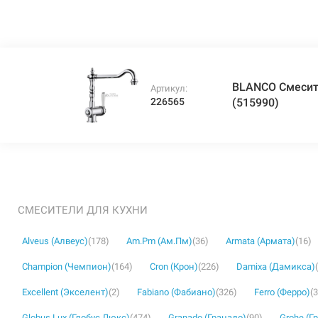
BLANCO Смесит
Артикул:
226565
(515990)
СМЕСИТЕЛИ ДЛЯ КУХНИ
Alveus (Алвеус)
(178)
Am.Pm (Ам.Пм)
(36)
Armata (Армата)
(16)
Champion (Чемпион)
(164)
Cron (Крон)
(226)
Damixa (Дамикса)
Excellent (Экселент)
(2)
Fabiano (Фабиано)
(326)
Ferro (Ферро)
(
Globus Lux (Глобус Люкс)
(474)
Granado (Гранадо)
(90)
Grohe (Г