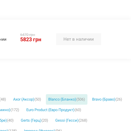
6470 грн
5823 грн
Нет в наличии
чии
(48)
Axor (Аксор)
(50)
Blanco (Бланко)
(506)
Bravo (Браво)
(26)
омино)
(172)
Euro Product (Евро Продукт)
(60)
бре)
(40)
Gerts (Герц)
(20)
Gessi (Гесси)
(268)
грое)
(138)
Imprese (Импрес)
(96)