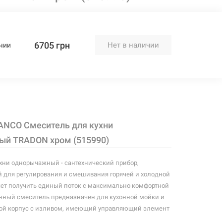
6705 грн
Нет в наличии
чии
ANCO Смеситель для кухни
й TRADON хром (515990)
хни однорычажный - сантехнический прибор,
 для регулирования и смешивания горячей и холодной
яет получить единый поток с максимально комфортной
нный смеситель предназначен для кухонной мойки и
бой корпус с изливом, имеющий управляющий элемент
озволяющего контролировать поток и температуру воды.