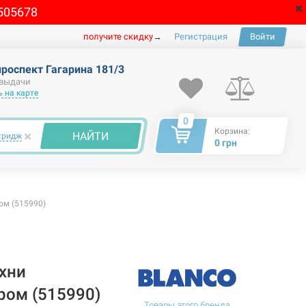
505678
получите скидку
→
Регистрация
Войти
проспект Гагарина 181/3
 выдачи
 на карте
0
Корзина:
×
НАЙТИ
тридж
0 грн
ом (515990)
хни
ом (515990)
Товары этого бренда