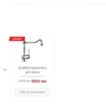
BLANCO Смеситель
для кухни
однорычажный
TRADON хром (515990)
6470 грн
5823 грн
Нет в наличии