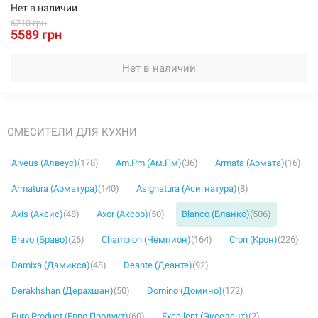
Нет в наличии
6210 грн
5589 грн
Нет в наличии
СМЕСИТЕЛИ ДЛЯ КУХНИ
Alveus (Алвеус)
(178)
Am.Pm (Ам.Пм)
(36)
Armata (Армата)
(16)
Armatura (Арматура)
(140)
Asignatura (Асигнатура)
(8)
Axis (Аксис)
(48)
Axor (Аксор)
(50)
Blanco (Бланко)
(506)
Bravo (Браво)
(26)
Champion (Чемпион)
(164)
Cron (Крон)
(226)
Damixa (Дамикса)
(48)
Deante (Деанте)
(92)
Derakhshan (Дерахшан)
(50)
Domino (Домино)
(172)
Euro Product (Евро Продукт)
(60)
Excellent (Экселент)
(2)