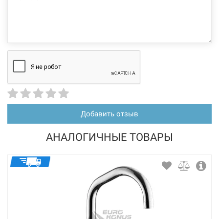
226497
Артикул:
BLANCO Смеситель для кухни однорычажный с
выдвижным изливом MIDA-S хром (521454)
Нет в наличии
4941 грн
Добавить отзыв
Нет в наличии
АНАЛОГИЧНЫЕ ТОВАРЫ
226522
Артикул: