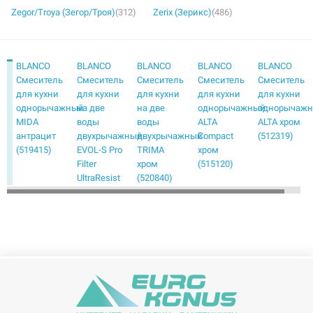
Zegor/Troya (Зегор/Троя)
(312)
Zerix (Зерикс)
(486)
BLANCO
BLANCO
BLANCO
BLANCO
BLANCO
Смеситель
Смеситель
Смеситель
Смеситель
Смеситель
для кухни
для кухни
для кухни
для кухни
для кухни
однорычажный
на две
на две
однорычажный
однорычаж
MIDA
воды
воды
ALTA
ALTA хром
антрацит
двухрычажный
двухрычажный
Compact
(512319)
(519415)
EVOL-S Pro
TRIMA
хром
Filter
хром
(515120)
UltraResist
(520840)
нержавеющая
сталь
(526276)
BLANCO
BLANCO
BLANCO
BLANCO
BLANCO
Смеситель
Смеситель
Смеситель
Смеситель
Смеситель
для кухни
для кухни
для кухни
для кухни
для кухни
однорычажный
однорычажный
однорычажный
однорычажный
однорычаж
AMBIS
AVONA
BRAVON
CANDOR
CARENA