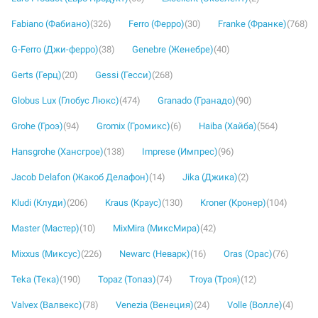
Fabiano (Фабиано)
(326)
Ferro (Ферро)
(30)
Franke (Франке)
(768)
G-Ferro (Джи-ферро)
(38)
Genebre (Женебре)
(40)
Gerts (Герц)
(20)
Gessi (Гесси)
(268)
Globus Lux (Глобус Люкс)
(474)
Granado (Гранадо)
(90)
Grohe (Гроэ)
(94)
Gromix (Громикс)
(6)
Haiba (Хайба)
(564)
Hansgrohe (Хансгрое)
(138)
Imprese (Импрес)
(96)
Jacob Delafon (Жакоб Делафон)
(14)
Jika (Джика)
(2)
Kludi (Клуди)
(206)
Kraus (Краус)
(130)
Kroner (Кронер)
(104)
Master (Мастер)
(10)
MixMira (МиксМира)
(42)
Mixxus (Миксус)
(226)
Newarc (Неварк)
(16)
Oras (Орас)
(76)
Teka (Тека)
(190)
Topaz (Топаз)
(74)
Troya (Троя)
(12)
Valvex (Валвекс)
(78)
Venezia (Венеция)
(24)
Volle (Волле)
(4)