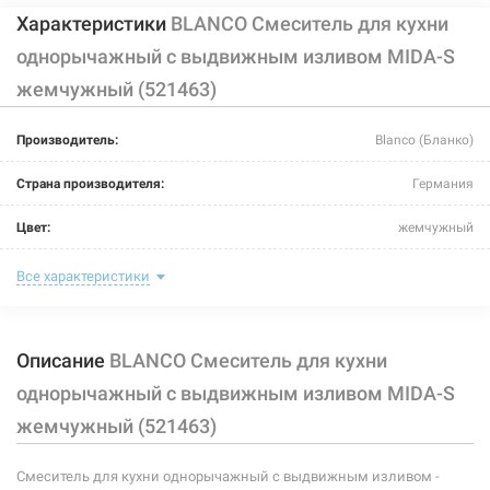
Характеристики
BLANCO Смеситель для кухни
однорычажный с выдвижным изливом MIDA-S
жемчужный (521463)
226528
Артикул:
Производитель:
Blanco (Бланко)
BLANCO Смеситель для кухни однорычажный с
выдвижным изливом MIDA-S жасмин (521458)
Страна производителя:
Германия
Нет в наличии
Цвет:
жемчужный
5589 грн
Назначение смесителя:
для кухни
Все характеристики
Нет в наличии
Тип крепления:
шпилька
Описание
BLANCO Смеситель для кухни
Размер картриджа:
-
однорычажный с выдвижным изливом MIDA-S
Тип конструкции:
с выносным шлангом
жемчужный (521463)
Тип смесителя (крана):
однорычажный
226531
Артикул:
Смеситель для кухни однорычажный с выдвижным изливом -