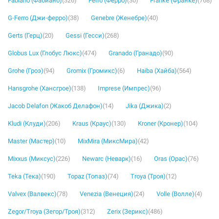
Fabiano (Фабиано)
(326)
Ferro (Ферро)
(30)
Franke (Франке)
(768)
G-Ferro (Джи-ферро)
(38)
Genebre (Женебре)
(40)
Gerts (Герц)
(20)
Gessi (Гесси)
(268)
Globus Lux (Глобус Люкс)
(474)
Granado (Гранадо)
(90)
Grohe (Гроэ)
(94)
Gromix (Громикс)
(6)
Haiba (Хайба)
(564)
Hansgrohe (Хансгрое)
(138)
Imprese (Импрес)
(96)
Jacob Delafon (Жакоб Делафон)
(14)
Jika (Джика)
(2)
Kludi (Клуди)
(206)
Kraus (Краус)
(130)
Kroner (Кронер)
(104)
Master (Мастер)
(10)
MixMira (МиксМира)
(42)
Mixxus (Миксус)
(226)
Newarc (Неварк)
(16)
Oras (Орас)
(76)
Teka (Тека)
(190)
Topaz (Топаз)
(74)
Troya (Троя)
(12)
Valvex (Валвекс)
(78)
Venezia (Венеция)
(24)
Volle (Волле)
(4)
Zegor/Troya (Зегор/Троя)
(312)
Zerix (Зерикс)
(486)