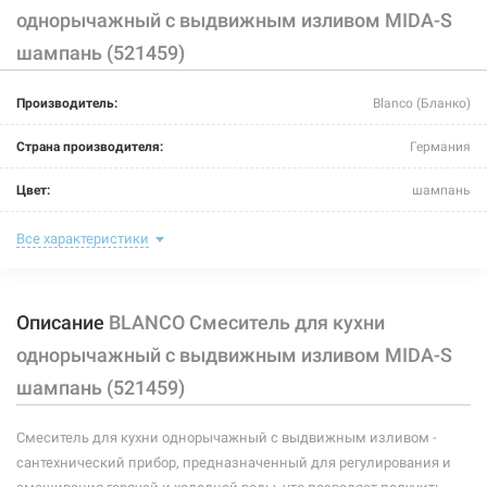
однорычажный с выдвижным изливом MIDA-S
шампань (521459)
226528
Артикул:
Производитель:
Blanco (Бланко)
BLANCO Смеситель для кухни однорычажный с
выдвижным изливом MIDA-S жасмин (521458)
Страна производителя:
Германия
Нет в наличии
Цвет:
шампань
5589 грн
Назначение смесителя:
для кухни
Все характеристики
Нет в наличии
Тип крепления:
шпилька
Описание
BLANCO Смеситель для кухни
Размер картриджа:
-
однорычажный с выдвижным изливом MIDA-S
Тип конструкции:
с выносным шлангом
шампань (521459)
Тип смесителя (крана):
однорычажный
226526
Артикул:
Смеситель для кухни однорычажный с выдвижным изливом -
Материал корпуса смесителя (крана):
латунь
сантехнический прибор, предназначенный для регулирования и
BLANCO Смеситель для кухни однорычажный с