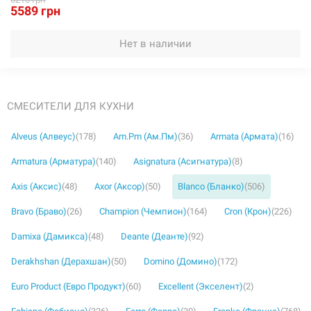
5589 грн
Нет в наличии
СМЕСИТЕЛИ ДЛЯ КУХНИ
Alveus (Алвеус)
(178)
Am.Pm (Ам.Пм)
(36)
Armata (Армата)
(16)
Armatura (Арматура)
(140)
Asignatura (Асигнатура)
(8)
Axis (Аксис)
(48)
Axor (Аксор)
(50)
Blanco (Бланко)
(506)
Bravo (Браво)
(26)
Champion (Чемпион)
(164)
Cron (Крон)
(226)
Damixa (Дамикса)
(48)
Deante (Деанте)
(92)
Derakhshan (Дерахшан)
(50)
Domino (Домино)
(172)
Euro Product (Евро Продукт)
(60)
Excellent (Экселент)
(2)