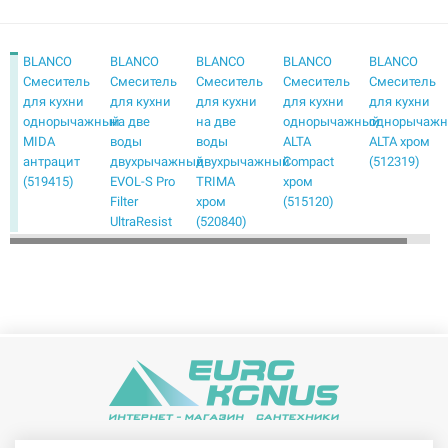
BLANCO
BLANCO
BLANCO
BLANCO
BLANCO
Смеситель
Смеситель
Смеситель
Смеситель
Смеситель
для кухни
для кухни
для кухни
для кухни
для кухни
однорычажный
на две
на две
однорычажный
однорычаж
MIDA
воды
воды
ALTA
ALTA хром
антрацит
двухрычажный
двухрычажный
Compact
(512319)
(519415)
EVOL-S Pro
TRIMA
хром
Filter
хром
(515120)
UltraResist
(520840)
нержавеющая
сталь
(526276)
BLANCO
BLANCO
BLANCO
BLANCO
BLANCO
Смеситель
Смеситель
Смеситель
Смеситель
Смеситель
для кухни
для кухни
для кухни
для кухни
для кухни
однорычажный
однорычажный
однорычажный
однорычажный
однорычаж
AMBIS
AVONA
BRAVON
CANDOR
CARENA
нерж сталь
хром
хром
нерж сталь
хром
(523118)
(521267)
(518818)
(523120)
(520766)