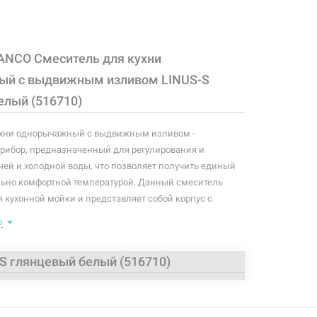
ANCO Смеситель для кухни
ый с выдвижным изливом LINUS-S
елый (516710)
ухни однорычажный с выдвижным изливом -
рибор, предназначенный для регулирования и
ей и холодной воды, что позволяет получить единый
льно комфортной температурой. Данный смеситель
 кухонной мойки и представляет собой корпус с
ом, имеющий управляющий элемент в виде рычага,
ю
тролировать поток и температуру воды.
: смеситель, крепление, подводки.
 глянцевый белый (516710)
аэратора: 254 мм
ва: 219 мм