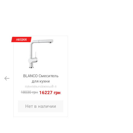
BLANCO Смеситель
для кухни
однорычажный с
выдвижным изливом
18030 грн
16227 грн
LINUS-S глянцевый
белый (516710)
Нет в наличии