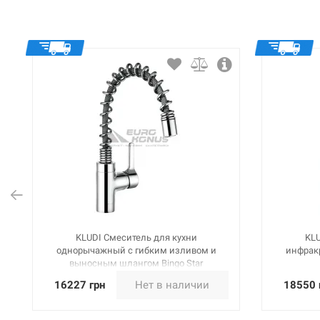
KLUDI Смеситель для кухни
KLU
однорычажный с гибким изливом и
инфрак
выносным шлангом Bingo Star
(428550578)
16227 грн
Нет в наличии
18550 