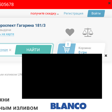
505678
получите скидку
→
Регистрация
Войти
проспект Гагарина 181/3
 выдачи
 на карте
0
Корзина:
×
НАЙТИ
тридж
0 грн
м изливом LINUS-S глянцевый белый (516710)
хни
ным изливом