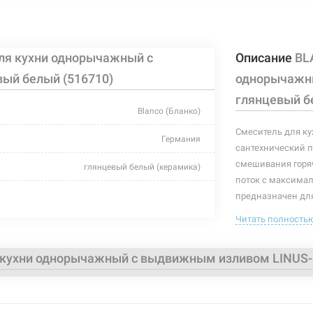
ля кухни однорычажный с
Описание
BL
ый белый (516710)
однорычажн
глянцевый б
Blanco (Бланко)
Смеситель для к
Германия
сантехнический п
смешивания горяч
глянцевый белый (керамика)
поток с максима
для кухни
предназначен для
выдвижным излив
Читать полность
шпилька
позволяющего кон
-
В комплекте идет
кухни однорычажный с выдвижным изливом LINUS-S
с выносным шлангом
высота до 
длина изли
однорычажный