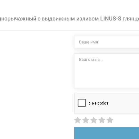
угол поворо
аэратор с 
латунь
гибкие шла
днорычажный с выдвижным изливом LINUS-S глянце
шланг выдв
длинная прямая
Характеристики и
высокий поворотный
могут изменяться
производителем и
вертикальный на раковину
керамический картридж