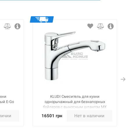
ухни
KLUDI Смеситель для кухни
ый E-Go
однорычажный для безнапорных
бойлеров с выносным шлангом MX
(399420562)
личии
16501 грн
Нет в наличии