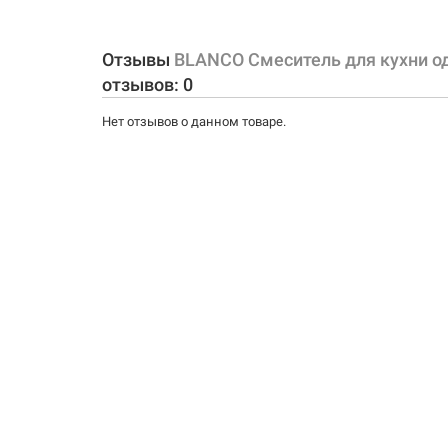
Материал корпуса смесителя (крана):
Отзывы
BLANCO Смеситель для кухни о
Форма излива:
отзывов:
0
Тип излива:
Нет отзывов о данном товаре.
Способ монтажа:
Тип затворной части: