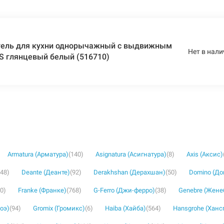
ель для кухни однорычажный с выдвижным
Нет в нали
S глянцевый белый (516710)
Armatura (Арматура)
(140)
Asignatura (Асигнатура)
(8)
Axis (Аксис)
(48)
Deante (Деанте)
(92)
Derakhshan (Дерахшан)
(50)
Domino (Д
30)
Franke (Франке)
(768)
G-Ferro (Джи-ферро)
(38)
Genebre (Жене
роэ)
(94)
Gromix (Громикс)
(6)
Haiba (Хайба)
(564)
Hansgrohe (Ханс