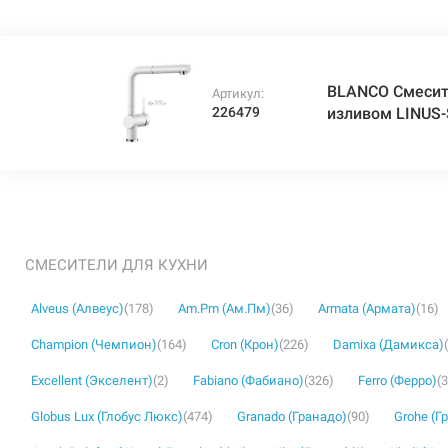
BLANCO Смесит
Артикул:
226479
изливом LINUS-
СМЕСИТЕЛИ ДЛЯ КУХНИ
Alveus (Алвеус)
(178)
Am.Pm (Ам.Пм)
(36)
Armata (Армата)
(16)
Champion (Чемпион)
(164)
Cron (Крон)
(226)
Damixa (Дамикса)
Excellent (Экселент)
(2)
Fabiano (Фабиано)
(326)
Ferro (Ферро)
(
Globus Lux (Глобус Люкс)
(474)
Granado (Гранадо)
(90)
Grohe (Г