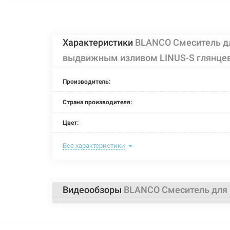
Характеристики
BLANCO Смеситель д
выдвижным изливом LINUS-S глянцев
Производитель:
Страна производителя:
Цвет:
Назначение смесителя:
Все характеристики
Тип крепления:
Размер картриджа:
Видеообзоры
BLANCO Смеситель для 
Тип конструкции:
Тип смесителя (крана):