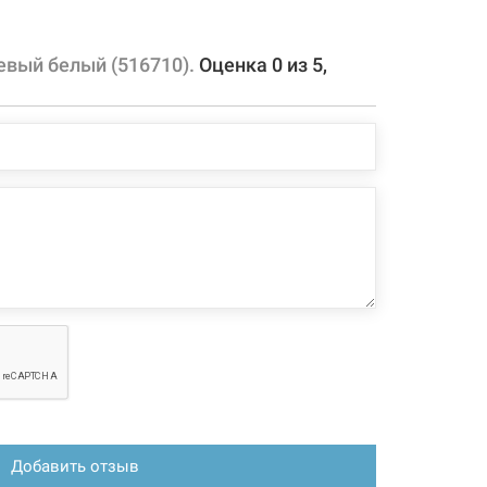
та излива 140°
защитой от образования накипи
нги длиной 450 мм с гайкой 3/8"
вый белый (516710).
Оценка
0
из
5
,
ижного излива в металлической оплетке
 конфигурация изделия, а также комплектация товара
 производителем без уведомления. За внесенные
зменения, магазин ответственности не несет.
Добавить отзыв