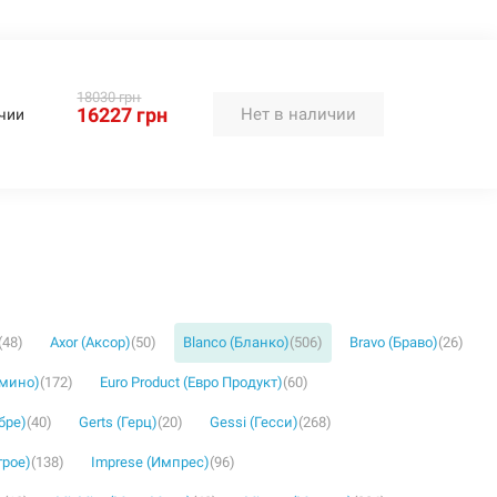
18030 грн
16227 грн
Нет в наличии
чии
(48)
Axor (Аксор)
(50)
Blanco (Бланко)
(506)
Bravo (Браво)
(26)
омино)
(172)
Euro Product (Евро Продукт)
(60)
бре)
(40)
Gerts (Герц)
(20)
Gessi (Гесси)
(268)
грое)
(138)
Imprese (Импрес)
(96)