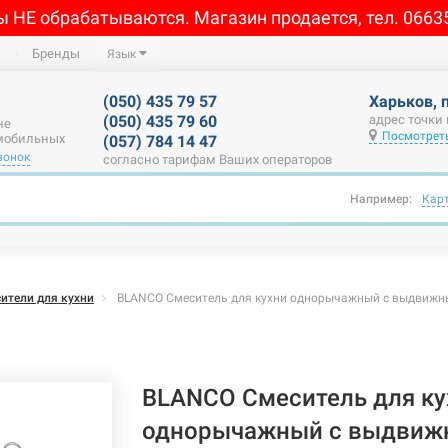
ы НЕ обрабатываются. Магазин продается, тел. 0663
Бренды
Язык
(050) 435 79 57
Харьков, 
(050) 435 79 60
адрес точки
не
Посмотреть
 мобильных
(057) 784 14 47
вонок
согласно тарифам Ваших операторов
Например:
Кар
ители для кухни
BLANCO Смеситель для кухни однорычажный с выдвижны
BLANCO Смеситель для ку
однорычажный с выдвиж