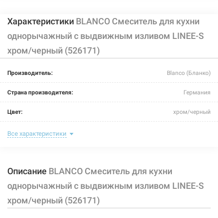
Характеристики
BLANCO Смеситель для кухни
однорычажный с выдвижным изливом LINEE-S
хром/черный (526171)
226455
Артикул:
Производитель:
Blanco (Бланко)
BLANCO Смеситель для кухни однорычажный с
выдвижным изливом LINEE-S хром/жасмин (518442)
Страна производителя:
Германия
Нет в наличии
Цвет:
хром/черный
15759 грн
Назначение смесителя:
для кухни
Все характеристики
Нет в наличии
Тип крепления:
гайка
Описание
BLANCO Смеситель для кухни
Размер картриджа:
-
однорычажный с выдвижным изливом LINEE-S
Тип конструкции:
с выносным шлангом
хром/черный (526171)
Тип смесителя (крана):
однорычажный