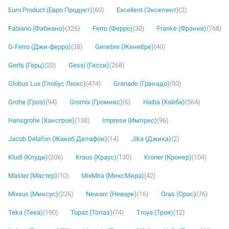
Euro Product (Евро Продукт)
(60)
Excellent (Экселент)
(2)
Fabiano (Фабиано)
(326)
Ferro (Ферро)
(30)
Franke (Франке)
(768)
G-Ferro (Джи-ферро)
(38)
Genebre (Женебре)
(40)
Gerts (Герц)
(20)
Gessi (Гесси)
(268)
Globus Lux (Глобус Люкс)
(474)
Granado (Гранадо)
(90)
Grohe (Гроэ)
(94)
Gromix (Громикс)
(6)
Haiba (Хайба)
(564)
Hansgrohe (Хансгрое)
(138)
Imprese (Импрес)
(96)
Jacob Delafon (Жакоб Делафон)
(14)
Jika (Джика)
(2)
Kludi (Клуди)
(206)
Kraus (Краус)
(130)
Kroner (Кронер)
(104)
Master (Мастер)
(10)
MixMira (МиксМира)
(42)
Mixxus (Миксус)
(226)
Newarc (Неварк)
(16)
Oras (Орас)
(76)
Teka (Тека)
(190)
Topaz (Топаз)
(74)
Troya (Троя)
(12)