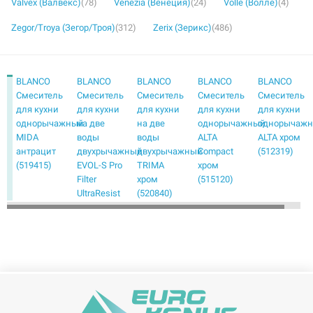
Valvex (Валвекс)
(78)
Venezia (Венеция)
(24)
Volle (Волле)
(4)
Zegor/Troya (Зегор/Троя)
(312)
Zerix (Зерикс)
(486)
BLANCO
BLANCO
BLANCO
BLANCO
BLANCO
Смеситель
Смеситель
Смеситель
Смеситель
Смеситель
для кухни
для кухни
для кухни
для кухни
для кухни
однорычажный
на две
на две
однорычажный
однорычаж
MIDA
воды
воды
ALTA
ALTA хром
антрацит
двухрычажный
двухрычажный
Compact
(512319)
(519415)
EVOL-S Pro
TRIMA
хром
Filter
хром
(515120)
UltraResist
(520840)
нержавеющая
сталь
(526276)
BLANCO
BLANCO
BLANCO
BLANCO
BLANCO
Смеситель
Смеситель
Смеситель
Смеситель
Смеситель
для кухни
для кухни
для кухни
для кухни
для кухни
однорычажный
однорычажный
однорычажный
однорычажный
однорычаж