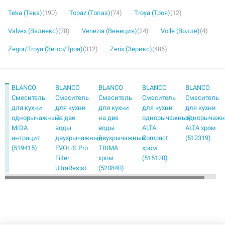
Teka (Тека)
(190)
Topaz (Топаз)
(74)
Troya (Троя)
(12)
Valvex (Валвекс)
(78)
Venezia (Венеция)
(24)
Volle (Волле)
(4)
Zegor/Troya (Зегор/Троя)
(312)
Zerix (Зерикс)
(486)
BLANCO
BLANCO
BLANCO
BLANCO
BLANCO
Смеситель
Смеситель
Смеситель
Смеситель
Смеситель
для кухни
для кухни
для кухни
для кухни
для кухни
однорычажный
на две
на две
однорычажный
однорычаж
MIDA
воды
воды
ALTA
ALTA хром
антрацит
двухрычажный
двухрычажный
Compact
(512319)
(519415)
EVOL-S Pro
TRIMA
хром
Filter
хром
(515120)
UltraResist
(520840)
нержавеющая
сталь
(526276)
BLANCO
BLANCO
BLANCO
BLANCO
BLANCO