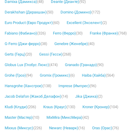
Damixa (Дамикса)
(48)
Deante (Деанте)
(92)
Derakhshan (Дерахшан)
(50)
Domino (Домино)
(172)
Euro Product (Евро Продукт)
(60)
Excellent (Экселент)
(2)
Fabiano (Фабиано)
(326)
Ferro (Ферро)
(30)
Franke (Франке)
(768)
G-Ferro (Джи-ферро)
(38)
Genebre (Женебре)
(40)
Gerts (Герц)
(20)
Gessi (Гесси)
(268)
Globus Lux (Глобус Люкс)
(474)
Granado (Гранадо)
(90)
Grohe (Гроэ)
(94)
Gromix (Громикс)
(6)
Haiba (Хайба)
(564)
Hansgrohe (Хансгрое)
(138)
Imprese (Импрес)
(96)
Jacob Delafon (Жакоб Делафон)
(14)
Jika (Джика)
(2)
Kludi (Клуди)
(206)
Kraus (Краус)
(130)
Kroner (Кронер)
(104)
Master (Мастер)
(10)
MixMira (МиксМира)
(42)
Mixxus (Миксус)
(226)
Newarc (Неварк)
(16)
Oras (Орас)
(76)