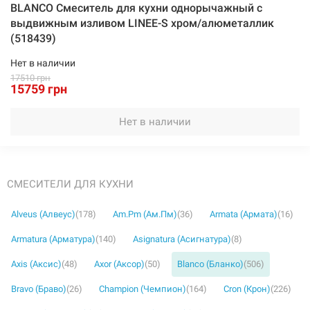
BLANCO Смеситель для кухни однорычажный с
выдвижным изливом LINEE-S хром/алюметаллик
(518439)
Нет в наличии
17510 грн
15759 грн
Нет в наличии
СМЕСИТЕЛИ ДЛЯ КУХНИ
Alveus (Алвеус)
(178)
Am.Pm (Ам.Пм)
(36)
Armata (Армата)
(16)
Armatura (Арматура)
(140)
Asignatura (Асигнатура)
(8)
Axis (Аксис)
(48)
Axor (Аксор)
(50)
Blanco (Бланко)
(506)
Bravo (Браво)
(26)
Champion (Чемпион)
(164)
Cron (Крон)
(226)