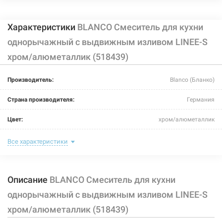
Характеристики
BLANCO Смеситель для кухни
однорычажный с выдвижным изливом LINEE-S
хром/алюметаллик (518439)
226453
Артикул:
Производитель:
Blanco (Бланко)
BLANCO Смеситель для кухни однорычажный с
выдвижным изливом LINEE-S хром/жемчужный
Страна производителя:
Германия
(520745)
Цвет:
хром/алюметаллик
Нет в наличии
15759 грн
Назначение смесителя:
для кухни
Все характеристики
Тип крепления:
гайка
Нет в наличии
Описание
BLANCO Смеситель для кухни
Размер картриджа:
-
однорычажный с выдвижным изливом LINEE-S
Тип конструкции:
с выносным шлангом
хром/алюметаллик (518439)
Тип смесителя (крана):
однорычажный