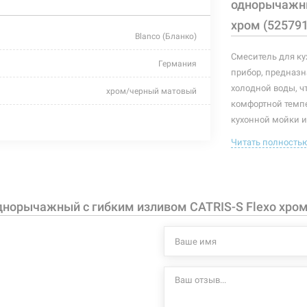
однорычажны
хром (525791
Blanco (Бланко)
Смеситель для ку
Германия
прибор, предназн
холодной воды, ч
хром/черный матовый
комфортной темп
для кухни
кухонной мойки и
имеющий управля
Читать полность
гайка
контролировать п
В комплекте идет
-
высота до 
с гибким изливом
норычажный с гибким изливом CATRIS-S Flexo хром
длина изли
угол поворо
однорычажный
аэратор с 
латунь
гибкие шла
гибкий чер
длинная изогнутая
возможност