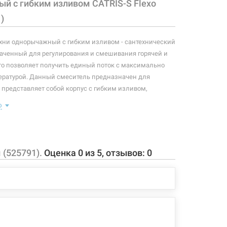
й с гибким изливом CATRIS-S Flexo
)
хни однорычажный с гибким изливом - сантехнический
аченный для регулирования и смешивания горячей и
то позволяет получить единый поток с максимально
ературой. Данный смеситель предназначен для
 представляет собой корпус с гибким изливом,
ющий элемент в виде рычага, позволяющего
ю
оток и температуру воды.
: смеситель, крепление, подводки.
аэратора: 159 мм
 (525791).
Оценка
0
из
5
, отзывов:
0
ва: 187 мм
та излива 360°
защитой от образования накипи
нги длиной 450 мм с гайкой 3/8"
ный резиновый излив
ь выбора режима потока - струя/душ