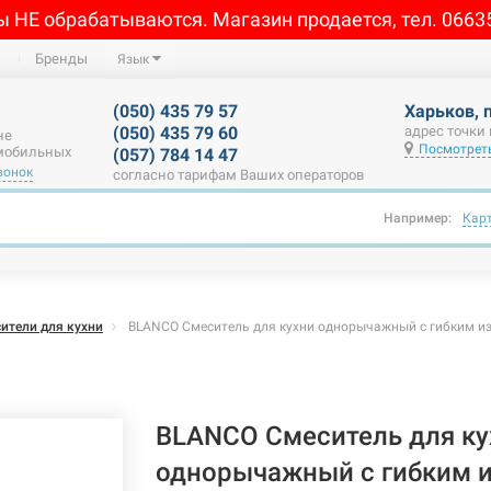
ы НЕ обрабатываются. Магазин продается, тел. 0663
Бренды
Язык
(050) 435 79 57
Харьков, 
(050) 435 79 60
адрес точки
не
Посмотреть
 мобильных
(057) 784 14 47
вонок
согласно тарифам Ваших операторов
Например:
Кар
ители для кухни
BLANCO Смеситель для кухни однорычажный с гибким изл
BLANCO Смеситель для ку
однорычажный с гибким и