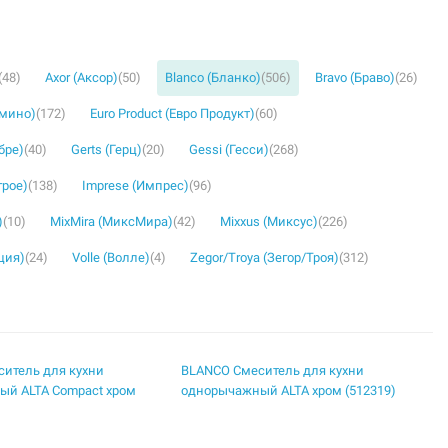
(48)
Axor (Аксор)
(50)
Blanco (Бланко)
(506)
Bravo (Браво)
(26)
омино)
(172)
Euro Product (Евро Продукт)
(60)
бре)
(40)
Gerts (Герц)
(20)
Gessi (Гесси)
(268)
грое)
(138)
Imprese (Импрес)
(96)
)
(10)
MixMira (МиксМира)
(42)
Mixxus (Миксус)
(226)
ция)
(24)
Volle (Волле)
(4)
Zegor/Troya (Зегор/Троя)
(312)
итель для кухни
BLANCO Смеситель для кухни
ый ALTA Compact хром
однорычажный ALTA хром (512319)