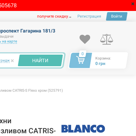
505678
получите скидку
→
Регистрация
Войти
проспект Гагарина 181/3
 выдачи
 на карте
0
Корзина:
×
НАЙТИ
тридж
0 грн
ивом CATRIS-S Flexo хром (525791)
хни
зливом CATRIS-