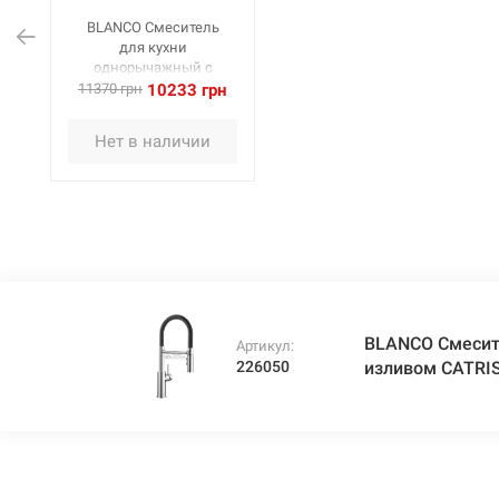
BLANCO Смеситель
для кухни
однорычажный с
гибким изливом
11370 грн
10233 грн
CATRIS-S Flexo хром
(525791)
Нет в наличии
BLANCO Смесит
Артикул:
226050
изливом CATRIS