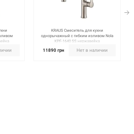
ухни
KRAUS Смеситель для кухни
зливом
однорычажный с гибким изливом Nola
вейка
KPF-1640 SS нержавейка
личии
11890 грн
Нет в наличии