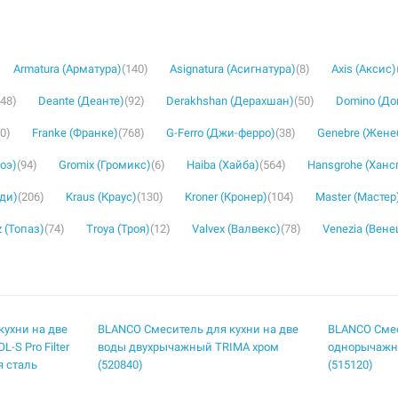
Armatura (Арматура)
(140)
Asignatura (Асигнатура)
(8)
Axis (Аксис)
(48)
Deante (Деанте)
(92)
Derakhshan (Дерахшан)
(50)
Domino (Д
30)
Franke (Франке)
(768)
G-Ferro (Джи-ферро)
(38)
Genebre (Жене
роэ)
(94)
Gromix (Громикс)
(6)
Haiba (Хайба)
(564)
Hansgrohe (Ханс
уди)
(206)
Kraus (Краус)
(130)
Kroner (Кронер)
(104)
Master (Мастер
 (Топаз)
(74)
Troya (Троя)
(12)
Valvex (Валвекс)
(78)
Venezia (Вене
кухни на две
BLANCO Смеситель для кухни на две
BLANCO Смес
S Pro Filter
воды двухрычажный TRIMA хром
однорычажн
я сталь
(520840)
(515120)