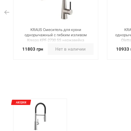
KRAUS Смеситель для кухни
KRA
однорычажный с гибким изливом
однорыч
Krespo KPF-2730 SS нержавейка
Olett
11803 грн
Нет в наличии
10933 