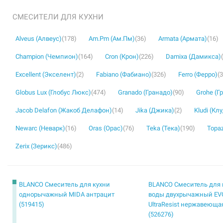
СМЕСИТЕЛИ ДЛЯ КУХНИ
Alveus (Алвеус)
(178)
Am.Pm (Ам.Пм)
(36)
Armata (Армата)
(16)
Champion (Чемпион)
(164)
Cron (Крон)
(226)
Damixa (Дамикса)
Excellent (Экселент)
(2)
Fabiano (Фабиано)
(326)
Ferro (Ферро)
(
Globus Lux (Глобус Люкс)
(474)
Granado (Гранадо)
(90)
Grohe (Г
Jacob Delafon (Жакоб Делафон)
(14)
Jika (Джика)
(2)
Kludi (Кл
Newarc (Неварк)
(16)
Oras (Орас)
(76)
Teka (Тека)
(190)
Topaz
Zerix (Зерикс)
(486)
BLANCO Смеситель для кухни
BLANCO Смеситель для 
однорычажный MIDA антрацит
воды двухрычажный EVOL-
(519415)
UltraResist нержавеюща
(526276)