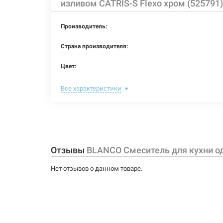
изливом CATRIS-S Flexo хром (525791)
Производитель:
Страна производителя:
Цвет:
Назначение смесителя:
Все характеристики
Тип крепления:
Размер картриджа:
Тип конструкции:
Отзывы
BLANCO Смеситель для кухни од
Тип смесителя (крана):
Нет отзывов о данном товаре.
Материал корпуса смесителя (крана):
Форма излива: