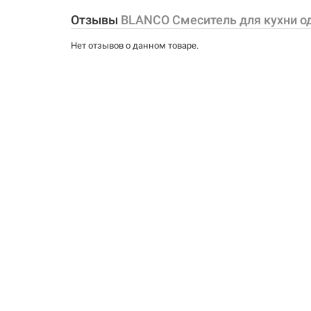
Форма излива:
Отзывы
BLANCO Смеситель для кухни о
Тип излива:
Нет отзывов о данном товаре.
Способ монтажа:
Тип затворной части: