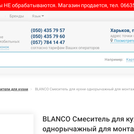
ы НЕ обрабатываются. Магазин продается, тел. 0663
Бренды
Язык
(050) 435 79 57
Харьков, 
(050) 435 79 60
адрес точки
не
Посмотреть
 мобильных
(057) 784 14 47
вонок
согласно тарифам Ваших операторов
Например:
Кар
ители для кухни
BLANCO Смеситель для кухни однорычажный для монтажа
BLANCO Смеситель для ку
однорычажный для монта