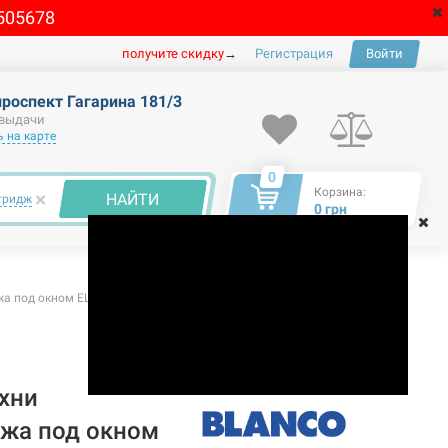
505678
получите скидку
→
Регистрация
Войти
проспект Гагарина 181/3
 выдачи
 на карте
0
Корзина:
×
НАЙТИ
тридж
0 грн
 под окном ELOSCOPE-F II хром (516672)
хни
жа под окном