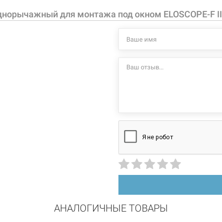
длинная прямая
аэратор с 
днорычажный для монтажа под окном ELOSCOPE-F II 
Характеристики и
низкий поворотный
могут изменяться
вертикальный на раковину
производителем и
керамический картридж
АНАЛОГИЧНЫЕ ТОВАРЫ