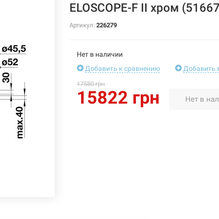
ELOSCOPE-F II хром (51667
Артикул:
226279
Нет в наличии
Добавить к сравнению
Добавить 
17580 грн
15822 грн
Нет в на