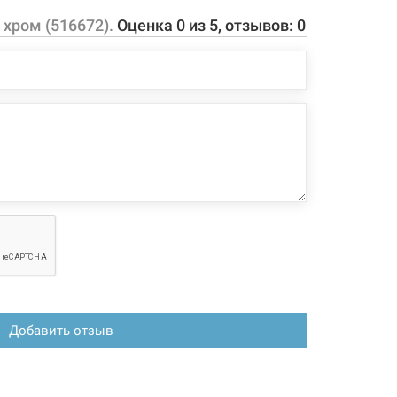
защитой от образования накипи
хром (516672).
Оценка
0
из
5
, отзывов:
0
 конфигурация изделия, а также комплектация товара
 производителем без уведомления. За внесенные
зменения, магазин ответственности не несет.
Добавить отзыв