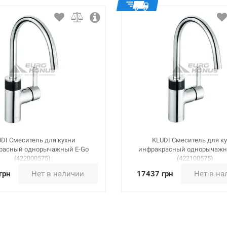
DI Смеситель для кухни
KLUDI Смеситель для к
расный однорычажный E-Go
инфракрасный однорычажн
(422000575)
(422100575)
грн
Нет в наличии
17437 грн
Нет в на