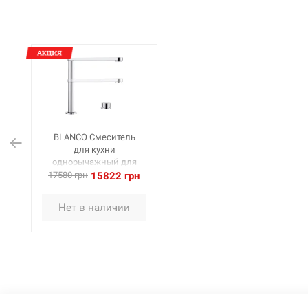
BLANCO Смеситель
для кухни
однорычажный для
монтажа под окном
17580 грн
15822 грн
ELOSCOPE-F II хром
(516672)
Нет в наличии