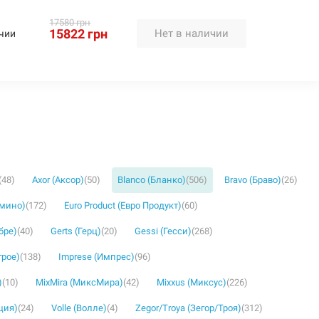
17580 грн
15822 грн
Нет в наличии
чии
(48)
Axor (Аксор)
(50)
Blanco (Бланко)
(506)
Bravo (Браво)
(26)
омино)
(172)
Euro Product (Евро Продукт)
(60)
бре)
(40)
Gerts (Герц)
(20)
Gessi (Гесси)
(268)
грое)
(138)
Imprese (Импрес)
(96)
)
(10)
MixMira (МиксМира)
(42)
Mixxus (Миксус)
(226)
ция)
(24)
Volle (Волле)
(4)
Zegor/Troya (Зегор/Троя)
(312)