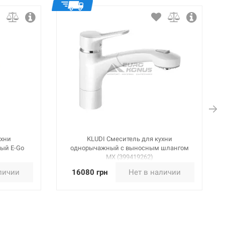
ухни
KLUDI Смеситель для кухни
ый E-Go
однорычажный с выносным шлангом
MX (399419262)
личии
16080 грн
Нет в наличии