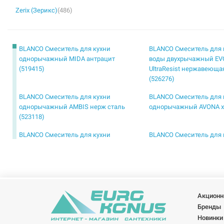
Zerix (Зерикс)
(486)
BLANCO Смеситель для кухни
BLANCO Смеситель для 
однорычажный MIDA антрацит
воды двухрычажный EVOL-
(519415)
UltraResist нержавеюща
(526276)
BLANCO Смеситель для кухни
BLANCO Смеситель для 
однорычажный AMBIS нерж сталь
однорычажный AVONA хр
(523118)
BLANCO Смеситель для кухни
BLANCO Смеситель для 
однорычажный JURENA хром (520764)
однорычажный LANORA 
(523122)
BLANCO Смеситель для кухни
BLANCO Смеситель для 
однорычажный MILA хром (519414)
однорычажный для мон
окном DARAS-F хром (52
Акционн
Бренды
Новинки
BLANCO Смеситель для кухни
BLANCO Смеситель для 