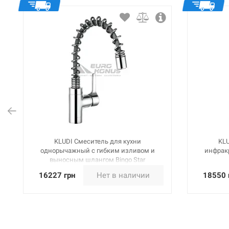
KLUDI Смеситель для кухни
KLU
однорычажный с гибким изливом и
инфрак
выносным шлангом Bingo Star
(428550578)
16227 грн
Нет в наличии
18550 