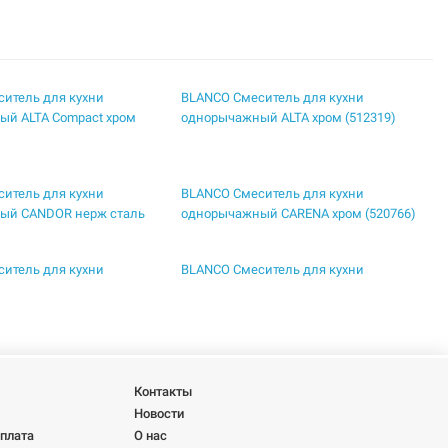
итель для кухни
BLANCO Смеситель для кухни
ый ALTA Compact хром
однорычажный ALTA хром (512319)
итель для кухни
BLANCO Смеситель для кухни
ый CANDOR нерж сталь
однорычажный CARENA хром (520766)
итель для кухни
BLANCO Смеситель для кухни
ый LINUS нержавеющая
однорычажный LINUS черный
ованная (517183)
матовый (525806)
итель для кухни
BLANCO Смеситель для кухни
ый для монтажа под
однорычажный для монтажа под
RA-F нержавеющая сталь
окном с выдвижным изливом DARAS-
Контакты
S-F хром (521752)
Новости
оплата
О нас
итель для кухни
BLANCO Смеситель для кухни