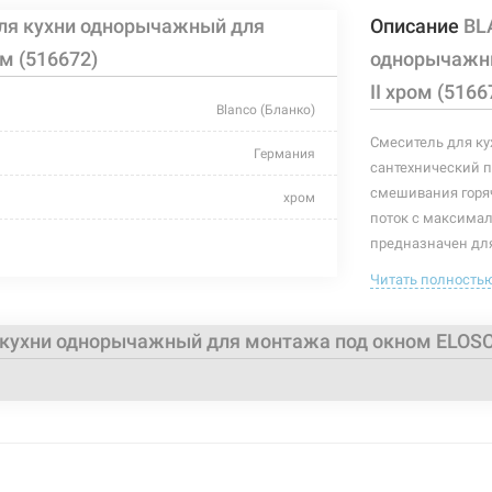
ля кухни однорычажный для
Описание
BL
м (516672)
однорычажны
II хром (5166
Blanco (Бланко)
Смеситель для ку
Германия
сантехнический п
смешивания горяч
хром
поток с максима
для кухни
предназначен для
излив и корпус с
Читать полность
гайка
контролировать п
В комплекте идет
-
кухни однорычажный для монтажа под окном ELOSCO
высота до 
для монтажа под окном
длина изли
угол поворо
однорычажный
гибкие шла
латунь
работоспос
минимально