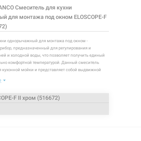
ANCO Смеситель для кухни
й для монтажа под окном ELOSCOPE-F
72)
хни однорычажный для монтажа под окном -
рибор, предназначенный для регулирования и
ей и холодной воды, что позволяет получить единый
льно комфортной температурой. Данный смеситель
 кухонной мойки и представляет собой выдвижной
 управляющим элементом в виде рычага, позволяющего
ю
оток и температуру воды.
: смеситель, крепление, подводки.
PE-F II хром (516672)
аэратора регулируемая - 10-240 мм
ва - 242 мм
та излива - 360°
нги длиной 750 мм с гайкой 3/8"
обность на любой выбранной высоте
е расстояние до окна - 3 см