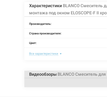
Характеристики
BLANCO Смеситель д
монтажа под окном ELOSCOPE-F II хро
Производитель:
Страна производителя:
Цвет:
Назначение смесителя:
Все характеристики
Тип крепления:
Размер картриджа:
Видеообзоры
BLANCO Смеситель для 
Тип конструкции:
Тип смесителя (крана):
Материал корпуса смесителя (крана):