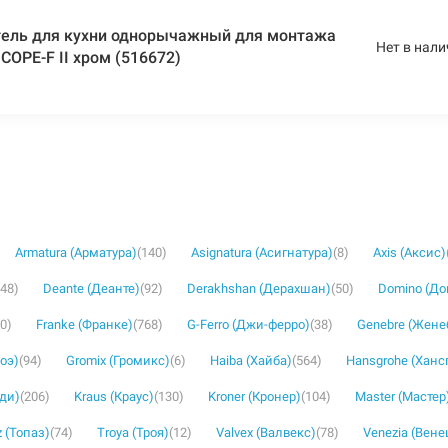
ель для кухни однорычажный для монтажа
Нет в нали
COPE-F II хром (516672)
Armatura (Арматура)
(140)
Asignatura (Асигнатура)
(8)
Axis (Аксис)
(48)
Deante (Деанте)
(92)
Derakhshan (Дерахшан)
(50)
Domino (Д
30)
Franke (Франке)
(768)
G-Ferro (Джи-ферро)
(38)
Genebre (Жене
роэ)
(94)
Gromix (Громикс)
(6)
Haiba (Хайба)
(564)
Hansgrohe (Ханс
уди)
(206)
Kraus (Краус)
(130)
Kroner (Кронер)
(104)
Master (Мастер
 (Топаз)
(74)
Troya (Троя)
(12)
Valvex (Валвекс)
(78)
Venezia (Вене