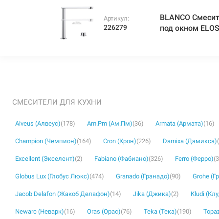
BLANCO Смесит
Артикул:
226279
под окном ELOS
СМЕСИТЕЛИ ДЛЯ КУХНИ
Alveus (Алвеус)
(178)
Am.Pm (Ам.Пм)
(36)
Armata (Армата)
(16)
Champion (Чемпион)
(164)
Cron (Крон)
(226)
Damixa (Дамикса)
Excellent (Экселент)
(2)
Fabiano (Фабиано)
(326)
Ferro (Ферро)
(
Globus Lux (Глобус Люкс)
(474)
Granado (Гранадо)
(90)
Grohe (Г
Jacob Delafon (Жакоб Делафон)
(14)
Jika (Джика)
(2)
Kludi (Кл
Newarc (Неварк)
(16)
Oras (Орас)
(76)
Teka (Тека)
(190)
Topaz