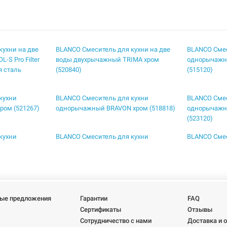
кухни на две
BLANCO Смеситель для кухни на две
BLANCO Смес
S Pro Filter
воды двухрычажный TRIMA хром
однорычажн
я сталь
(520840)
(515120)
кухни
BLANCO Смеситель для кухни
BLANCO Смес
ом (521267)
однорычажный BRAVON хром (518818)
однорычажн
(523120)
кухни
BLANCO Смеситель для кухни
BLANCO Смес
нерж сталь
однорычажный LINEE хром (517594)
однорычажн
сталь полир
кухни
BLANCO Смеситель для кухни
BLANCO Смес
тажа под
однорычажный для монтажа под
однорычажн
1751)
окном ELOSCOPE-F II хром (516672)
окном LANO
ые предложения
Гарантии
FAQ
(526179)
Сертификаты
Отзывы
Сотрудничество с нами
Доставка и 
кухни
BLANCO Смеситель для кухни
BLANCO Смес