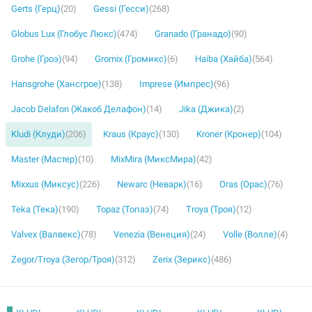
Gerts (Герц)
(20)
Gessi (Гесси)
(268)
Globus Lux (Глобус Люкс)
(474)
Granado (Гранадо)
(90)
Grohe (Гроэ)
(94)
Gromix (Громикс)
(6)
Haiba (Хайба)
(564)
Hansgrohe (Хансгрое)
(138)
Imprese (Импрес)
(96)
Jacob Delafon (Жакоб Делафон)
(14)
Jika (Джика)
(2)
Kludi (Клуди)
(206)
Kraus (Краус)
(130)
Kroner (Кронер)
(104)
Master (Мастер)
(10)
MixMira (МиксМира)
(42)
Mixxus (Миксус)
(226)
Newarc (Неварк)
(16)
Oras (Орас)
(76)
Teka (Тека)
(190)
Topaz (Топаз)
(74)
Troya (Троя)
(12)
Valvex (Валвекс)
(78)
Venezia (Венеция)
(24)
Volle (Волле)
(4)
Zegor/Troya (Зегор/Троя)
(312)
Zerix (Зерикс)
(486)