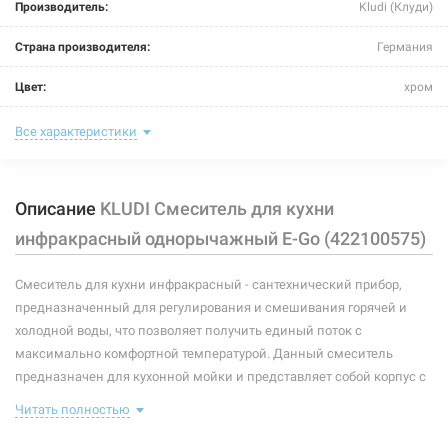
Производитель:
Kludi (Клуди)
Страна производителя:
Германия
Цвет:
хром
Назначение смесителя:
для кухни
Все характеристики
Тип крепления:
шпилька
Описание
KLUDI Смеситель для кухни
Размер картриджа:
-
инфракрасный однорычажный E-Go (422100575)
Тип конструкции:
электронный
Смеситель для кухни инфракрасный - сантехнический прибор,
Тип смесителя (крана):
гибридный
предназначенный для регулирования и смешивания горячей и
Материал корпуса смесителя (крана):
латунь
холодной воды, что позволяет получить единый поток с
максимально комфортной температурой. Данный смеситель
Форма излива:
длинная изогнутая
предназначен для кухонной мойки и представляет собой корпус с
изливом, имеющий управляющий элемент в виде рычага,
Тип излива:
высокий поворотный
Читать полностью
позволяющего "запоминать" температуру воды,
использовавшуюся перед этим, а также инфракрасный датчик,
Способ монтажа:
вертикальный на раковину