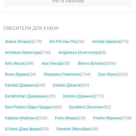
Нет в наличии
СМЕСИТЕЛИ ДЛЯ КУХНИ
Alveus (Алвеус)
(178)
Am.Pm (Ам.Пм)
(36)
Armata (Армата)
(16)
Armatura (Арматура)
(140)
Asignatura (Асигнатура)
(8)
Axis (Аксис)
(48)
Axor (Аксор)
(50)
Blanco (Бланко)
(506)
Bravo (Браво)
(26)
Champion (Чемпион)
(164)
Cron (Крон)
(226)
Damixa (Дамикса)
(48)
Deante (Деанте)
(92)
Derakhshan (Дерахшан)
(50)
Domino (Домино)
(172)
Euro Product (Евро Продукт)
(60)
Excellent (Экселент)
(2)
Fabiano (Фабиано)
(326)
Ferro (Ферро)
(30)
Franke (Франке)
(768)
G-Ferro (Джи-ферро)
(38)
Genebre (Женебре)
(40)