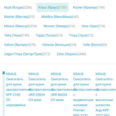
Kludi (Клуди)
(206)
Kraus (Краус)
(130)
Kroner (Кронер)
(104)
Master (Мастер)
(10)
MixMira (МиксМира)
(42)
Mixxus (Миксус)
(226)
Newarc (Неварк)
(16)
Oras (Орас)
(76)
Teka (Тека)
(190)
Topaz (Топаз)
(74)
Troya (Троя)
(12)
Valvex (Валвекс)
(78)
Venezia (Венеция)
(24)
Volle (Волле)
(4)
Zegor/Troya (Зегор/Троя)
(312)
Zerix (Зерикс)
(486)
KRAUS
KRAUS
KRAUS
KRAUS
KRAUS
Смеситель
Смеситель
Смеситель
Смеситель
Смеситель
для кухни
для кухни
для кухни
для кухни
для кухни
однорычажный
однорычажный
однорычажный
однорычажный
однорычаж
KPF-2160
UKR-20024
UKR-86024
с
с
SS
CH хром
CH хром
выдвижным
выносным
нержавейка
изливом
шлангом
Premier
Argo KPF-
KPF-2230
2522 SFS