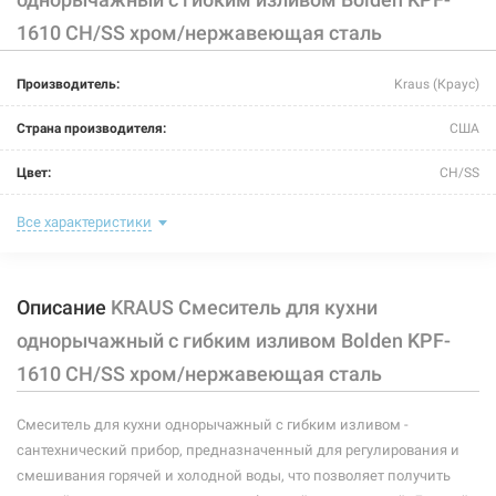
1610 CH/SS хром/нержавеющая сталь
217765
Артикул:
Производитель:
Kraus (Краус)
KRAUS Смеситель для кухни однорычажный с гибким
изливом Bolden KPF-1610 SFS/MB нержавеющая
Страна производителя:
США
сталь/черный
Цвет:
CH/SS
Нет в наличии
8033 грн
Назначение смесителя:
для кухни
Все характеристики
Размер картриджа:
Ф 35
Нет в наличии
Описание
KRAUS Смеситель для кухни
Тип конструкции:
с гибким изливом
однорычажный с гибким изливом Bolden KPF-
Тип смесителя (крана):
однорычажный
1610 CH/SS хром/нержавеющая сталь
Материал корпуса смесителя (крана):
латунь
Смеситель для кухни однорычажный с гибким изливом -
Форма излива:
длинная изогнутая
331070
Артикул:
сантехнический прибор, предназначенный для регулирования и
смешивания горячей и холодной воды, что позволяет получить
KRAUS Смеситель для кухни однорычажный с гибким
Тип излива:
высокий поворотный