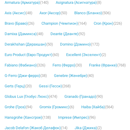
Armatura (Арматура)
(140)
Asignatura (Асигнатура)
(8)
Axis (Аксис)
(48)
Axor (Аксор)
(50)
Blanco (Бланко)
(506)
Bravo (Браво)
(26)
Champion (Чемпион)
(164)
Cron (Крон)
(226)
Damixa (Дамикса)
(48)
Deante (Деанте)
(92)
Derakhshan (Дерахшан)
(50)
Domino (Домино)
(172)
Euro Product (Евро Продукт)
(60)
Excellent (Экселент)
(2)
Fabiano (Фабиано)
(326)
Ferro (Ферро)
(30)
Franke (Франке)
(768)
G-Ferro (Джи-ферро)
(38)
Genebre (Женебре)
(40)
Gerts (Герц)
(20)
Gessi (Гесси)
(268)
Globus Lux (Глобус Люкс)
(474)
Granado (Гранадо)
(90)
Grohe (Гроэ)
(94)
Gromix (Громикс)
(6)
Haiba (Хайба)
(564)
Hansgrohe (Хансгрое)
(138)
Imprese (Импрес)
(96)
Jacob Delafon (Жакоб Делафон)
(14)
Jika (Джика)
(2)