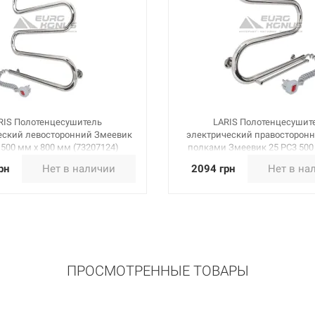
RIS Полотенцесушитель
LARIS Полотенцесушит
еский левосторонний Змеевик
электрический правосторонн
 500 мм х 800 мм (73207124)
полками Змеевик 25 PC3 500
мм (73207034)
рн
Нет в наличии
2094 грн
Нет в на
ПРОСМОТРЕННЫЕ ТОВАРЫ