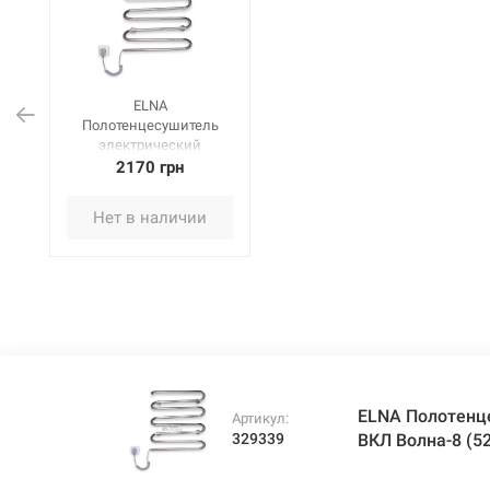
ELNA
Полотенцесушитель
электрический
левосторонний с ВКЛ
2170 грн
Волна-8 (525х430х120
мм) нержавеющая
Нет в наличии
сталь
ELNA Полотенц
Артикул:
329339
ВКЛ Волна-8 (