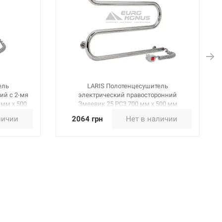
ель
LARIS Полотенцесушитель
ий с 2-мя
электрический правосторонний
 мм х 500
Змеевик 25 PC3 700 мм х 500 мм
(73207038)
личии
2064 грн
Нет в наличии