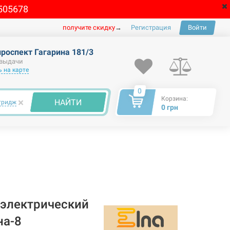
505678
получите скидку
→
Регистрация
Войти
проспект Гагарина 181/3
 выдачи
 на карте
0
Корзина:
×
НАЙТИ
тридж
0 грн
электрический
на-8