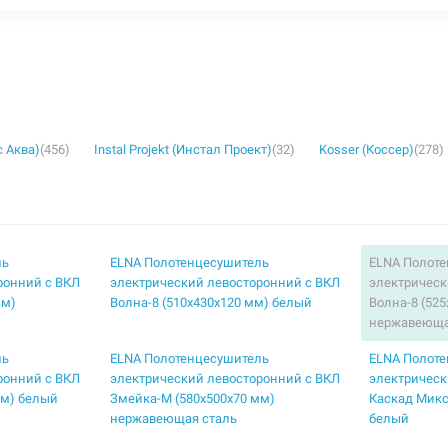
с Аква)
(456)
Instal Projekt (Инстал Проект)
(32)
Kosser (Коссер)
(278)
ль
ELNA Полотенцесушитель
ELNA Полот
ронний с ВКЛ
электрический левосторонний с ВКЛ
электрическ
мм)
Волна-8 (510х430х120 мм) белый
Волна-8 (52
нержавеюща
ль
ELNA Полотенцесушитель
ELNA Полот
ронний с ВКЛ
электрический левосторонний с ВКЛ
электрическ
мм) белый
Змейка-М (580х500х70 мм)
Каскад Микс
нержавеющая сталь
белый