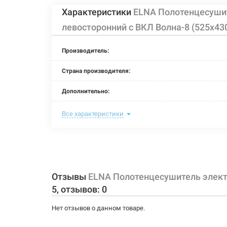
Характеристики
ELNA Полотенцесуши
левосторонний с ВКЛ Волна-8 (525х4
Производитель:
Страна производителя:
Дополнительно:
Цвет:
Все характеристики
Ширина:
Глубина:
Высота:
Отзывы
ELNA Полотенцесушитель элект
5
, отзывов:
0
Мощность:
Нет отзывов о данном товаре.
Максимальная температура: