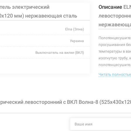
тель электрический
Описание
EL
30х120 мм) нержавеющая сталь
левосторонни
нержавеюща
Elna (Элна)
Полотенцесушител
Украина
просушивания бел
температуры в ва
Выключатель на вилке (ВКЛ)
изогнутую трубу, 
хром
полотенцесушител
полотенцесушител
Читать полность
430 мм
полотенцесушите
120 мм
Характеристики и
могут изменяться
525 мм
рический левосторонний с ВКЛ Волна-8 (525х430х1
производителем и
90 Вт
+55°C