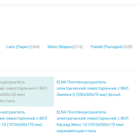
Laris (Ларис)
(364)
Mario (Марио)
(216)
Paladii (Паладий)
(628)
енцесушитель
ELNA Полотенцесушитель
ий левосторонний с ВКЛ
электрический левосторонний с ВКЛ
5х430х120 мм)
Змейка-S (550х500х70 мм) белый
я сталь
енцесушитель
ELNA Полотенцесушитель
ий левосторонний с ВКЛ
электрический левосторонний с ВКЛ
-10 (1010х530х170 мм)
Каскад Микс-10 (1010х530х170 мм)
нержавеющая сталь