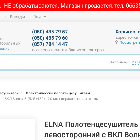
ы НЕ обрабатываются. Магазин продается, тел. 0663
Бренды
Язык
(050) 435 79 57
Харьков, 
(050) 435 79 60
адрес точки
не
Посмотреть
 мобильных
(057) 784 14 47
вонок
согласно тарифам Ваших операторов
Например:
Кар
есушители
Электрические полотенцесушители
 с ВКЛ Волна-8 (525х430х120 мм) нержавеющая сталь
ELNA Полотенцесушитель 
левосторонний с ВКЛ Вол