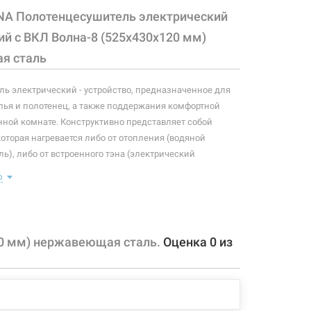
NA Полотенцесушитель электрический
й с ВКЛ Волна-8 (525х430х120 мм)
я сталь
ь электрический - устройство, предназначенное для
ья и полотенец, а также поддержания комфортной
нной комнате. Конструктивно представляет собой
которая нагревается либо от отопления (водяной
ь), либо от встроенного тэна (электрический
ь). Плюс ко всему, правильно подобранный
ю
ль станет незаменимым элементом интерьера.
 конфигурация изделия, а также комплектация товара
 производителем без уведомления. За внесенные
20 мм) нержавеющая сталь.
Оценка
0
из
зменения, магазин ответственности не несет.