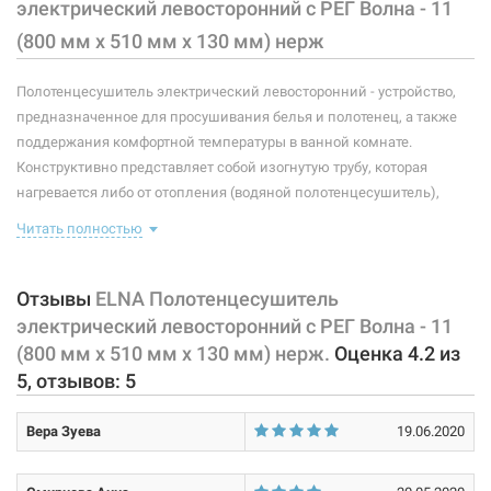
электрический левосторонний с РЕГ Волна - 11
Мощность:
75 Вт
(800 мм х 510 мм х 130 мм) нерж
Максимальная температура:
+55°C
Полотенцесушитель электрический левосторонний - устройство,
Тип крепления:
стационарный
предназначенное для просушивания белья и полотенец, а также
поддержания комфортной температуры в ванной комнате.
Тип подключения:
левосторонний
Конструктивно представляет собой изогнутую трубу, которая
нагревается либо от отопления (водяной полотенцесушитель),
Материал корпуса:
нержавеющая сталь
либо от встроенного тэна (электрический полотенцесушитель).
Читать полностью
Покрытие корпуса:
полировка
Плюс ко всему, правильно подобранный полотенцесушитель
станет незаменимым элементом интерьера. Оснащен регулятором
температуры нагрева на вилке.
Отзывы
ELNA Полотенцесушитель
электрический левосторонний с РЕГ Волна - 11
Характеристики и конфигурация изделия, а также комплектация
(800 мм х 510 мм х 130 мм) нерж.
Оценка
4.2
из
товара могут изменяться производителем без уведомления. За
5
, отзывов:
5
внесенные производителем изменения, магазин ответственности
не несет.
Вера Зуева
19.06.2020