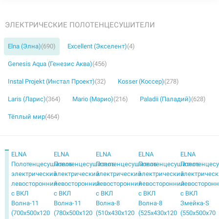
ЭЛЕКТРИЧЕСКИЕ ПОЛОТЕНЦЕСУШИТЕЛИ
Elna (Элна)
(690)
Excellent (Экселент)
(4)
Genesis Aqua (Генезис Аква)
(456)
Instal Projekt (Инстал Проект)
(32)
Kosser (Коссер)
(278)
Laris (Ларис)
(364)
Mario (Марио)
(216)
Paladii (Паладий)
(628)
Тёплый мир
(464)
ELNA
ELNA
ELNA
ELNA
ELNA
Полотенцесушитель
Полотенцесушитель
Полотенцесушитель
Полотенцесушитель
Полотенцес
электрический
электрический
электрический
электрический
электричес
левосторонний
левосторонний
левосторонний
левосторонний
левосторон
с ВКЛ
с ВКЛ
с ВКЛ
с ВКЛ
с ВКЛ
Волна-11
Волна-11
Волна-8
Волна-8
Змейка-S
(700х500х120
(780х500х120
(510х430х120
(525х430х120
(550х500х70