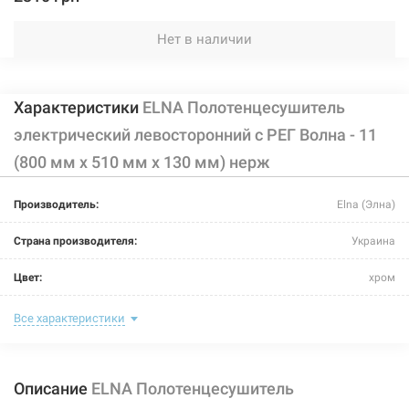
Нет в наличии
Характеристики
ELNA Полотенцесушитель
электрический левосторонний с РЕГ Волна - 11
(800 мм х 510 мм х 130 мм) нерж
Производитель:
Elna (Элна)
Страна производителя:
Украина
Цвет:
хром
Ширина:
510 мм
Все характеристики
Глубина:
130 мм
Описание
ELNA Полотенцесушитель
Высота:
800 мм