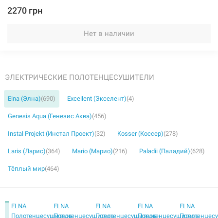
2270 грн
Нет в наличии
ЭЛЕКТРИЧЕСКИЕ ПОЛОТЕНЦЕСУШИТЕЛИ
Elna (Элна)
(690)
Excellent (Экселент)
(4)
Genesis Aqua (Генезис Аква)
(456)
Instal Projekt (Инстал Проект)
(32)
Kosser (Коссер)
(278)
Laris (Ларис)
(364)
Mario (Марио)
(216)
Paladii (Паладий)
(628)
Тёплый мир
(464)
ELNA
ELNA
ELNA
ELNA
ELNA
Полотенцесушитель
Полотенцесушитель
Полотенцесушитель
Полотенцесушитель
Полотенцес