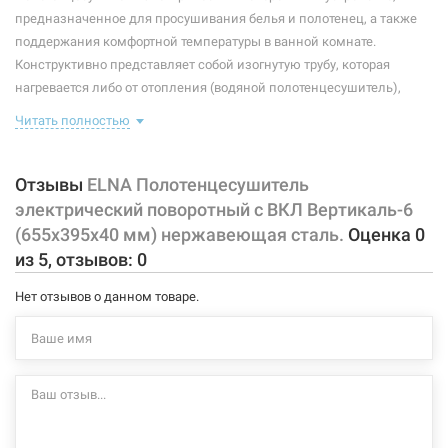
Максимальная температура:
+55°C
предназначенное для просушивания белья и полотенец, а также
поддержания комфортной температуры в ванной комнате.
Тип крепления:
поворотный
Конструктивно представляет собой изогнутую трубу, которая
нагревается либо от отопления (водяной полотенцесушитель),
Тип подключения:
универсальный
либо от встроенного тэна (электрический полотенцесушитель).
Читать полностью
Материал корпуса:
нержавеющая сталь
Плюс ко всему, правильно подобранный полотенцесушитель
станет незаменимым элементом интерьера.
Покрытие корпуса:
полировка
Отзывы
ELNA Полотенцесушитель
Характеристики и конфигурация изделия, а также комплектация
электрический поворотный с ВКЛ Вертикаль-6
товара могут изменяться производителем без уведомления. За
(655х395х40 мм) нержавеющая сталь.
Оценка
0
внесенные производителем изменения, магазин ответственности
из
5
, отзывов:
0
не несет.
Нет отзывов о данном товаре.