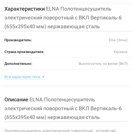
Характеристики
ELNA Полотенцесушитель
электрический поворотный с ВКЛ Вертикаль-6
(655х395х40 мм) нержавеющая сталь
Производитель:
Elna (Элна)
Страна производителя:
Украина
Дополнительно:
Выключатель на вилке (ВКЛ)
Цвет:
хром
Все характеристики
Ширина:
395 мм
Описание
ELNA Полотенцесушитель
Глубина:
40 мм
электрический поворотный с ВКЛ Вертикаль-6
Высота:
655 мм
(655х395х40 мм) нержавеющая сталь
Мощность:
65 Вт
Полотенцесушитель электрический поворотный - устройство,