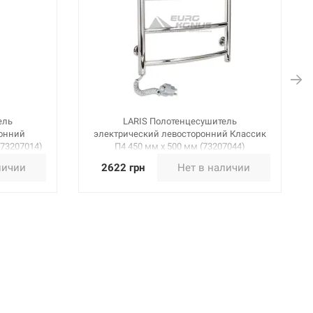
ель
LARIS Полотенцесушитель
ронний
электрический левосторонний Классик
(73207014)
П4 450 мм х 500 мм (73207044)
личии
2622 грн
Нет в наличии