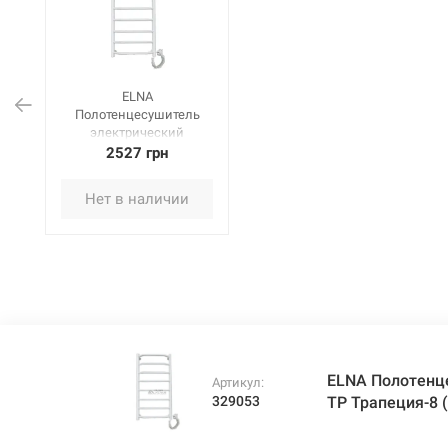
ELNA
Полотенцесушитель
электрический
правосторонний с ТР
2527 грн
Трапеция-8
(820х530х130 мм)
Нет в наличии
белый
ELNA Полотенц
Артикул:
329053
ТР Трапеция-8 