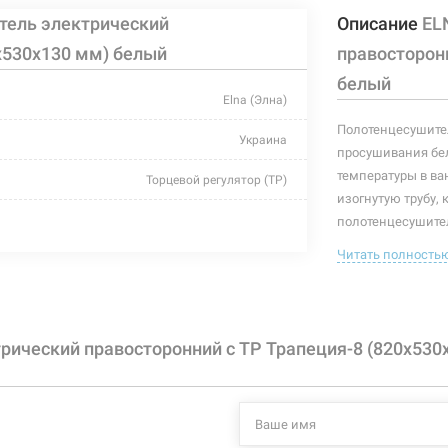
тель электрический
Описание
EL
х530х130 мм) белый
правосторонн
белый
Elna (Элна)
Полотенцесушител
Украина
просушивания бел
температуры в ва
Торцевой регулятор (ТР)
изогнутую трубу, 
белый
полотенцесушител
полотенцесушител
Читать полность
530 мм
полотенцесушите
130 мм
Характеристики и
могут изменяться
820 мм
рический правосторонний с ТР Трапеция-8 (820х530
производителем и
-
+55°C