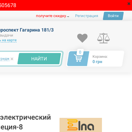
505678
получите скидку
→
Регистрация
Войти
проспект Гагарина 181/3
 выдачи
 на карте
0
Корзина:
×
НАЙТИ
тридж
0 грн
электрический
пеция-8