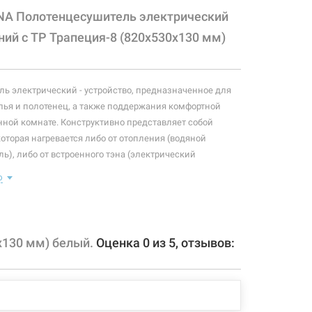
NA Полотенцесушитель электрический
ий с ТР Трапеция-8 (820х530х130 мм)
ь электрический - устройство, предназначенное для
ья и полотенец, а также поддержания комфортной
нной комнате. Конструктивно представляет собой
которая нагревается либо от отопления (водяной
ь), либо от встроенного тэна (электрический
ь). Плюс ко всему, правильно подобранный
ю
ль станет незаменимым элементом интерьера.
 конфигурация изделия, а также комплектация товара
 производителем без уведомления. За внесенные
х130 мм) белый.
Оценка
0
из
5
, отзывов:
зменения, магазин ответственности не несет.