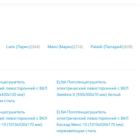
Laris (Ларис)
(364)
Mario (Марио)
(216)
Paladii (Паладий)
(628)
енцесушитель
ELNA Полотенцесушитель
ий левосторонний с ВКЛ
электрический левосторонний с ВКЛ
5х430х120 мм)
Змейка-S (550х500х70 мм) белый
я сталь
енцесушитель
ELNA Полотенцесушитель
ий левосторонний с ВКЛ
электрический левосторонний с ВКЛ
-10 (1010х530х170 мм)
Каскад Микс-10 (1010х530х170 мм)
нержавеющая сталь