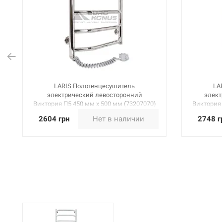
LARIS Полотенцесушитель
LA
электрический левосторонний
элект
Виктория П5 450 мм х 500 мм (73207070)
Виктория 
2604 грн
Нет в наличии
2748 г