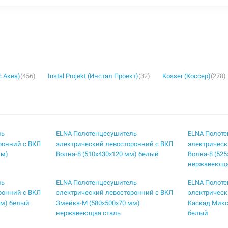
с Аква)
(456)
Instal Projekt (Инстал Проект)
(32)
Kosser (Коссер)
(278)
ль
ELNA Полотенцесушитель
ELNA Полот
ронний с ВКЛ
электрический левосторонний с ВКЛ
электрическ
мм)
Волна-8 (510х430х120 мм) белый
Волна-8 (52
нержавеюща
ль
ELNA Полотенцесушитель
ELNA Полот
ронний с ВКЛ
электрический левосторонний с ВКЛ
электрическ
мм) белый
Змейка-М (580х500х70 мм)
Каскад Микс
нержавеющая сталь
белый