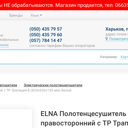
ы НЕ обрабатываются. Магазин продается, тел. 0663
Бренды
Язык
(050) 435 79 57
Харьков, 
(050) 435 79 60
адрес точки
не
Посмотреть
 мобильных
(057) 784 14 47
вонок
согласно тарифам Ваших операторов
Например:
Кар
есушители
Электрические полотенцесушители
й с ТР Трапеция-8 (820х530х130 мм) белый
ELNA Полотенцесушитель 
правосторонний с ТР Тра