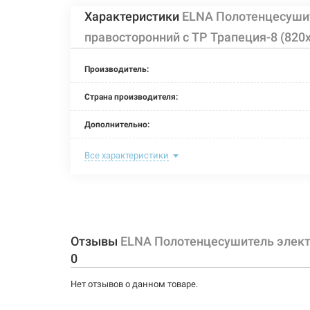
Характеристики
ELNA Полотенцесуши
правосторонний с ТР Трапеция-8 (820
Производитель:
Страна производителя:
Дополнительно:
Цвет:
Все характеристики
Ширина:
Глубина:
Высота:
Отзывы
ELNA Полотенцесушитель элект
0
Мощность:
Нет отзывов о данном товаре.
Максимальная температура: