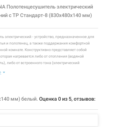
NA Полотенцесушитель электрический
ий с ТР Стандарт-8 (830х480х140 мм)
ь электрический - устройство, предназначенное для
ья и полотенец, а также поддержания комфортной
нной комнате. Конструктивно представляет собой
которая нагревается либо от отопления (водяной
ь), либо от встроенного тэна (электрический
ь). Плюс ко всему, правильно подобранный
ю
ль станет незаменимым элементом интерьера.
 конфигурация изделия, а также комплектация товара
 производителем без уведомления. За внесенные
х140 мм) белый.
Оценка
0
из
5
, отзывов:
зменения, магазин ответственности не несет.