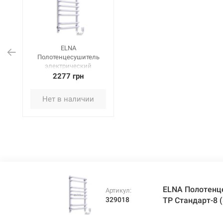
ELNA
Полотенцесушитель
электрический
правосторонний с ТР
2277 грн
Стандарт-8
(830х480х140 мм)
Нет в наличии
белый
ELNA Полотенц
Артикул:
329018
ТР Стандарт-8 