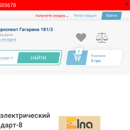
505678
получите скидку
→
Регистрация
Войти
проспект Гагарина 181/3
 выдачи
 на карте
0
Корзина:
×
НАЙТИ
тридж
0 грн
электрический
ндарт-8