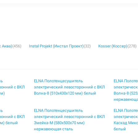
с Аква)
(456)
Instal Projekt (Инстал Проект)
(32)
Kosser (Коссер)
(278)
ль
ELNA Полотенцесушитель
ELNA Полот
ронний с ВКЛ
электрический левосторонний с ВКЛ
электрическ
мм)
Волна-8 (510х430х120 мм) белый
Волна-8 (52
нержавеюща
ль
ELNA Полотенцесушитель
ELNA Полот
ронний с ВКЛ
электрический левосторонний с ВКЛ
электрическ
мм) белый
Змейка-М (580х500х70 мм)
Каскад Микс
нержавеющая сталь
белый