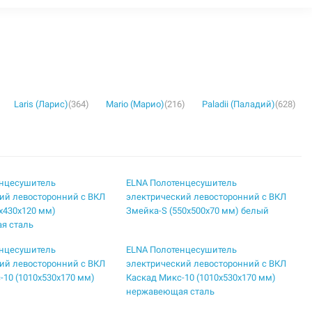
Laris (Ларис)
(364)
Mario (Марио)
(216)
Paladii (Паладий)
(628)
енцесушитель
ELNA Полотенцесушитель
ий левосторонний с ВКЛ
электрический левосторонний с ВКЛ
5х430х120 мм)
Змейка-S (550х500х70 мм) белый
я сталь
енцесушитель
ELNA Полотенцесушитель
ий левосторонний с ВКЛ
электрический левосторонний с ВКЛ
-10 (1010х530х170 мм)
Каскад Микс-10 (1010х530х170 мм)
нержавеющая сталь