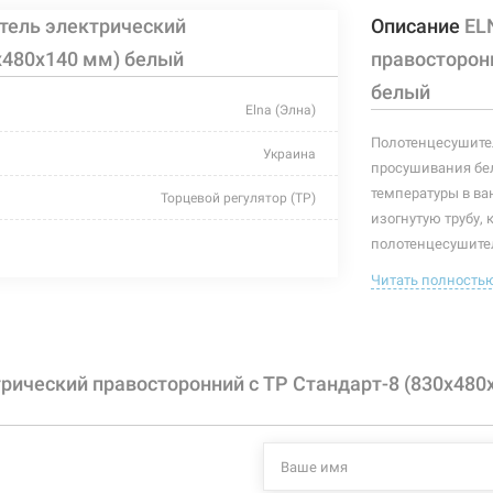
тель электрический
Описание
EL
х480х140 мм) белый
правосторонн
белый
Elna (Элна)
Полотенцесушител
Украина
просушивания бел
температуры в ва
Торцевой регулятор (ТР)
изогнутую трубу, 
белый
полотенцесушител
полотенцесушител
Читать полность
480 мм
полотенцесушите
140 мм
Характеристики и
могут изменяться
830 мм
рический правосторонний с ТР Стандарт-8 (830х480
производителем и
-
+55°C