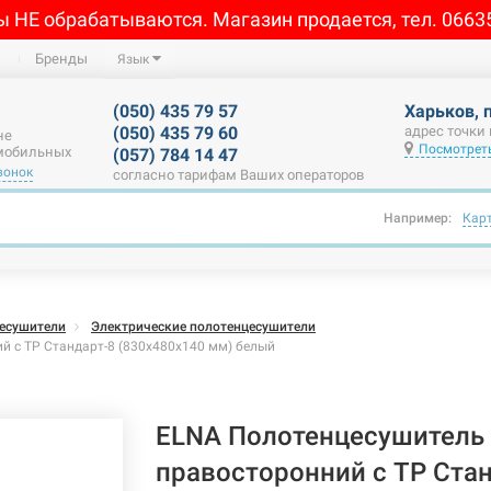
ы НЕ обрабатываются. Магазин продается, тел. 0663
Бренды
Язык
(050) 435 79 57
Харьков, 
(050) 435 79 60
адрес точки
не
Посмотреть
 мобильных
(057) 784 14 47
вонок
согласно тарифам Ваших операторов
Например:
Кар
есушители
Электрические полотенцесушители
й с ТР Стандарт-8 (830х480х140 мм) белый
ELNA Полотенцесушитель 
правосторонний с ТР Ста