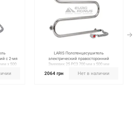
ель
LARIS Полотенцесушитель
ий с 2-мя
электрический правосторонний
 мм х 500
Змеевик 25 PC3 700 мм х 500 мм
(73207038)
личии
2064 грн
Нет в наличии