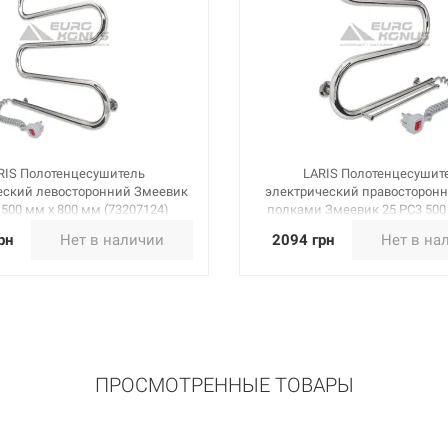
RIS Полотенцесушитель
LARIS Полотенцесушит
еский левосторонний Змеевик
электрический правосторонн
 500 мм х 800 мм (73207124)
полками Змеевик 25 PC3 500
мм (73207034)
рн
Нет в наличии
2094 грн
Нет в на
ПРОСМОТРЕННЫЕ ТОВАРЫ