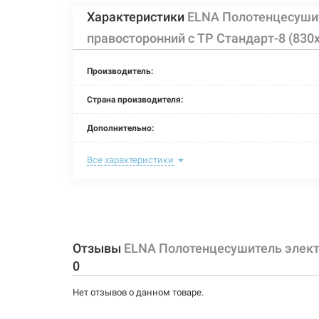
Характеристики
ELNA Полотенцесуши
правосторонний с ТР Стандарт-8 (830
Производитель:
Страна производителя:
Дополнительно:
Цвет:
Все характеристики
Ширина:
Глубина:
Высота:
Отзывы
ELNA Полотенцесушитель элект
0
Мощность:
Нет отзывов о данном товаре.
Максимальная температура: