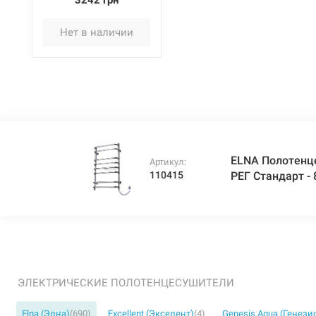
3242 грн
Стандарт - 8 (800 мм х
480 мм х 130 мм) нерж
Нет в наличии
ELNA Полотенц
Артикул:
110415
РЕГ Стандарт - 
ЭЛЕКТРИЧЕСКИЕ ПОЛОТЕНЦЕСУШИТЕЛИ
Elna (Элна)
(690)
Excellent (Экселент)
(4)
Genesis Aqua (Генези