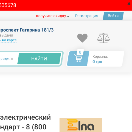
505678
получите скидку
→
Регистрация
Войти
проспект Гагарина 181/3
 выдачи
 на карте
0
Корзина:
×
НАЙТИ
тридж
0 грн
электрический
дарт - 8 (800