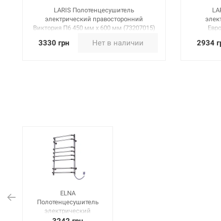
LARIS Полотенцесушитель
LA
электрический правосторонний
элек
Виктория П6 450 мм х 600 мм (73207015)
Евро
3330 грн
Нет в наличии
2934 г
ELNA
Полотенцесушитель
электрический
правосторонний с РЕГ