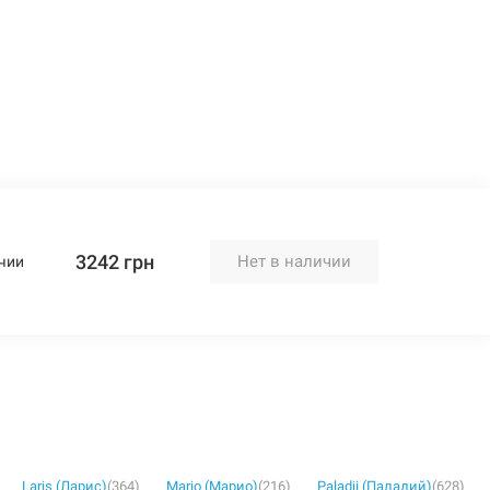
3242 грн
Нет в наличии
чии
Laris (Ларис)
(364)
Mario (Марио)
(216)
Paladii (Паладий)
(628)