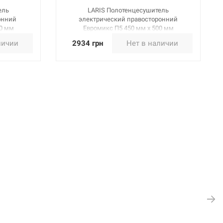
ель
LARIS Полотенцесушитель
онний
электрический правосторонний
00 мм
Евромикс П5 450 мм х 500 мм
(73207025)
личии
2934 грн
Нет в наличии