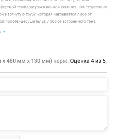
ортной температуры в ванной комнате. Конструктивно
й изогнутую трубу, которая нагревается либо от
ой полотенцесушитель), либо от встроенного тэна
олотенцесушитель). Плюс ко всему, правильно
ю
отенцесушитель станет незаменимым элементом
н регулятором температуры нагрева на вилке.
 конфигурация изделия, а также комплектация товара
 х 480 мм х 130 мм) нерж.
Оценка
4
из
5
,
 производителем без уведомления. За внесенные
зменения, магазин ответственности не несет.