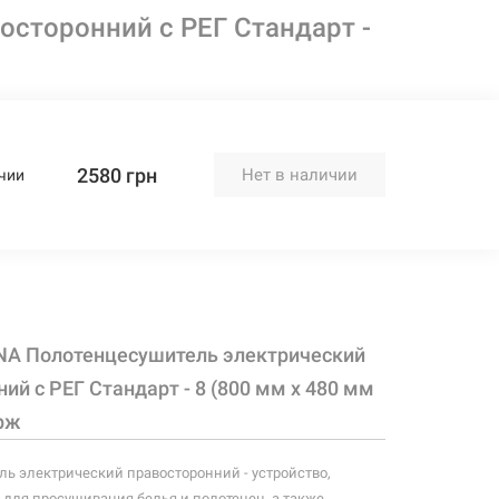
сторонний с РЕГ Стандарт -
2580 грн
Нет в наличии
чии
NA Полотенцесушитель электрический
ий с РЕГ Стандарт - 8 (800 мм х 480 мм
рж
ь электрический правосторонний - устройство,
для просушивания белья и полотенец, а также