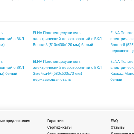
ль
ELNA Полотенцесушитель
ELNA Полот
ронний с ВКЛ
электрический левосторонний с ВКЛ
электрическ
мм)
Волна-8 (510х430х120 мм) белый
Волна-8 (52
нержавеюща
ль
ELNA Полотенцесушитель
ELNA Полот
ронний с ВКЛ
электрический левосторонний с ВКЛ
электрическ
мм) белый
Змейка-М (580х500х70 мм)
Каскад Микс
нержавеющая сталь
белый
ль
ELNA Полотенцесушитель
ELNA Полот
ронний с ВКЛ
электрический левосторонний с ВКЛ
электрическ
х185 мм)
Каскад Микс-7 (710х530х170 мм)
Каскад Микс
нержавеющая сталь
белый
ль
ELNA Полотенцесушитель
ELNA Полот
ые предложения
Гарантии
FAQ
ронний с ВКЛ
электрический левосторонний с ВКЛ
электрическ
Сертификаты
Отзывы
х165 мм)
Каскад Микс-9 (910х530х190 мм)
Каскад-6 (6
Сотрудничество с нами
Доставка и 