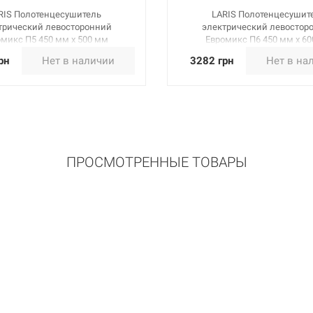
RIS Полотенцесушитель
LARIS Полотенцесушит
трический левосторонний
электрический левостор
микс П5 450 мм х 500 мм
Евромикс П6 450 мм х 6
(73207092)
(73207094)
рн
Нет в наличии
3282 грн
Нет в на
ПРОСМОТРЕННЫЕ ТОВАРЫ