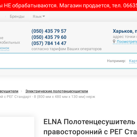
ы НЕ обрабатываются. Магазин продается, тел. 0663
Бренды
Язык
(050) 435 79 57
Харьков, 
(050) 435 79 60
адрес точки
не
Посмотреть
 мобильных
(057) 784 14 47
вонок
согласно тарифам Ваших операторов
Например:
Кар
есушители
Электрические полотенцесушители
с РЕГ Стандарт - 8 (800 мм х 480 мм х 130 мм) нерж
ELNA Полотенцесушитель 
правосторонний с РЕГ Стан