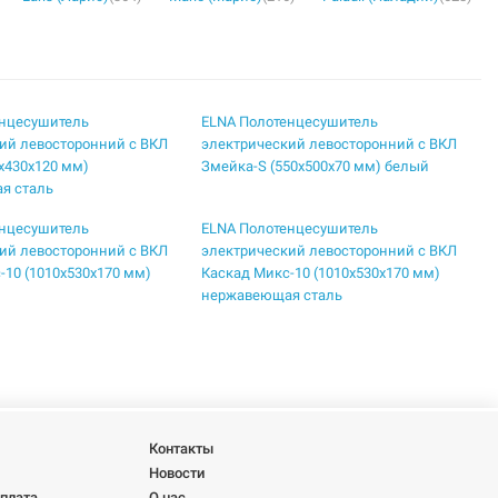
енцесушитель
ELNA Полотенцесушитель
ий левосторонний с ВКЛ
электрический левосторонний с ВКЛ
5х430х120 мм)
Змейка-S (550х500х70 мм) белый
я сталь
енцесушитель
ELNA Полотенцесушитель
ий левосторонний с ВКЛ
электрический левосторонний с ВКЛ
-10 (1010х530х170 мм)
Каскад Микс-10 (1010х530х170 мм)
нержавеющая сталь
енцесушитель
ELNA Полотенцесушитель
ий левосторонний с ВКЛ
электрический левосторонний с ВКЛ
-7 (720х530х185 мм)
Каскад Микс-8 (810х530х180 мм)
белый
енцесушитель
ELNA Полотенцесушитель
Контакты
ий левосторонний с ВКЛ
электрический левосторонний с ВКЛ
Новости
20х530х260 мм) белый
Каскад-7 (710х530х280 мм)
оплата
О нас