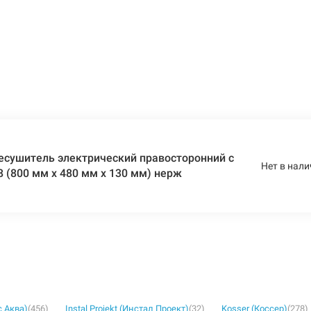
есушитель электрический правосторонний с
Нет в нали
8 (800 мм х 480 мм х 130 мм) нерж
с Аква)
(456)
Instal Projekt (Инстал Проект)
(32)
Kosser (Коссер)
(278)