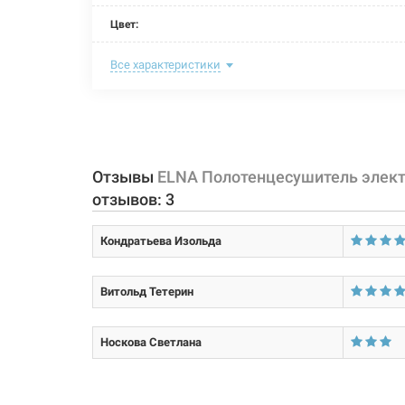
Цвет:
Ширина:
Все характеристики
Глубина:
Высота:
Мощность:
Отзывы
ELNA Полотенцесушитель электр
отзывов:
3
Максимальная температура:
Кондратьева Изольда
Тип крепления:
Тип подключения:
Витольд Тетерин
Материал корпуса:
Носкова Светлана
Покрытие корпуса: