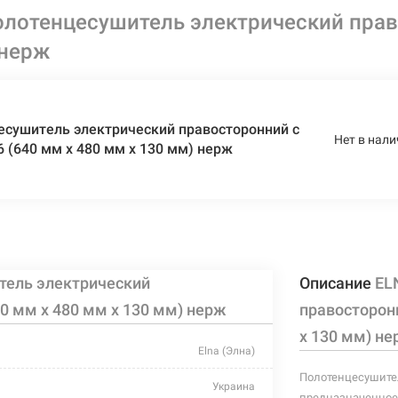
лотенцесушитель электрический право
 нерж
есушитель электрический правосторонний с
Нет в нали
6 (640 мм х 480 мм х 130 мм) нерж
тель электрический
Описание
EL
00 мм х 480 мм х 130 мм) нерж
правосторонн
х 130 мм) не
Elna (Элна)
Полотенцесушител
Украина
предназначенное 