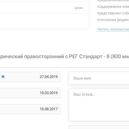
поддержания комф
хром
представляет собо
480 мм
отопления (водян
(электрический п
Читать полность
130 мм
подобранный пол
интерьера.
Оснаще
800 мм
Характеристики и
125 Вт
ический правосторонний с РЕГ Стандарт - 8 (800 мм
могут изменяться
производителем и
+55°C
27.04.2019
стационарный
правосторонний
10.03.2019
нержавеющая сталь
16.08.2017
полировка