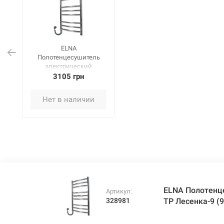
ELNA
Полотенцесушитель
электрический
левосторонний с ТР
3105 грн
Лесенка-9 (900х480х70
мм) нержавеющая
Нет в наличии
сталь
ELNA Полотенц
Артикул:
328981
ТР Лесенка-9 