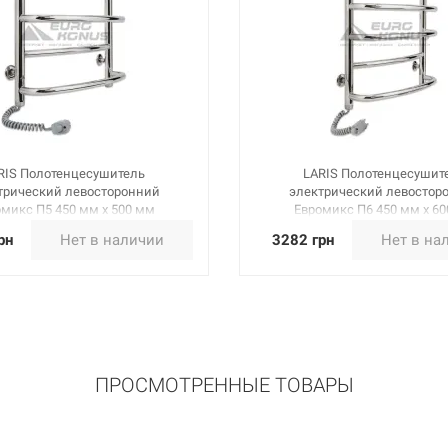
RIS Полотенцесушитель
LARIS Полотенцесушит
трический левосторонний
электрический левостор
микс П5 450 мм х 500 мм
Евромикс П6 450 мм х 6
(73207092)
(73207094)
рн
Нет в наличии
3282 грн
Нет в на
ПРОСМОТРЕННЫЕ ТОВАРЫ