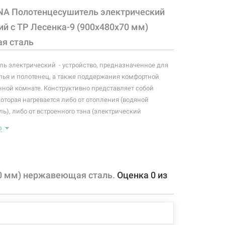
NA Полотенцесушитель электрический
й с ТР Лесенка-9 (900х480х70 мм)
я сталь
ь электрический - устройство, предназначенное для
ья и полотенец, а также поддержания комфортной
нной комнате. Конструктивно представляет собой
которая нагревается либо от отопления (водяной
ь), либо от встроенного тэна (электрический
ь). Плюс ко всему, правильно подобранный
ю
ль станет незаменимым элементом интерьера.
 конфигурация изделия, а также комплектация товара
 производителем без уведомления. За внесенные
70 мм) нержавеющая сталь.
Оценка
0
из
зменения, магазин ответственности не несет.