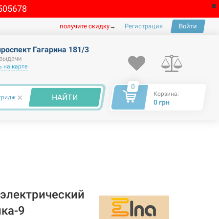
505678
получите скидку
→
Регистрация
Войти
проспект Гагарина 181/3
 выдачи
 на карте
0
Корзина:
×
НАЙТИ
тридж
0 грн
электрический
ка-9