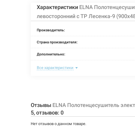
Характеристики
ELNA Полотенцесуши
левосторонний с ТР Лесенка-9 (900х
Производитель:
Страна производителя:
Дополнительно:
Цвет:
Все характеристики
Ширина:
Глубина:
Высота:
Отзывы
ELNA Полотенцесушитель элект
5
, отзывов:
0
Мощность:
Нет отзывов о данном товаре.
Максимальная температура: