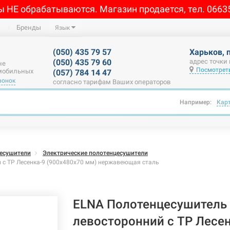
ы НЕ обрабатываются. Магазин продается, тел. 0663
Бренды
Язык
(050) 435 79 57
Харьков, 
(050) 435 79 60
адрес точки
не
Посмотреть
 мобильных
(057) 784 14 47
вонок
согласно тарифам Ваших операторов
Например:
Кар
есушители
Электрические полотенцесушители
 с ТР Лесенка-9 (900х480х70 мм) нержавеющая сталь
ELNA Полотенцесушитель 
левосторонний с ТР Лесен