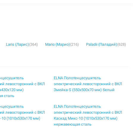
Laris (Ларис)
(364)
Mario (Марио)
(216)
Paladii (Паладий)
(628)
енцесушитель
ELNA Полотенцесушитель
ий левосторонний с ВКЛ
электрический левосторонний с ВКЛ
5х430х120 мм)
Змейка-S (550х500х70 мм) белый
я сталь
енцесушитель
ELNA Полотенцесушитель
ий левосторонний с ВКЛ
электрический левосторонний с ВКЛ
-10 (1010х530х170 мм)
Каскад Микс-10 (1010х530х170 мм)
нержавеющая сталь