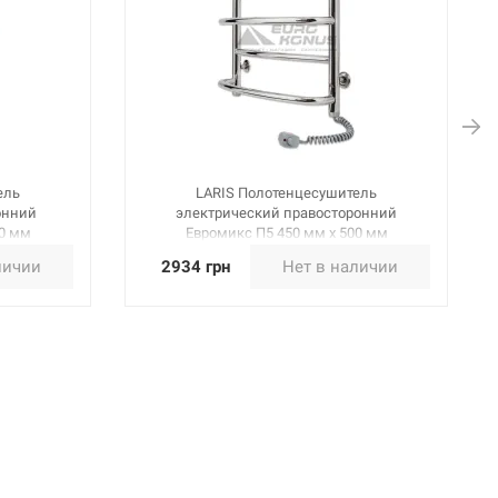
ель
LARIS Полотенцесушитель
онний
электрический правосторонний
00 мм
Евромикс П5 450 мм х 500 мм
(73207025)
личии
2934 грн
Нет в наличии