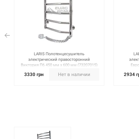
LARIS Полотенцесушитель
LA
электрический правосторонний
элек
Виктория П6 450 мм х 600 мм (73207015)
Евро
3330 грн
Нет в наличии
2934 г