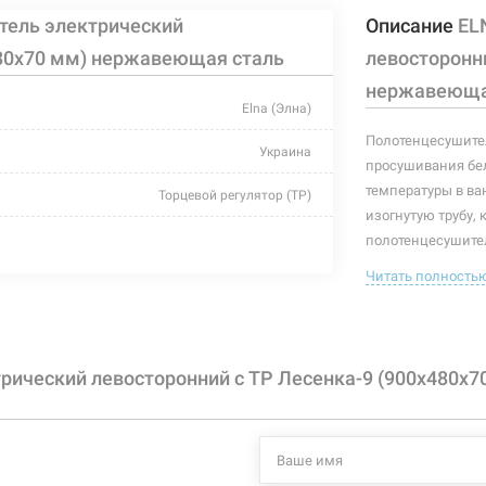
тель электрический
Описание
EL
480х70 мм) нержавеющая сталь
левосторонни
нержавеюща
Elna (Элна)
Полотенцесушител
Украина
просушивания бел
температуры в ва
Торцевой регулятор (ТР)
изогнутую трубу, 
хром
полотенцесушител
полотенцесушител
Читать полность
480 мм
полотенцесушите
70 мм
Характеристики и
могут изменяться
900 мм
рический левосторонний с ТР Лесенка-9 (900х480х
производителем и
-
+55°C