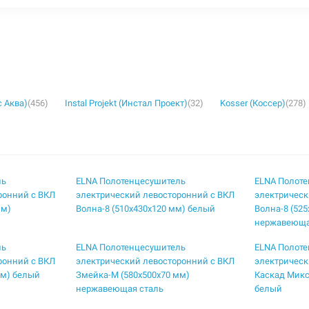
с Аква)
(456)
Instal Projekt (Инстал Проект)
(32)
Kosser (Коссер)
(278)
ль
ELNA Полотенцесушитель
ELNA Полот
ронний с ВКЛ
электрический левосторонний с ВКЛ
электрическ
мм)
Волна-8 (510х430х120 мм) белый
Волна-8 (52
нержавеюща
ль
ELNA Полотенцесушитель
ELNA Полот
ронний с ВКЛ
электрический левосторонний с ВКЛ
электрическ
мм) белый
Змейка-М (580х500х70 мм)
Каскад Микс
нержавеющая сталь
белый