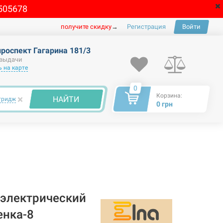
505678
получите скидку
→
Регистрация
Войти
проспект Гагарина 181/3
 выдачи
 на карте
0
Корзина:
×
НАЙТИ
тридж
0 грн
электрический
енка-8