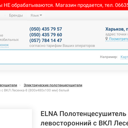
ы НЕ обрабатываются. Магазин продается, тел. 0663
Бренды
Язык
(050) 435 79 57
Харьков, 
(050) 435 79 60
адрес точки
не
Посмотреть
 мобильных
(057) 784 14 47
вонок
согласно тарифам Ваших операторов
Например:
Кар
есушители
Электрические полотенцесушители
с ВКЛ Лесенка-8 (800х480х100 мм) белый
ELNA Полотенцесушитель 
левосторонний с ВКЛ Лес