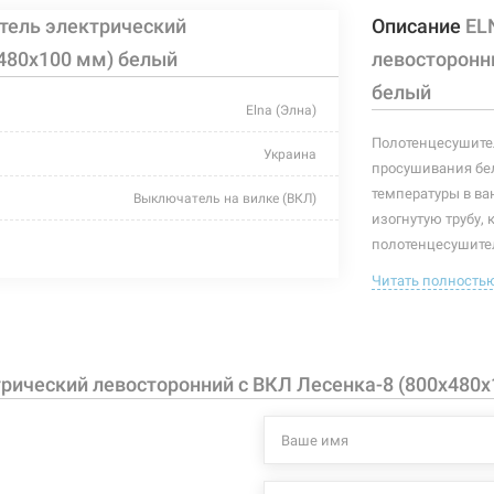
тель электрический
Описание
EL
х480х100 мм) белый
левосторонн
белый
Elna (Элна)
Полотенцесушител
Украина
просушивания бел
температуры в ва
Выключатель на вилке (ВКЛ)
изогнутую трубу, 
белый
полотенцесушител
полотенцесушител
Читать полность
480 мм
полотенцесушите
100 мм
Характеристики и
могут изменяться
800 мм
рический левосторонний с ВКЛ Лесенка-8 (800х480х
производителем и
150 Вт
+55°C