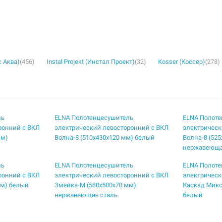
с Аква)
(456)
Instal Projekt (Инстал Проект)
(32)
Kosser (Коссер)
(278)
ль
ELNA Полотенцесушитель
ELNA Полот
ронний с ВКЛ
электрический левосторонний с ВКЛ
электрическ
мм)
Волна-8 (510х430х120 мм) белый
Волна-8 (52
нержавеюща
ль
ELNA Полотенцесушитель
ELNA Полот
ронний с ВКЛ
электрический левосторонний с ВКЛ
электрическ
мм) белый
Змейка-М (580х500х70 мм)
Каскад Микс
нержавеющая сталь
белый
ль
ELNA Полотенцесушитель
ELNA Полот