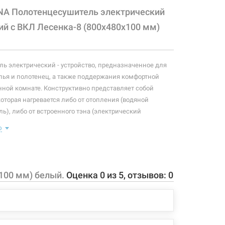
NA Полотенцесушитель электрический
ий с ВКЛ Лесенка-8 (800х480х100 мм)
ь электрический - устройство, предназначенное для
ья и полотенец, а также поддержания комфортной
нной комнате. Конструктивно представляет собой
которая нагревается либо от отопления (водяной
ь), либо от встроенного тэна (электрический
ь). Плюс ко всему, правильно подобранный
ю
ль станет незаменимым элементом интерьера.
 конфигурация изделия, а также комплектация товара
 производителем без уведомления. За внесенные
100 мм) белый.
Оценка
0
из
5
, отзывов:
0
зменения, магазин ответственности не несет.