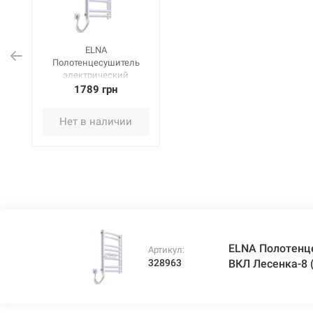
ELNA
Полотенцесушитель
электрический
левосторонний с ВКЛ
1789 грн
Лесенка-8
(800х480х100 мм)
Нет в наличии
белый
ELNA Полотенц
Артикул:
328963
ВКЛ Лесенка-8 