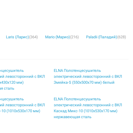
Laris (Ларис)
(364)
Mario (Марио)
(216)
Paladii (Паладий)
(628)
енцесушитель
ELNA Полотенцесушитель
ий левосторонний с ВКЛ
электрический левосторонний с ВКЛ
5х430х120 мм)
Змейка-S (550х500х70 мм) белый
я сталь
енцесушитель
ELNA Полотенцесушитель
ий левосторонний с ВКЛ
электрический левосторонний с ВКЛ
-10 (1010х530х170 мм)
Каскад Микс-10 (1010х530х170 мм)
нержавеющая сталь
енцесушитель
ELNA Полотенцесушитель