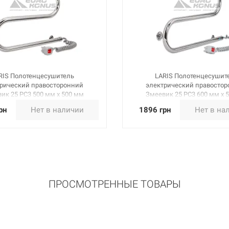
RIS Полотенцесушитель
LARIS Полотенцесушит
рический правосторонний
электрический правосто
ик 25 PC3 500 мм х 500 мм
Змеевик 25 PC3 600 мм х 
(73207033)
(73207036)
рн
Нет в наличии
1896 грн
Нет в на
ПРОСМОТРЕННЫЕ ТОВАРЫ