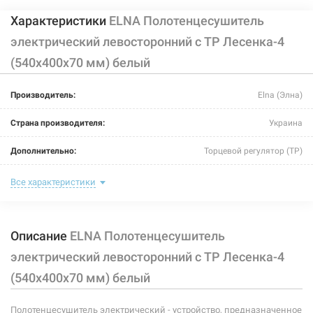
Характеристики
ELNA Полотенцесушитель
электрический левосторонний с ТР Лесенка-4
(540х400х70 мм) белый
Производитель:
Elna (Элна)
Страна производителя:
Украина
Дополнительно:
Торцевой регулятор (ТР)
Цвет:
белый
Все характеристики
Ширина:
400 мм
Описание
ELNA Полотенцесушитель
Глубина:
70 мм
электрический левосторонний с ТР Лесенка-4
Высота:
540 мм
(540х400х70 мм) белый
Мощность:
58 Вт
Полотенцесушитель электрический - устройство, предназначенное