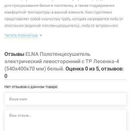
Максимальная температура:
+55°C
для просушивания белья и полотенец, а также поддержания
комфортной температуры в ванной комнате. Конструктивно
Тип крепления:
стационарный
представляет собой изогнутую трубу, которая нагревается либо от
отопления (водяной полотенцесушитель), либо от встроенного
Тип подключения:
левосторонний
тэна (электрический полотенцесушитель). Плюс ко всему,
Читать полностью
Материал корпуса:
сталь
правильно подобранный полотенцесушитель станет
незаменимым элементом интерьера.
Покрытие корпуса:
порошковая краска
Отзывы
ELNA Полотенцесушитель
Характеристики и конфигурация изделия, а также комплектация
электрический левосторонний с ТР Лесенка-4
товара могут изменяться производителем без уведомления. За
(540х400х70 мм) белый.
Оценка
0
из
5
, отзывов:
внесенные производителем изменения, магазин ответственности
0
не несет.
Нет отзывов о данном товаре.