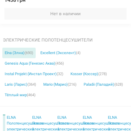
Нет в наличии
ЭЛЕКТРИЧЕСКИЕ ПОЛОТЕНЦЕСУШИТЕЛИ
Elna (Элна)
(690)
Excellent (Экселент)
(4)
Genesis Aqua (Генезис Аква)
(456)
Instal Projekt (Инстал Проект)
(32)
Kosser (Коссер)
(278)
Laris (Ларис)
(364)
Mario (Марио)
(216)
Paladii (Паладий)
(628)
Тёплый мир
(464)
ELNA
ELNA
ELNA
ELNA
ELNA
Полотенцесушитель
Полотенцесушитель
Полотенцесушитель
Полотенцесушитель
Полотенцес
электрический
электрический
электрический
электрический
электричес