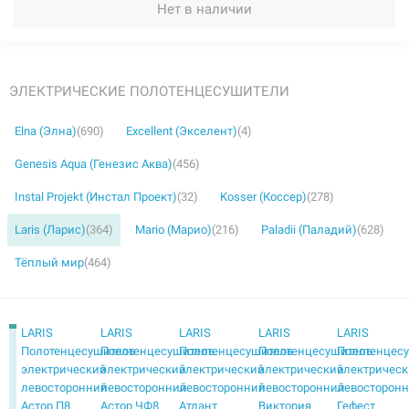
Нет в наличии
ЭЛЕКТРИЧЕСКИЕ ПОЛОТЕНЦЕСУШИТЕЛИ
Elna (Элна)
(690)
Excellent (Экселент)
(4)
Genesis Aqua (Генезис Аква)
(456)
Instal Projekt (Инстал Проект)
(32)
Kosser (Коссер)
(278)
Laris (Ларис)
(364)
Mario (Марио)
(216)
Paladii (Паладий)
(628)
Тёплый мир
(464)
LARIS
LARIS
LARIS
LARIS
LARIS
Полотенцесушитель
Полотенцесушитель
Полотенцесушитель
Полотенцесушитель
Полотенцес
электрический
электрический
электрический
электрический
электричес
левосторонний
левосторонний
левосторонний
левосторонний
левосторон
Астор П8
Астор ЧФ8
Атлант
Виктория
Гефест