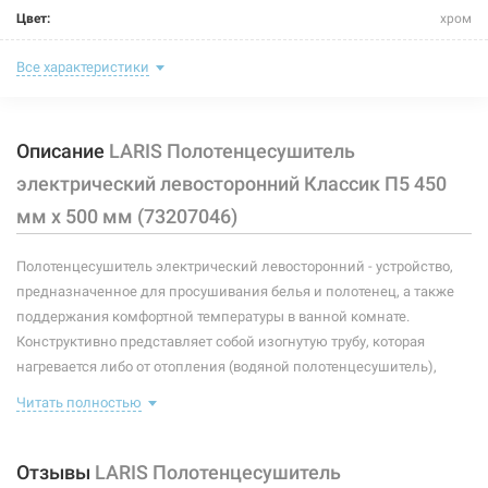
LARIS Полотенцесушитель электрический
Цвет:
хром
левосторонний Классик П8 500 мм х 800 мм
(73207052)
Межосевое расстояние:
450 мм
Все характеристики
Нет в наличии
Ширина:
480 мм
3864 грн
Описание
LARIS Полотенцесушитель
Глубина:
99 мм
электрический левосторонний Классик П5 450
Нет в наличии
Высота:
500 мм
мм х 500 мм (73207046)
Мощность:
72 Вт
Полотенцесушитель электрический левосторонний - устройство,
Максимальная температура:
+55°C
предназначенное для просушивания белья и полотенец, а также
поддержания комфортной температуры в ванной комнате.
Тип крепления:
стационарный
Конструктивно представляет собой изогнутую трубу, которая
106609
Артикул:
нагревается либо от отопления (водяной полотенцесушитель),
Тип подключения:
левосторонний
либо от встроенного тэна (электрический полотенцесушитель).
LARIS Полотенцесушитель электрический
Читать полностью
Материал корпуса:
нержавеющая сталь
Плюс ко всему, правильно подобранный полотенцесушитель
левосторонний Классик П9 500 мм х 900 мм
(73207054)
станет незаменимым элементом интерьера. Оснащен регулятором
Покрытие корпуса:
полировка
температуры нагрева на вилке.
Отзывы
LARIS Полотенцесушитель
Нет в наличии