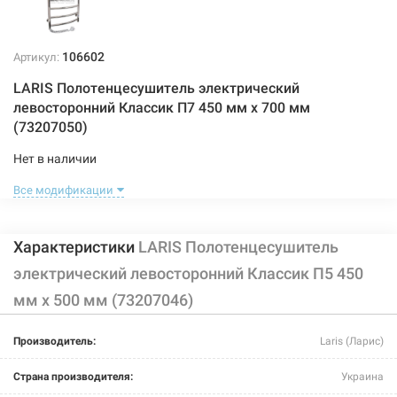
106602
Артикул:
LARIS Полотенцесушитель электрический
левосторонний Классик П7 450 мм х 700 мм
(73207050)
Нет в наличии
3474 грн
Все модификации
Нет в наличии
Характеристики
LARIS Полотенцесушитель
электрический левосторонний Классик П5 450
мм х 500 мм (73207046)
Производитель:
Laris (Ларис)
106606
Артикул:
Страна производителя:
Украина