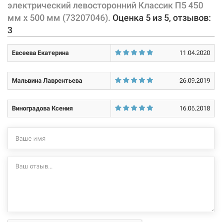
электрический левосторонний Классик П5 450
Характеристики и конфигурация изделия, а также комплектация
4182 грн
мм х 500 мм (73207046).
Оценка
5
из
5
, отзывов:
товара могут изменяться производителем без уведомления. За
3
внесенные производителем изменения, магазин ответственности
Нет в наличии
не несет.
Евсеева Екатерина
11.04.2020
Мальвина Лаврентьева
26.09.2019
Виноградова Ксения
16.06.2018