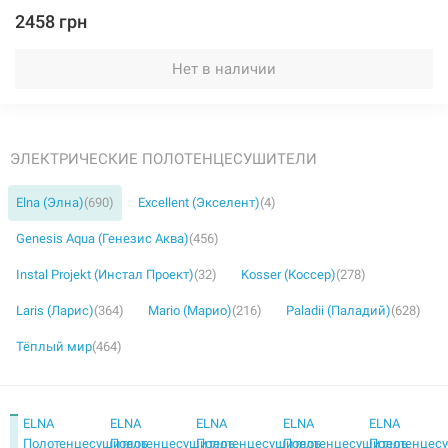
2458 грн
Нет в наличии
ЭЛЕКТРИЧЕСКИЕ ПОЛОТЕНЦЕСУШИТЕЛИ
Elna (Элна)
(690)
Excellent (Экселент)
(4)
Genesis Aqua (Генезис Аква)
(456)
Instal Projekt (Инстал Проект)
(32)
Kosser (Коссер)
(278)
Laris (Ларис)
(364)
Mario (Марио)
(216)
Paladii (Паладий)
(628)
Тёплый мир
(464)
ELNA
ELNA
ELNA
ELNA
ELNA
Полотенцесушитель
Полотенцесушитель
Полотенцесушитель
Полотенцесушитель
Полотенцес