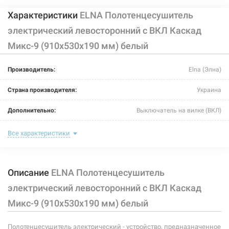
Характеристики
ELNA Полотенцесушитель
электрический левосторонний с ВКЛ Каскад
Микс-9 (910х530х190 мм) белый
Производитель:
Elna (Элна)
Страна производителя:
Украина
Дополнительно:
Выключатель на вилке (ВКЛ)
Цвет:
белый
Все характеристики
Ширина:
530 мм
Описание
ELNA Полотенцесушитель
Глубина:
190 мм
электрический левосторонний с ВКЛ Каскад
Высота:
910 мм
Микс-9 (910х530х190 мм) белый
Мощность:
197 Вт
Полотенцесушитель электрический - устройство, предназначенное