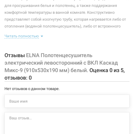
Максимальная температура:
+55°C
для просушивания белья и полотенец, а также поддержания
комфортной температуры в ванной комнате. Конструктивно
Тип крепления:
стационарный
представляет собой изогнутую трубу, которая нагревается либо от
отопления (водяной полотенцесушитель), либо от встроенного
Тип подключения:
левосторонний
тэна (электрический полотенцесушитель). Плюс ко всему,
Читать полностью
Материал корпуса:
сталь
правильно подобранный полотенцесушитель станет
незаменимым элементом интерьера.
Покрытие корпуса:
порошковая краска
Отзывы
ELNA Полотенцесушитель
Характеристики и конфигурация изделия, а также комплектация
электрический левосторонний с ВКЛ Каскад
товара могут изменяться производителем без уведомления. За
Микс-9 (910х530х190 мм) белый.
Оценка
0
из
5
,
внесенные производителем изменения, магазин ответственности
отзывов:
0
не несет.
Нет отзывов о данном товаре.