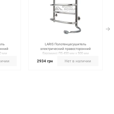
ель
LARIS Полотенцесушитель
онний
электрический правосторонний
00 мм
Евромикс П5 450 мм х 500 мм
(73207025)
личии
2934 грн
Нет в наличии