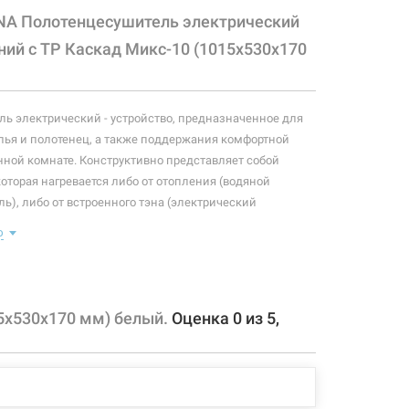
NA Полотенцесушитель электрический
ний с ТР Каскад Микс-10 (1015х530х170
ь электрический - устройство, предназначенное для
ья и полотенец, а также поддержания комфортной
нной комнате. Конструктивно представляет собой
которая нагревается либо от отопления (водяной
ь), либо от встроенного тэна (электрический
ь). Плюс ко всему, правильно подобранный
ю
ль станет незаменимым элементом интерьера.
 конфигурация изделия, а также комплектация товара
 производителем без уведомления. За внесенные
5х530х170 мм) белый.
Оценка
0
из
5
,
зменения, магазин ответственности не несет.