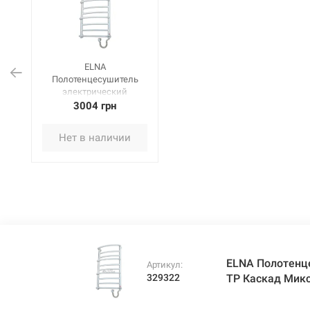
ELNA
Полотенцесушитель
электрический
правосторонний с ТР
3004 грн
Каскад Микс-10
(1015х530х170 мм)
Нет в наличии
белый
ELNA Полотенц
Артикул:
329322
ТР Каскад Микс