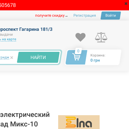
505678
получите скидку
→
Регистрация
Войти
проспект Гагарина 181/3
 выдачи
 на карте
0
Корзина:
×
НАЙТИ
тридж
0 грн
электрический
кад Микс-10