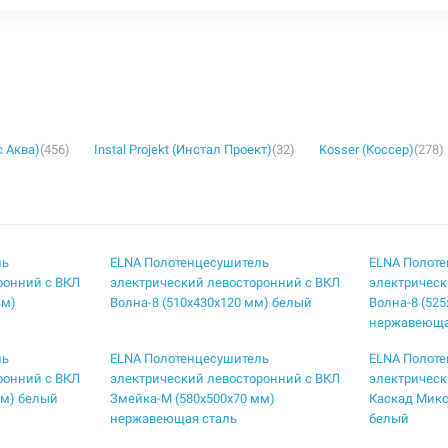
с Аква)
(456)
Instal Projekt (Инстал Проект)
(32)
Kosser (Коссер)
(278)
ль
ELNA Полотенцесушитель
ELNA Полот
ронний с ВКЛ
электрический левосторонний с ВКЛ
электрическ
мм)
Волна-8 (510х430х120 мм) белый
Волна-8 (52
нержавеюща
ль
ELNA Полотенцесушитель
ELNA Полот
ронний с ВКЛ
электрический левосторонний с ВКЛ
электрическ
мм) белый
Змейка-М (580х500х70 мм)
Каскад Микс
нержавеющая сталь
белый