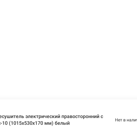
есушитель электрический правосторонний с
Нет в нали
-10 (1015х530х170 мм) белый