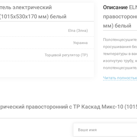
тель электрический
Описание
EL
 (1015х530х170 мм) белый
правосторон
мм) белый
Elna (Элна)
Полотенцесушител
Украина
просушивания бел
температуры в ва
Торцевой регулятор (ТР)
изогнутую трубу, 
белый
полотенцесушител
полотенцесушител
Читать полность
530 мм
полотенцесушите
170 мм
Характеристики и
могут изменяться
1015 мм
рический правосторонний с ТР Каскад Микс-10 (101
производителем и
-
+55°C