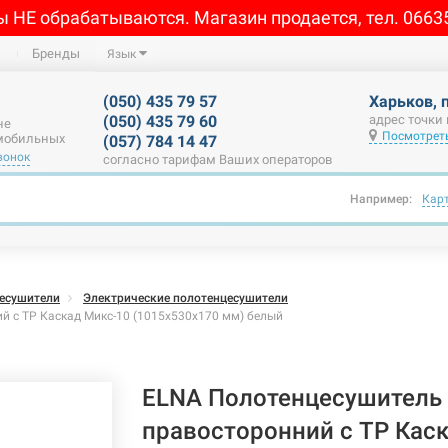
ы НЕ обрабатываются. Магазин продается, тел. 0663
Бренды
Язык
(050) 435 79 57
Харьков, 
(050) 435 79 60
адрес точки
не
Посмотреть
 мобильных
(057) 784 14 47
вонок
согласно тарифам Ваших операторов
Например:
Кар
есушители
Электрические полотенцесушители
й с ТР Каскад Микс-10 (1015х530х170 мм) белый
ELNA Полотенцесушитель 
правосторонний с ТР Кас