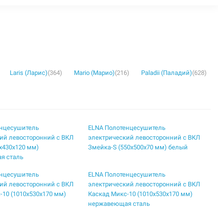
Laris (Ларис)
(364)
Mario (Марио)
(216)
Paladii (Паладий)
(628)
енцесушитель
ELNA Полотенцесушитель
ий левосторонний с ВКЛ
электрический левосторонний с ВКЛ
5х430х120 мм)
Змейка-S (550х500х70 мм) белый
я сталь
енцесушитель
ELNA Полотенцесушитель
ий левосторонний с ВКЛ
электрический левосторонний с ВКЛ
-10 (1010х530х170 мм)
Каскад Микс-10 (1010х530х170 мм)
нержавеющая сталь