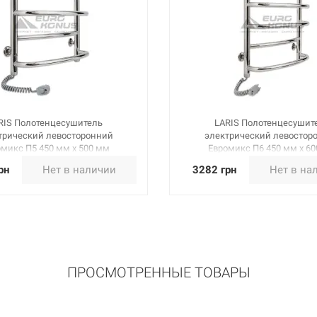
RIS Полотенцесушитель
LARIS Полотенцесушит
трический левосторонний
электрический левостор
микс П5 450 мм х 500 мм
Евромикс П6 450 мм х 6
(73207092)
(73207094)
рн
Нет в наличии
3282 грн
Нет в на
ПРОСМОТРЕННЫЕ ТОВАРЫ