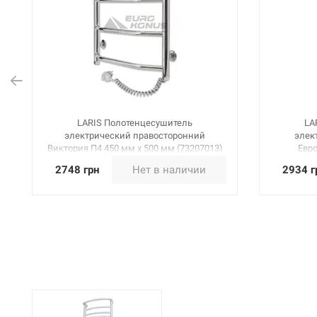
LARIS Полотенцесушитель
LA
электрический правосторонний
элек
Виктория П4 450 мм х 500 мм (73207013)
Евро
2748 грн
Нет в наличии
2934 г