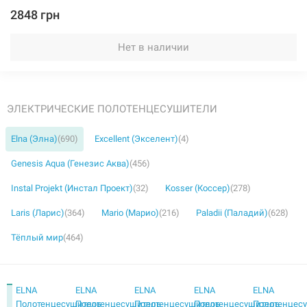
2848 грн
Нет в наличии
ЭЛЕКТРИЧЕСКИЕ ПОЛОТЕНЦЕСУШИТЕЛИ
Elna (Элна)
(690)
Excellent (Экселент)
(4)
Genesis Aqua (Генезис Аква)
(456)
Instal Projekt (Инстал Проект)
(32)
Kosser (Коссер)
(278)
Laris (Ларис)
(364)
Mario (Марио)
(216)
Paladii (Паладий)
(628)
Тёплый мир
(464)
ELNA
ELNA
ELNA
ELNA
ELNA
Полотенцесушитель
Полотенцесушитель
Полотенцесушитель
Полотенцесушитель
Полотенцес