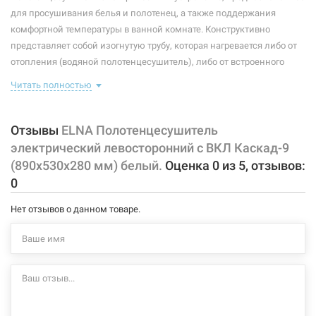
Максимальная температура:
+55°C
для просушивания белья и полотенец, а также поддержания
комфортной температуры в ванной комнате. Конструктивно
Тип крепления:
стационарный
представляет собой изогнутую трубу, которая нагревается либо от
отопления (водяной полотенцесушитель), либо от встроенного
Тип подключения:
левосторонний
тэна (электрический полотенцесушитель). Плюс ко всему,
Читать полностью
Материал корпуса:
сталь
правильно подобранный полотенцесушитель станет
незаменимым элементом интерьера.
Покрытие корпуса:
порошковая краска
Отзывы
ELNA Полотенцесушитель
Характеристики и конфигурация изделия, а также комплектация
электрический левосторонний с ВКЛ Каскад-9
товара могут изменяться производителем без уведомления. За
(890х530х280 мм) белый.
Оценка
0
из
5
, отзывов:
внесенные производителем изменения, магазин ответственности
0
не несет.
Нет отзывов о данном товаре.