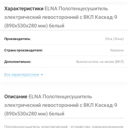
Характеристики
ELNA Полотенцесушитель
электрический левосторонний с ВКЛ Каскад-9
(890х530х280 мм) белый
Производитель:
Elna (Элна)
Страна производителя:
Украина
Дополнительно:
Выключатель на вилке (ВКЛ)
Цвет:
белый
Все характеристики
Ширина:
530 мм
Описание
ELNA Полотенцесушитель
Глубина:
280 мм
электрический левосторонний с ВКЛ Каскад-9
Высота:
890 мм
(890х530х280 мм) белый
Мощность:
197 Вт
Полотенцесушитель электрический - устройство, предназначенное