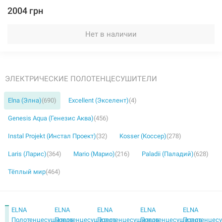
2004 грн
Нет в наличии
ЭЛЕКТРИЧЕСКИЕ ПОЛОТЕНЦЕСУШИТЕЛИ
Elna (Элна)
(690)
Excellent (Экселент)
(4)
Genesis Aqua (Генезис Аква)
(456)
Instal Projekt (Инстал Проект)
(32)
Kosser (Коссер)
(278)
Laris (Ларис)
(364)
Mario (Марио)
(216)
Paladii (Паладий)
(628)
Тёплый мир
(464)
ELNA
ELNA
ELNA
ELNA
ELNA
Полотенцесушитель
Полотенцесушитель
Полотенцесушитель
Полотенцесушитель
Полотенцес