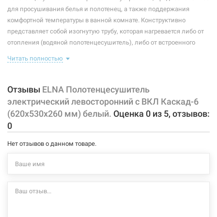
Максимальная температура:
+55°C
для просушивания белья и полотенец, а также поддержания
комфортной температуры в ванной комнате. Конструктивно
Тип крепления:
стационарный
представляет собой изогнутую трубу, которая нагревается либо от
отопления (водяной полотенцесушитель), либо от встроенного
Тип подключения:
левосторонний
тэна (электрический полотенцесушитель). Плюс ко всему,
Читать полностью
Материал корпуса:
сталь
правильно подобранный полотенцесушитель станет
незаменимым элементом интерьера.
Покрытие корпуса:
порошковая краска
Отзывы
ELNA Полотенцесушитель
Характеристики и конфигурация изделия, а также комплектация
электрический левосторонний с ВКЛ Каскад-6
товара могут изменяться производителем без уведомления. За
(620х530х260 мм) белый.
Оценка
0
из
5
, отзывов:
внесенные производителем изменения, магазин ответственности
0
не несет.
Нет отзывов о данном товаре.