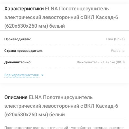
Характеристики
ELNA Полотенцесушитель
электрический левосторонний с ВКЛ Каскад-6
(620х530х260 мм) белый
Производитель:
Elna (Элна)
Страна производителя:
Украина
Дополнительно:
Выключатель на вилке (ВКЛ)
Цвет:
белый
Все характеристики
Ширина:
530 мм
Описание
ELNA Полотенцесушитель
Глубина:
260 мм
электрический левосторонний с ВКЛ Каскад-6
Высота:
620 мм
(620х530х260 мм) белый
Мощность:
120 Вт
Полотенцесушитель электрический - устройство, предназначенное